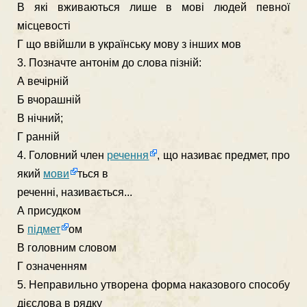
В які вживаються лише в мові людей певної
місцевості
Г що ввійшли в українську мову з інших мов
3. Позначте антонім до слова пізній:
А вечірній
Б вчорашній
В нічний;
Г ранній
4. Головний член
речення
, що називає предмет, про
який
мови
ться в
реченні, називається...
А присудком
Б
підмет
ом
В головним словом
Г означенням
5. Неправильно утворена форма наказового способу
дієслова в рядку