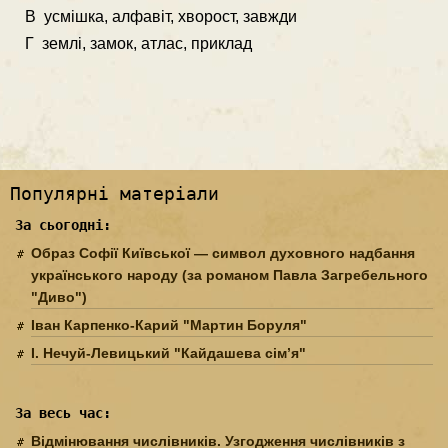
В усмішка, алфавіт, хворост, завжди
Г землі, замок, атлас, приклад
Популярні матеріали
За сьогодні:
Образ Софії Київської — символ духовного надбання
українського народу (за романом Павла Загребельного
"Диво")
Іван Карпенко-Карий "Мартин Боруля"
І. Нечуй-Левицький "Кайдашева сім’я"
За весь час:
Відмінювання числівників. Узгодження числівників з