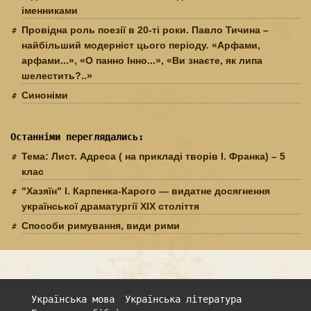
іменниками
Провідна роль поезії в 20-ті роки. Павло Тичина –
найбільший модерніст цього періоду. «Арфами,
арфами...», «О панно Інно...», «Ви знаєте, як липа
шелестить?..»
Синоніми
Останніми переглядались:
Тема: Лист. Адреса ( на прикладі творів І. Франка) – 5
клас
"Хазяїн" І. Карпенка-Карого — видатне досягнення
української драматургії XIX століття
Способи римування, види рими
Українська мова
Українська література