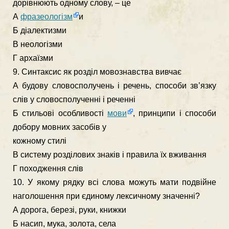
дорівнюють одному слову, – це
А
фразеологізм
и
Б діалектизми
В неологізми
Г архаїзми
9. Синтаксис як розділ мовознавства вивчає
А будову словосполучень і речень, способи зв’язку
слів у словосполученні і реченні
Б стильові особливості
мови
, принципи і способи
добору мовних засобів у
кожному стилі
В систему розділових знаків і правила їх вживання
Г походження слів
10. У якому рядку всі слова можуть мати подвійне
наголошення при єдиному лексичному значенні?
А дорога, березі, руки, книжки
Б насип, мука, золота, села