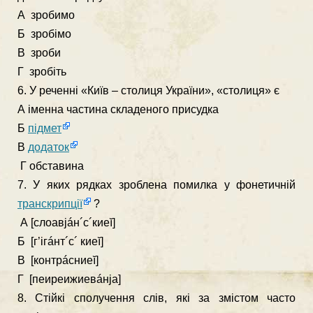
А зробимо
Б зробімо
В зроби
Г зробіть
6. У реченні «Київ – столиця України», «столиця» є
А іменна частина складеного присудка
Б
підмет
В
додаток
Г обставина
7. У яких рядках зроблена помилка у фонетичній
транскрипції
?
А [слоавjáн´c´киеĭ]
Б [г’ігáнт´с´ киеĭ]
В [контрáсниеĭ]
Г [пеиреижиевáнjа]
8. Стійкі сполучення слів, які за змістом часто