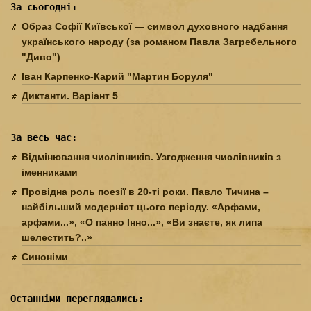
За сьогодні:
Образ Софії Київської — символ духовного надбання
українського народу (за романом Павла Загребельного
"Диво")
Іван Карпенко-Карий "Мартин Боруля"
Диктанти. Варіант 5
За весь час:
Відмінювання числівників. Узгодження числівників з
іменниками
Провідна роль поезії в 20-ті роки. Павло Тичина –
найбільший модерніст цього періоду. «Арфами,
арфами...», «О панно Інно...», «Ви знаєте, як липа
шелестить?..»
Синоніми
Останніми переглядались: