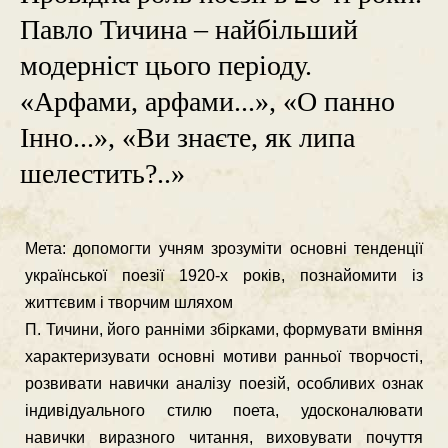
Павло Тичина – найбільший
модерніст цього періоду.
«Арфами, арфами...», «О панно
Інно...», «Ви знаєте, як липа
шелестить?..»
Мета: допомогти учням зрозуміти основні тенденції
української пое­зії 1920-х років, познайомити із
життєвим і творчим шляхом
П. Тичини, його ранніми збірками, формувати вміння
характеризувати основні мотиви ранньої творчості,
розвивати нави­чки аналізу поезій, особливих ознак
індивідуального стилю поета, удосконалювати
навички виразного читання, виховувати почуття