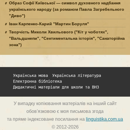
Образ Софії Київської — символ духовного надбання
українського народу (за романом Павла Загребельного
"Диво")
Іван Карпенко-Карий "Мартин Боруля"
Творчість Миколи Хвильового ("Кіт у чоботях",
"Вальдшнепи", "Сентиментальна історія", "Санаторійна
зона")
Українська мова
Українська література
Електронна бібліотека
Дидактичні матеріали для школи та ВНЗ
У випадку копіювання матеріалів на інший сайт
обов'язковою є моя письмова згода
та пряме індексоване посилання на
linguistika.com.ua
© 2012-2026