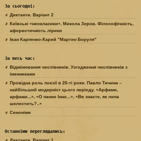
За сьогодні:
Диктанти. Варіант 2
Київські «неокласики». Микола Зеров. Філософічність,
афористичність лірики
Іван Карпенко-Карий "Мартин Боруля"
За весь час:
Відмінювання числівників. Узгодження числівників з
іменниками
Провідна роль поезії в 20-ті роки. Павло Тичина –
найбільший модерніст цього періоду. «Арфами,
арфами...», «О панно Інно...», «Ви знаєте, як липа
шелестить?..»
Синоніми
Останніми переглядались:
Диктанти. Варіант 1