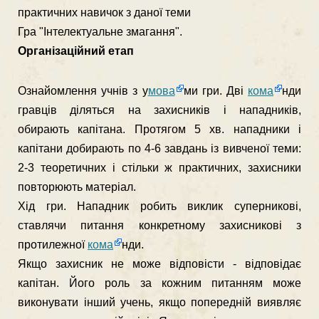
практичних навичок з даної теми
Гра "Інтелектуальне змагання".
Організаційний етап
Ознайомлення учнів з у
мова
ми гри. Дві
кома
нди
гравців діляться на захисників і нападників,
обирають капітана. Протягом 5 хв. нападники і
капітани добирають по 4-6 завдань із вивченої теми:
2-3 теоре­тичних і стільки ж практичних, захисники
повторюють матеріал.
Хід гри. Нападник робить виклик суперникові,
ставлячи питання конк­ретному захисникові з
протилежної
кома
нди.
Якщо захисник не може відповісти - відповідає
капітан. Його роль за кожним питанням може
виконувати інший учень, якщо попередній виявляє