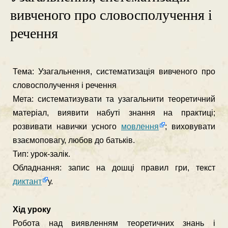
вивченого про словосполучення і
речення
Тема: Узагальнення, систематизація вивченого про
словосполучення і речення
Мета: систематизувати та узагальнити теоретичний
матеріал, виявити на­буті знання на практиці;
розвивати навички усного
мовлення
; вихову­вати
взаємоповагу, любов до батьків.
Тип: урок-залік.
Обладнання: запис на дошці правил гри, текст
диктант
у.
Хід уроку
Робота над виявленням теоретичних знань і