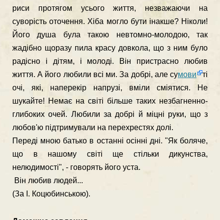
риси протягом усього життя, незважа­ючи на
суворість оточення. Хіба могло бути інакше? Ніколи!
Його душа була такою невтомно-молодою, так
жадібно щоразу пила красу довкола, що з ним було
радісно і дітям, і молоді. Він пристрасно любив
життя. А його любили всі ми. За добрі, але су
мови
ті
очі, які, наперекір напрузі, вміли сміятися. Не
шукайте! Немає на світі більше таких незбагненно-
глибоких очей. Любили за добрі й міцні руки, що з
любов'ю підтримували на перехрестях долі.
Переді мною батько в останні осінні дні. "Як боляче,
що в нашому світі ще стільки дикунства,
нелюдимості", - говорять його уста.
Він любив людей...
(За І. Коцюбинською).