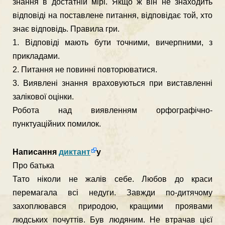
знання в достатній мірі. Якщо ж він не знаходить
відповіді на поставлене питання, відповідає той, хто
знає відповідь. Правила гри.
1. Відповіді мають бути точними, вичерпними, з
прикладами.
2. Питання не повинні повторюватися.
3. Виявлені знання враховуються при виставленні
залікової оцінки.
Робота над виявленням орфографічно-
пунктуаційних помилок.
Написання
диктант
у
Про батька
Тато ніколи не жалів себе. Любов до краси
перемагала всі недуги. Завж­ди по-дитячому
захоплювався природою, кращими проявами
людських по­чуттів. Був людяним. Не втрачав цієї