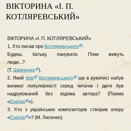
ВІКТОРИНА «І. П.
КОТЛЯРЕВСЬКИЙ»
ВІКТОРИНА «І. П. КОТЛЯРЕВСЬКИЙ»
1. Хто писав про
Котляревського
:
Будеш, батьку, панувати, Поки живуть
люди...?
(Т.
Шевченко
).
2. Який
твір
Котляревського
ще в рукописі набув
великої попу­лярності серед читачів і двічі був
надрукований без відома ав­тора? (Поема
«
Енеїда
»).
3. Хто з українських композиторів створив оперу
«
Енеїда
»? (М. Лисенко).