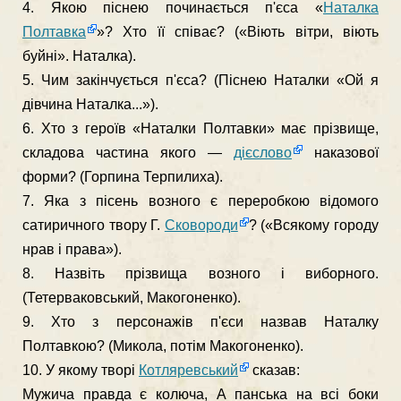
4. Якою піснею починається п'єса «
Наталка
Полтавка
»? Хто її співає? («Віють вітри, віють
буйні». Наталка).
5. Чим закінчується п'єса? (Піснею Наталки «Ой я
дівчина На­талка...»).
6. Хто з героїв «Наталки Полтавки» має прізвище,
складова час­тина якого —
дієслово
наказової
форми? (Горпина Терпилиха).
7. Яка з пісень возного є переробкою відомого
сатиричного твору Г.
Сковороди
? («Всякому городу
нрав і права»).
8. Назвіть прізвища возного і виборного.
(Тетерваковський, Макогоненко).
9. Хто з персонажів п'єси назвав Наталку
Полтавкою? (Микола, потім Макогоненко).
10. У якому творі
Котляревський
сказав:
Мужича правда є колюча, А панська на всі боки