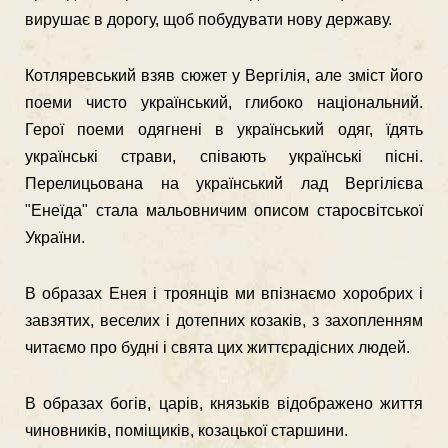
вирушає в дорогу, щоб побудувати нову державу.
Котляревський взяв сюжет у Вергілія, але зміст його
поеми чисто украї­нський, глибоко національний.
Герої поеми одягнені в український одяг, їдять
українські страви, співають українські пісні.
Перелицьована на український лад Вергілієва
"Енеїда" стала мальовничим описом старосвітської
України.
В образах Енея і троянців ми впізнаємо хоробрих і
завзятих, веселих і дотепних козаків, з захопленням
читаємо про будні і свята цих життєрадісних людей.
В образах богів, царів, князьків відображено життя
чиновників, поміщиків, козацької старшини.