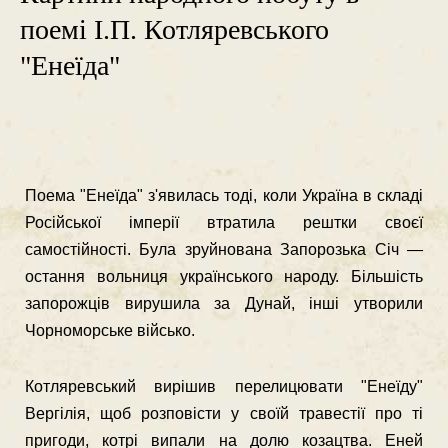
поемі І.П. Котляревського
"Енеїда"
Поема "Енеїда" з'явилась тоді, коли Україна в складі
Російської імперії втратила рештки своєї
самостійності. Була зруйнована Запорозька Січ —
ос­тання вольниця українського народу. Більшість
запорожців вирушила за Дунай, інші утворили
Чорноморське військо.
Котляревський вирішив перелицювати "Енеїду"
Вергілія, щоб розповісти у своїй травестії про ті
пригоди, котрі випали на долю козацтва. Еней