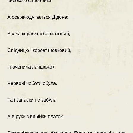
високого сановника.
А ось як одягається Дідона:
Взяла кораблик бархатовий,
Спідницю і корсет шовковий,
І начепила ланцюжок;
Червоні чоботи обула,
Та і запаски не забула,
А в руки з вибійки платок.