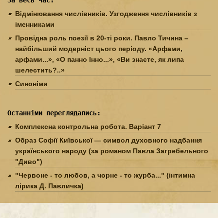
Відмінювання числівників. Узгодження числівників з
іменниками
Провідна роль поезії в 20-ті роки. Павло Тичина –
найбільший модерніст цього періоду. «Арфами,
арфами...», «О панно Інно...», «Ви знаєте, як липа
шелестить?..»
Синоніми
Останніми переглядались:
Комплексна контрольна робота. Варіант 7
Образ Софії Київської — символ духовного надбання
українського народу (за романом Павла Загребельного
"Диво")
"Червоне - то любов, а чорне - то журба..." (інтимна
лірика Д. Павличка)