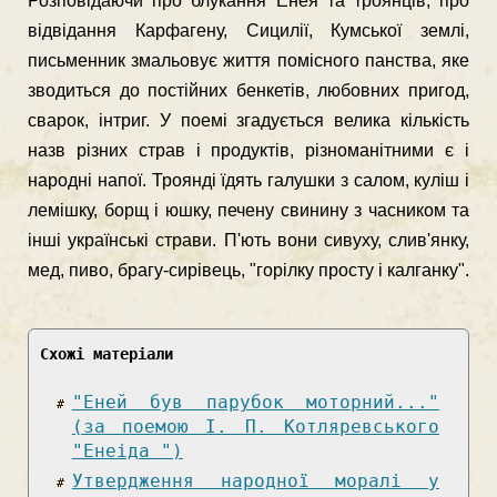
Розповідаючи про блукання Енея та троянців, про
відвідання Карфаге­ну, Сицилії, Кумської землі,
письменник змальовує життя помісного панства, яке
зводиться до постійних бенкетів, любовних пригод,
сварок, інтриг. У поемі згадується велика кількість
назв різних страв і продуктів, різноманітними є і
народні напої. Троянді їдять галушки з салом, куліш і
лемішку, борщ і юшку, печену свинину з часником та
інші українські страви. П'ють вони сивуху, сли­в'янку,
мед, пиво, брагу-сирівець, "горілку просту і калганку".
Схожі матеріали
"Еней був парубок моторний..."
(за поемою І. П. Котляревського
"Енеіда ")
Утвердження народної моралі у