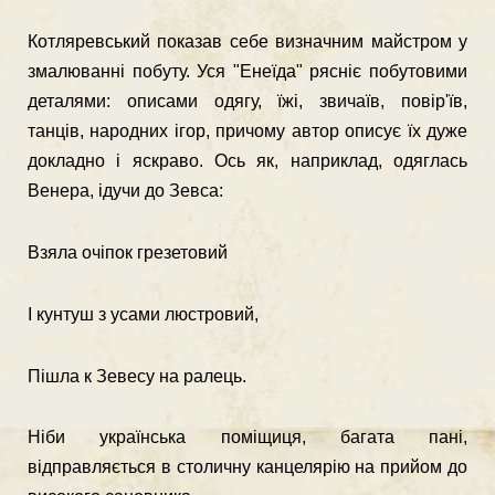
Котляревський показав себе визначним майстром у
змалюванні побуту. Уся "Енеїда" рясніє побутовими
деталями: описами одягу, їжі, звичаїв, повір'їв,
танців, народних ігор, причому автор описує їх дуже
докладно і яскраво. Ось як, наприклад, одяглась
Венера, ідучи до Зевса:
Взяла очіпок грезетовий
І кунтуш з усами люстровий,
Пішла к Зевесу на ралець.
Ніби українська поміщиця, багата пані,
відправляється в столичну канцелярію на прийом до