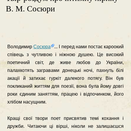
В. М. Сосюри
Володимир
Сосюра
... І перед нами постає кароокий
співець з чутливою і ніжною душею. Це високий
поетичний світ, де живе любов до України,
палахкотять загравами донецькі ночі, пахнуть білі
акації й затихає гуркіт далекого потягу. Він був
покликаний життям для поезії, вона була йому довгі
роки єдиним заняттям, пра­цею і відпочинком, його
хлібом насущним.
Кращі свої твори поет присвятив темі кохання і
дружби. Чи­таючи ці вірші, ніколи не залишаєшся