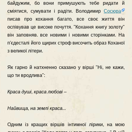
байдужим, бо вони приму­шують тебе ридати й
сміятися, сумувати і радіти. Володимир
Сосюра
писав про кохання багато, все своє життя він
оспівував це високе почуття. "Кохання книгу золоту"
він запов­няв. все новими і новими сторінками. На
п'єдесталі його щирих строф височить образ Коханої
з великої літери.
Як гарно й натхненно сказано у вірші "Ні, не кажи,
що ти вродлива":
Краса душі, краса любові –
Найвища, на землі краса...
Одним із кращих віршів інтимної лірики, на мою