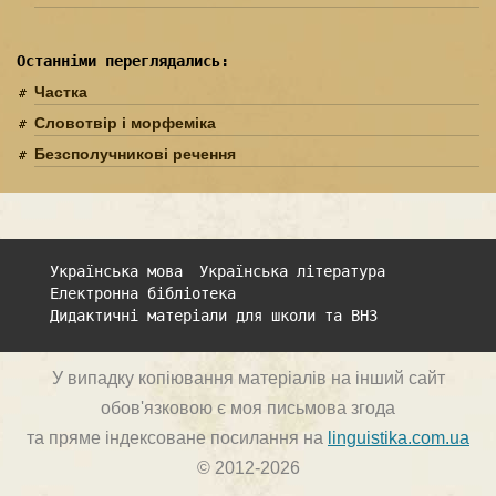
Останніми переглядались:
Частка
Словотвір і морфеміка
Безсполучникові речення
Українська мова
Українська література
Електронна бібліотека
Дидактичні матеріали для школи та ВНЗ
У випадку копіювання матеріалів на інший сайт
обов'язковою є моя письмова згода
та пряме індексоване посилання на
linguistika.com.ua
© 2012-2026