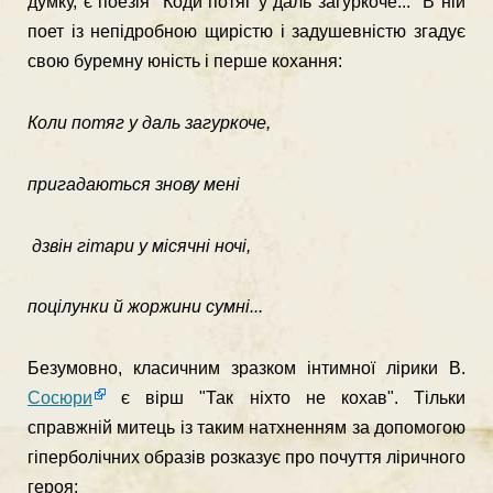
думку, є по­езія "Коди потяг у даль загуркоче..." В ній
поет із непідробною щирістю і задушевністю згадує
свою буремну юність і перше кохан­ня:
Коли потяг у даль загуркоче,
пригадаються знову мені
дзвін гітари у місячні ночі,
поцілунки й жоржини сумні...
Безумовно, класичним зразком інтимної лірики В.
Сосюри
є вірш "Так ніхто не кохав". Тільки
справжній митець із таким на­тхненням за допомогою
гіперболічних образів розказує про почуття ліричного
героя: