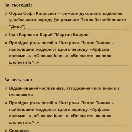
За сьогодні:
Образ Софії Київської — символ духовного надбання
українського народу (за романом Павла Загребельного
"Диво")
Іван Карпенко-Карий "Мартин Боруля"
Провідна роль поезії в 20-ті роки. Павло Тичина –
найбільший модерніст цього періоду. «Арфами,
арфами...», «О панно Інно...», «Ви знаєте, як липа
шелестить?..»
За весь час:
Відмінювання числівників. Узгодження числівників з
іменниками
Провідна роль поезії в 20-ті роки. Павло Тичина –
найбільший модерніст цього періоду. «Арфами,
арфами...», «О панно Інно...», «Ви знаєте, як липа
шелестить?..»
Синоніми