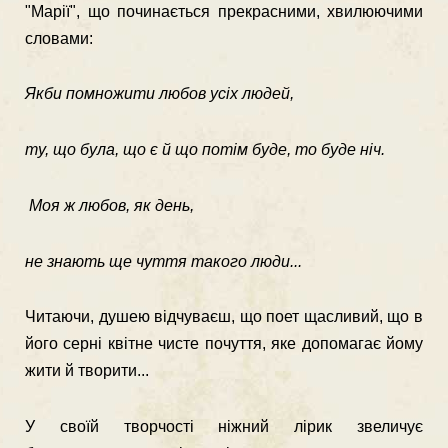
"Марії", що починається прекрасними, хвилюючими
словами:
Якби помножити любов усіх людей,
ту, що була, що є й що потім буде, то буде ніч.
Моя ж любов, як день,
не знають ще чуття такого люди...
Читаючи, душею відчуваєш, що поет щасливий, що в
його серні квітне чисте почуття, яке допомагає йому
жити й творити...
У своїй творчості ніжний лірик звеличує