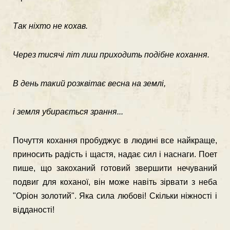
Так ніхто не кохав.
Через тисячі літ лиш приходить подібне кохання.
В день такий розквітає весна на землі,
і земля убирається зрання...
Почуття кохання пробуджує в людині все найкраще,
прино­сить радість і щастя, надає сил і наснаги. Поет
пише, що закоханий готовий звершити нечуваний
подвиг для коханої, він може навіть зірвати з неба
"Оріон золотий". Яка сила любові! Скільки ніжності і
відданості!