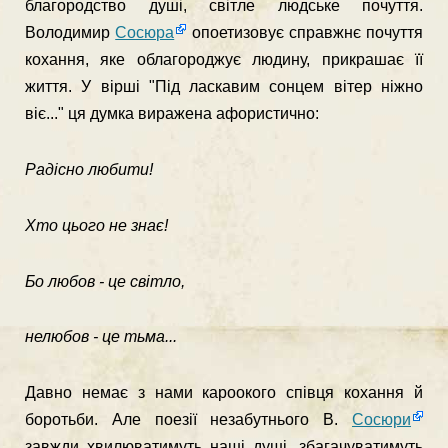
благородство душі, світле людське почуття.
Володимир
Сосюра
опоетизовує справжнє почуття
кохання, яке облагороджує людину, прикрашає її
життя. У вірші "Під ласкавим сонцем вітер ніжно
віє..." ця думка виражена афористично:
Радісно любити!
Хто цього не знає!
Бо любов - це світло,
нелюбов - це тьма...
Давно немає з нами кароокого співця кохання й
боротьби. Але поезії незабутнього В.
Сосюри
завжди хвилюватимуть наші душі, збагачуватимуть