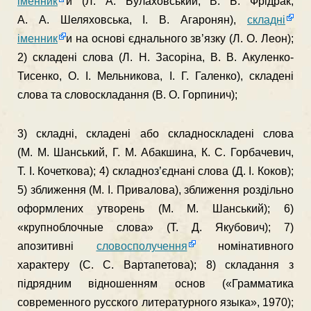
іменник
и (Л. А. Булаховський, В. Б. Фрідрак,
А. А. Шеляховська, І. В. Агаронян),
складні
іменник
и на основі єднального зв’язку (Л. О. Леон);
2) складені слова (Л. Н. Засоріна, В. В. Акуленко-
Тисенко, О. І. Мельникова, І. Г. Галенко), складені
слова та словоскладання (В. О. Горпинич);
3) складні, складені або складноскладені слова
(М. М. Шанський, Г. М. Абакшина, К. С. Горбачевич,
Т. І. Кочеткова); 4) складноз’єднані слова (Д. І. Коков);
5) зближення (М. І. Привалова), зближення роздільно
оформлених утворень (М. М. Шанський); 6)
«крупноблочные слова» (Т. Д. Якубович); 7)
апозитивні
словосполучення
номінативного
характеру (С. С. Вартапетова); 8) складання з
підрядним відношенням основ («Грамматика
современного русского литературного языка», 1970);