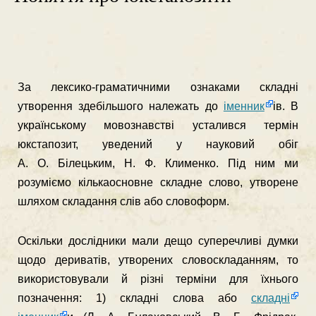
За лексико-граматичними ознаками складні
утворення здебільшого належать до
іменник
ів. В
українському мовознавстві усталився термін
юкстапозит, уведений у науковий обіг
А. О. Білецьким, Н. Ф. Клименко. Під ним ми
розуміємо кількаосновне складне слово, утворене
шляхом складання слів або словоформ.
Оскільки дослідники мали дещо суперечливі думки
щодо дериватів, утворених словоскладанням, то
використовували й різні терміни для їхнього
позначення: 1) складні слова або
складні