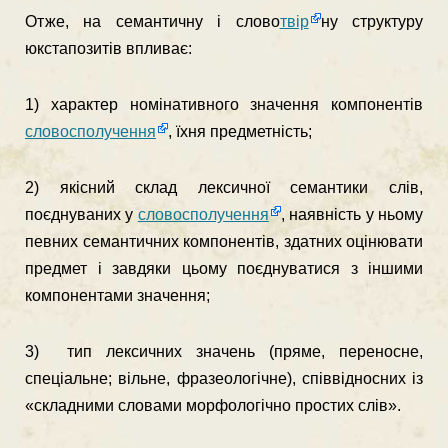
Отже, на семантичну і слово
твір
ну структуру
юкстапозитів впливає:
1) характер номінативного значення компонентів
словосполучення
, їхня предметність;
2) якісний склад лексичної семантики слів,
поєднуваних у
словосполучення
, наявність у ньому
певних семантичних компонентів, здатних оцінювати
предмет і завдяки цьому поєднуватися з іншими
компонентами значення;
3) тип лексичних значень (пряме, переносне,
спеціальне; вільне, фразеологічне), співвідносних із
«складними словами морфологічно простих слів».