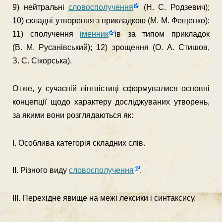
9) нейтральні
словосполучення
(Н. С. Родзевич);
10) складні утворення з прикладкою (М. М. Фещенко);
11) сполучення
іменник
ів за типом прикладок
(В. М. Русанівський); 12) зрощення (О. А. Стишов,
З. С. Сікорська).
Отже, у сучасній лінгвістиці сформувалися основні
концепції щодо характеру досліджуваних утворень,
за якими вони розглядаються як:
І. Особлива категорія складних слів.
ІІ. Різного виду
словосполучення
.
ІІІ. Перехідне явище на межі лексики і синтаксису.