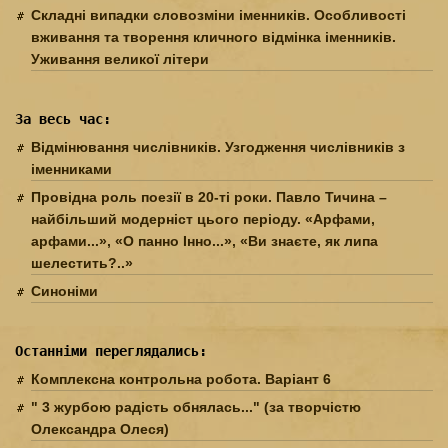
Складні випадки словозміни іменників. Особливості
вживання та творення кличного відмінка іменників.
Уживання великої літери
За весь час:
Відмінювання числівників. Узгодження числівників з
іменниками
Провідна роль поезії в 20-ті роки. Павло Тичина –
найбільший модерніст цього періоду. «Арфами,
арфами...», «О панно Інно...», «Ви знаєте, як липа
шелестить?..»
Синоніми
Останніми переглядались:
Комплексна контрольна робота. Варіант 6
" 3 журбою радість обнялась..." (за творчістю
Олександра Олеся)