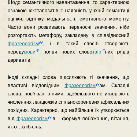
Щодо семантичного навантаження, то характерною
ознакою юкстапозитів є наявність у їхній семантиці
оцінки, відтінку модальності, емотивного моменту.
Часто вони розвивають переносні значення, ніби
розгортають метафору, закладену в співвідносний
фразеологізм
, і в такий спосіб створюють
переду
мови
появи нових слово
твір
них рядів
дериватів.
Іноді складні слова підсилюють ті значення, що
властиві відповідним
фразеологізм
ам. Складні
слова, пов’язані з ними, здебільшого не утворюють
численних ланцюжків спільнокореневих афіксальних
похідних. Характерно, що найбільше їх утворюється
від
фразеологізм
ів – формул побажання, вітання,
як-от: хліб-сіль.