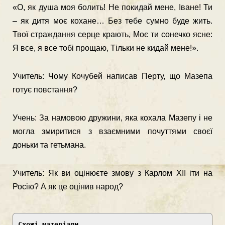
«О, як душа моя болить! Не покидай мене, Іване! Ти
– як дитя моє кохане… Без тебе сумно буде жить.
Твої страждання серце крають, Моє ти сонечко ясне:
Я все, я все тобі прощаю, Тільки не кидай мене!».
Учитель: Чому Кочубей написав Перту, що Мазепа
готує повстання?
Учень: За намовою дружини, яка кохала Мазепу і не
могла змиритися з взаємними почуттями своєї
доньки та гетьмана.
Учитель: Як ви оцінюєте змову з Карлом XІІ іти на
Росію? А як це оцінив народ?
Схожі матеріали