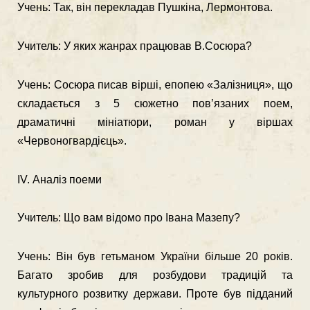
Учень: Так, він перекладав Пушкіна, Лермонтова.
Учитель: У яких жанрах працював В.Сосюра?
Учень: Сосюра писав вірші, епопею «Залізниця», що
складається з 5 сюжетно пов’язаних поем,
драматичні мініатюри, роман у віршах
«Червоногвардієць».
ІV. Аналіз поеми
Учитель: Що вам відомо про Івана Мазепу?
Учень: Він був гетьманом України більше 20 років.
Багато зробив для розбудови традицій та
культурного розвитку держави. Проте був підданий