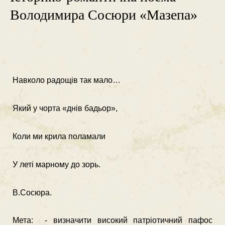
Володимира Сосюри «Мазепа»
Навколо радощів так мало…
Який у чорта «днів бадьор»,
Коли ми крила поламали
У леті марному до зорь.
В.Сосюра.
Мета: - визначити високий патріотичний пафос