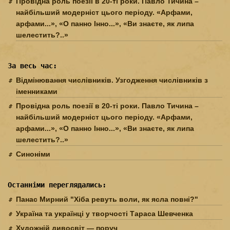
Провідна роль поезії в 20-ті роки. Павло Тичина –
найбільший модерніст цього періоду. «Арфами,
арфами...», «О панно Інно...», «Ви знаєте, як липа
шелестить?..»
За весь час:
Відмінювання числівників. Узгодження числівників з
іменниками
Провідна роль поезії в 20-ті роки. Павло Тичина –
найбільший модерніст цього періоду. «Арфами,
арфами...», «О панно Інно...», «Ви знаєте, як липа
шелестить?..»
Синоніми
Останніми переглядались:
Панас Мирний "Хіба ревуть воли, як ясла повні?"
Україна та українці у творчості Тараса Шевченка
Художній дивосвіт — поруч