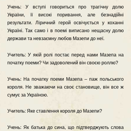
Учень: У вступі говориться про трагічну долю
України, її високі поривання, але безнадійні
результати. Ліричний герой освічується у коханні
Україні. Так само і в поемі виписано нещасну долю
держави та невзаємну любов Мазепи до неї.
Учитель: У якій ролі постає перед нами Мазепа на
початку поеми? Чи задоволений він своєю роллю?
Учень: На початку поеми Мазепа – паж польського
короля. Не зважаючи на своє становище, він все ж
сумує за Україною.
Учитель: Яке ставлення короля до Мазепи?
Учень: Як батька до сина, що підтверджують слова