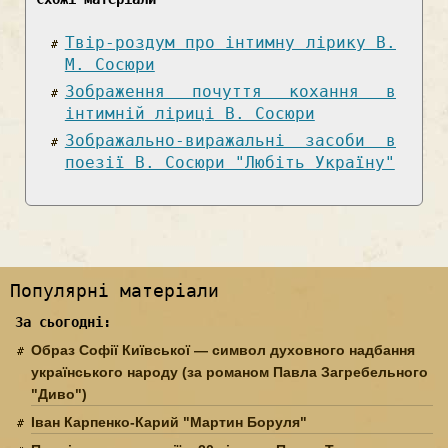
Твір-роздум про інтимну лірику В.
М. Сосюри
Зображення почуття кохання в
інтимній ліриці В. Сосюри
Зображально-виражальні засоби в
поезії В. Сосюри "Любіть Україну"
Популярні матеріали
За сьогодні:
Образ Софії Київської — символ духовного надбання
українського народу (за романом Павла Загребельного
"Диво")
Іван Карпенко-Карий "Мартин Боруля"