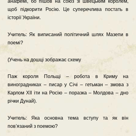
анафемі, бо пішов на союз зі швецьким королем,
щоб підкорити Росію. Це суперечлива постать в
історії України.
Учитель: Як виписаний політичний шлях Мазепи в
поемі?
(Учень на дошці зображає схему
Паж короля Польщі – робота в Криму на
виноградниках – писар у Січі – гетьман – змова з
Карлом XІІ іти на Росію – поразка – Молдова – дно
річки Дунай).
Учитель: Яка основна тема вступу та як він
пов'язаний з поемою?