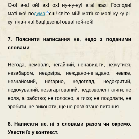
О-о! а-а! ой! ах! ох! ну-ну-ну! ага! жах! Господи!
матінко! по
дума
єш! світе мій! матінко моя! ку-ку-рі-
ку! няв-няв! бац! дзень! овва! гей-гей!
7. Пояснити написання не, недо з поданими
словами.
Негода, немовля, негайний, ненавидіти, незчутися,
незабаром, недовіра, неждано-негадано, невже,
незна­йомий, негарно, недогляд, недокритий,
недочуваний, незагартований, недозволені книги; не
воля, а рабство; не голосно, а тихо; не подолати, не
зробити, не вико­нати, ще не розв'язане питання.
8. Написати не, ні з словами разом чи окремо.
Увести їх у контекст.