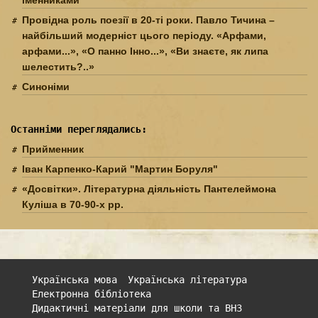
Провідна роль поезії в 20-ті роки. Павло Тичина –
найбільший модерніст цього періоду. «Арфами,
арфами...», «О панно Інно...», «Ви знаєте, як липа
шелестить?..»
Синоніми
Останніми переглядались:
Прийменник
Іван Карпенко-Карий "Мартин Боруля"
«Досвітки». Літературна діяльність Пантелеймона
Куліша в 70-90-х рр.
Українська мова
Українська література
Електронна бібліотека
Дидактичні матеріали для школи та ВНЗ