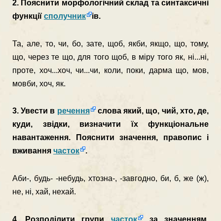
2. Пояснити морфологічний склад та синтаксичні
функ­ції
сполучник
ів.
Та, але, то, чи, бо, зате, щоб, якби, якщо, що, тому,
що, через те що, для того щоб, в міру того як, ні...ні,
проте, хоч...хоч, чи...чи, коли, поки, дарма що, мов,
мов­би, хоч, як.
3. Увести в
речення
слова який, що, чий, хто, де,
куди, звідки, визначити їх функціональне
навантаження. Пояснити значення, правопис і
вживання
часток
.
Аби-, будь- -небудь, хтозна-, -завгодно, би, б, же (ж),
не, ні, хай, нехай.
4. Розподілити групи
часток
за значенням,