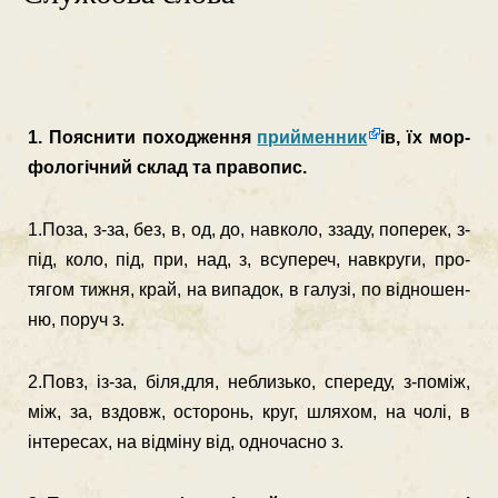
1. Пояснити походження
прийменник
ів, їх мор­
фологічний склад та правопис.
1.Поза, з-за, без, в, од, до, навколо, ззаду, поперек, з-
під, коло, під, при, над, з, всупереч, навкруги, про­
тягом тижня, край, на випадок, в галузі, по відношен­
ню, поруч з.
2.Повз, із-за, біля,для, неблизько, спереду, з-поміж,
між, за, вздовж, осторонь, круг, шляхом, на чолі, в
інтересах, на відміну від, одночасно з.