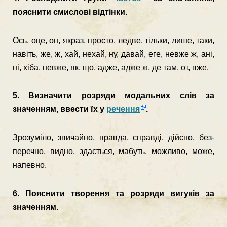
пояснити смислові відтінки.
Ось, оце, он, якраз, просто, ледве, тільки, лише, таки,
навіть, же, ж, хай, нехай, ну, давай, еге, невже ж, ані,
ні, хіба, невже, як, що, адже, адже ж, де там, от, вже.
5. Визначити розряди модальних слів за
значенням, ввести їх у
речення
.
Зрозуміло, звичайно, правда, справді, дійсно, без­
перечно, видно, здається, мабуть, можливо, може,
на­певно.
6. Пояснити творення та розряди вигуків за
значен­ням.