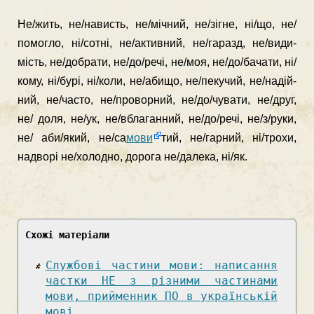
Не/жить, не/нависть, не/мічний, не/зігне, ні/що, не/
помогло, ні/сотні, не/активний, не/гаразд, не/види­
мість, не/добрати, не/до/речі, не/моя, не/до/бачати, ні/
кому, ні/бурі, ні/коли, не/абищо, не/пекучий, не/надій­
ний, не/часто, не/проворний, не/до/чувати, не/друг,
не/ доля, не/ук, не/вблаганний, не/до/речі, не/з/руки,
не/ аби/який, не/са
мови
тий, не/гарний, ні/трохи,
надворі не/холодно, дорога не/далека, ні/як.
Схожі матеріали
Службові частини мови: написання
частки НЕ з різними частинами
мови, прийменник ПО в українській
мові