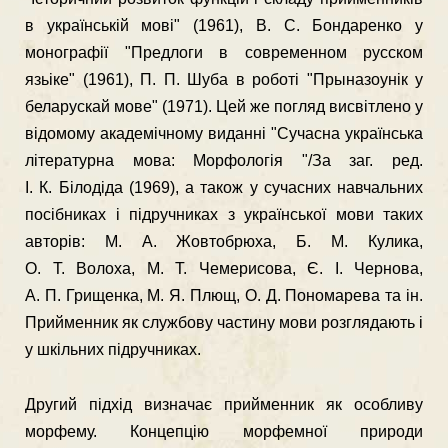
в українській мові" (1961), В. С. Бон­даренко у
монографії "Предлоги в современном русском
язьіке" (1961), П. П. Шуба в роботі "Прыназоунік у
беларускай мове" (1971). Цей же погляд висвітлено у
відомому академічному виданні "Су­часна українська
літературна мова: Морфологія "/За заг. ред.
І. К. Білодіда (1969), а також у сучасних навчальних
посібниках і підручниках з української мови таких
авторів: М. А. Жовтобрюха, Б. М. Кулика,
О. Т. Волоха, М. Т. Чемерисова, Є. І. Чернова,
А. П. Грищенка, М. Я. Плющ, О. Д. Пономарева та ін.
Прийменник як службову частину мови розглядають і
у шкільних підручниках.
Другий підхід визначає прийменник як особливу
морфему. Кон­цепцію морфемної природи