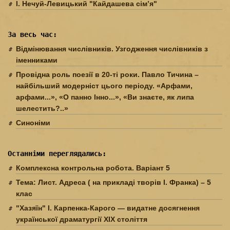
І. Нечуй-Левицький "Кайдашева сім’я"
За весь час:
Відмінювання числівників. Узгодження числівників з
іменниками
Провідна роль поезії в 20-ті роки. Павло Тичина –
найбільший модерніст цього періоду. «Арфами,
арфами...», «О панно Інно...», «Ви знаєте, як липа
шелестить?..»
Синоніми
Останніми переглядались:
Комплексна контрольна робота. Варіант 5
Тема: Лист. Адреса ( на прикладі творів І. Франка) – 5
клас
"Хазяїн" І. Карпенка-Карого — видатне досягнення
української драматургії XIX століття