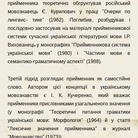
прийменника теоретично обгрунтував російський
мовознавець Є. Курилович у праці "Очерки по
лингвис- тике" (1962). Поглибив, розбудував і
послідовно застосував на ма­теріалі прийменникової
системи сучасної української літературної мови І.Р.
Вихованець у монографіях "Прийменникова система
укра­їнської мови" (1980) і "Частини мови в
семантико-граматичному аспекті" (1988).
Третій підхід розглядає прийменник як самостійне
слово. Авто­ром цієї концепції в українському
мовознавстві є І. К. Кучеренко, який вважає
прийменники прислівниками узагальненого значення
(у монографії "Теоретичні питання граматики
української мови: Мор­фологія" (1964) й у статті
"Лексичне значення прийменника" в журналі
"Мовознавство" (1973)).