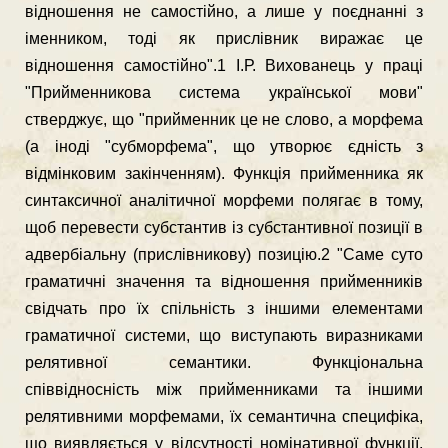
відношення не са­мостійно, а лише у поєднанні з
іменником, тоді як прислівник ви­ражає це
відношення самостійно".1 І.Р. Вихованець у праці
"Прий­менникова система української мови"
стверджує, що "прийменник це не слово, а морфема
(а іноді "субморфема", що утворює єдність з
відмінковим закінченням). Функція прийменника як
синтаксич­ної аналітичної морфеми полягає в тому,
щоб перевести субстантив із субстантивної позиції в
адвербіальну (прислівникову) позицію.2 "Саме суто
граматичні значення та відношення прийменників
свід­чать про їх спільність з іншими елементами
граматичної системи, що виступають виразниками
релятивної семантики. Функціональ­на
співвідносність між прийменниками та іншими
релятивними мор­фемами, їх семантична специфіка,
що виявляється у відсутності но­мінативної функції,