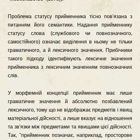
Проблема статусу прийменника тісно пов'язана з
питанням його семантики. Надання прийменнику
статусу слова (службового чи пов­нозначного,
самостійного) означає виділення в ньому не тільки
гра­матичного, а й лексичного значення. Прибічники
такого підходу ідентифікують лексичне значення
прийменника з лексичним зна­ченням повнозначних
слів.
У морфемній концепції прийменник має лише
граматичне зна­чення й абсолютно позбавлений
лексичного, тому що не відобра­жає предметів і явищ
матеріальної дійсності, а лише вказує на від­ношення
та зв'язки між предметами та явищами цієї дійсності.
Так, "прийменник позначає, наприклад, просторове