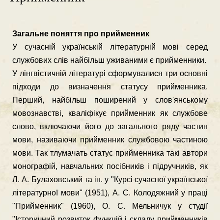
Загальне поняття про прийменник
У сучасній українській літературній мові серед
службових слів найбільш уживаними є прийменники.
У лінгвістичній літературі сформувалися три основні
підходи до визначення статусу прийменника.
Перший, найбільш поширений у слов'янському
мовознавстві, кваліфікує прийменник як службове
слово, включаючи його до загального ряду частин
мови, називаючи прийменник службовою частиною
мови. Так тлумачать статус при­йменника такі автори
монографій, навчальних посібників і підруч­ників, як
Л. А. Булаховський та ін. у "Курсі сучасної української
літературної мови" (1951), А. С. Колодяжний у праці
"Приймен­ник" (1960), О. С. Мельничук у студії
"Історичний розвиток функ­цій і складу прийменників