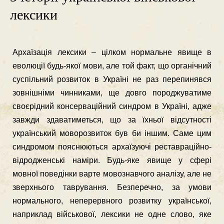
лексики
Архаїзацiя лексики – цiлком нормальне явище в
еволюцiї будь-якої мови, але той факт, що органiчний
суспiльний розвиток в Українi не раз перепинявся
зовнiшнiми чинниками, ще довго породжуватиме
своєрiдний консервацiйний синдром в Українi, адже
завжди здаватиметься, що за їхньої вiдсутностi
український моворозвиток був би iншим. Саме цим
синдромом пояснюються архаїзуючi реставрацiйно-
вiдродженськi намiри. Будь-яке явище у сферi
мовної поведiнки варте мовознавчого аналiзу, але не
зверхнього таврування. Безперечно, за умови
нормального, неперервного розвитку української,
наприклад вiйськової, лексики не одне слово, яке