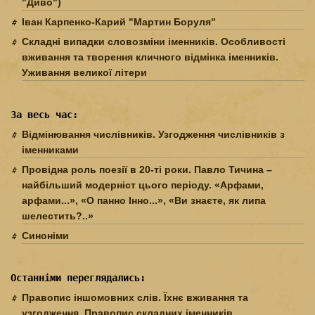
"Диво")
Іван Карпенко-Карий "Мартин Боруля"
Складні випадки словозміни іменників. Особливості
вживання та творення кличного відмінка іменників.
Уживання великої літери
За весь час:
Відмінювання числівників. Узгодження числівників з
іменниками
Провідна роль поезії в 20-ті роки. Павло Тичина –
найбільший модерніст цього періоду. «Арфами,
арфами...», «О панно Інно...», «Ви знаєте, як липа
шелестить?..»
Синоніми
Останніми переглядались:
Правопис іншомовних слів. Їхнє вживання та
узгодження. Правопис складних іменників