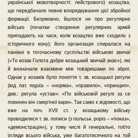
української мовотворчостi: лейстрового) козацтва,
що передбачало певне впорядкування цiєї збройної
формацiї. Безумовно, йшлося не про регулярне
вiйсько (початки створення регулярних армiй
припадають на часи, коли козацтво вже сходило з
iсторичного кону); його органiзацiя спиралася на
панiвнi в тогочасному суспiльствi вiйськовi звичаї
(«То козак Голота добре козацький звичай знає»), якi
й визначали взаємини мiж товаришами по зброї.
Однак у козакiв було поняття т. зв. козацької регули
(вiд лат. regula – «норма», «правило», «принцип»,
див.: регула «устав»: «По вiйськовiй регулi за се
повинен вiн смертної кари». Так само є вiдомостi, що
вже на поч. ХVІІ ст. у козацькому вiйську
проводилися т. зв. пописи (з польськ. popis – «показ»,
«демонстрацiя»), у тому числi й генеральнi, тобто
огляди всього вiйська, уже багатотисячного на той