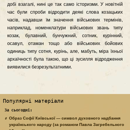
добi взагалi, нинi це так само iсторизми. У новiтнiй
час були спроби вiдродити деякi слова козацьких
часiв, надавши їм значення вiйськових термiнiв,
наприклад, номенклатури вiйськових звань типу
козак, булавний, бунчужний, сотник, курiнний,
осавул, отаман тощо або вiйськових бойових
одиниць типу сотня, курiнь, але, мабуть, мiра їхньої
архаїчностi була такою, що цi зусилля вiдродження
виявилися безрезультатними.
Популярні матеріали
За сьогодні:
Образ Софії Київської — символ духовного надбання
українського народу (за романом Павла Загребельного