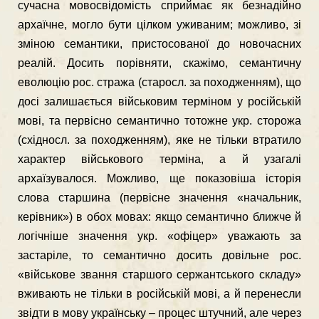
сучасна мовосвiдомiсть сприймає як безнадiйно
архаїчне, могло бути цiлком уживаним; можливо, зi
змiною семантики, пристосованої до новочасних
реалiй. Досить порiвняти, скажiмо, семантичну
еволюцiю рос. стража (старосл. за походженням), що
досi залишається вiйськовим термiном у росiйськiй
мовi, та первiсно семантично тотожне укр. сторожа
(схiдносл. за походженням), яке не тiльки втратило
характер вiйськового термiна, а й узагалi
архаїзувалося. Можливо, ще показовiша iсторiя
слова старшина (первiсне значення «начальник,
керiвник») в обох мовах: якщо семантично ближче й
логiчнiше значення укр. «офiцер» уважають за
застарiле, то семантично досить довiльне рос.
«вiйськове звання старшого сержантського складу»
вживають не тiльки в росiйськiй мовi, а й перенесли
звiдти в мову українську – процес штучний, але через