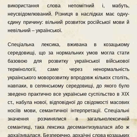
використання слова непомiтний i, мабуть,
неусвiдомлюваний. Рiзниця в наслiдках має одну-
єдину причину: вiльний розвиток росiйської мови й
невiльний – української.
Спецiальна лексика, вживана в козацькому
середовищi, що за нормальних умов могла стати
базовою для розвитку української вiйськової
термiнологiї, саме через ненормальнiсть
українського моворозвитку впродовж кiлькох столiть,
навпаки, в селянському середовищi, до якого було
зведено практично все українське суспiльство в ХІХ
ст., набула нової, вiдповiдної до свiдомостi масових
носiїв мови, семантичної iнтерпретацiї. Спецiальнi
значення розчинялися в загальнолексичнiй
семантицi, така лексика десемантизувалася або ж
архаїзувалася. Безперечно, архаїчнi слова козацьких