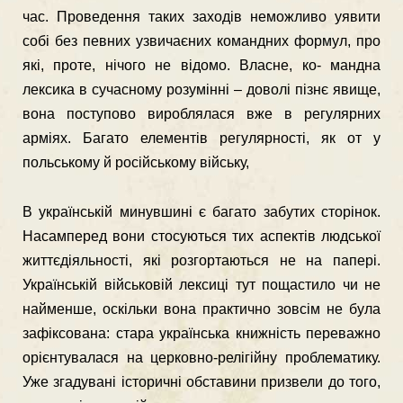
час. Проведення таких заходiв неможливо уявити
собi без певних узвичаєних командних формул, про
якi, проте, нiчого не вiдомо. Власне, ко- мандна
лексика в сучасному розумiннi – доволi пiзнє явище,
вона поступово вироблялася вже в регулярних
армiях. Багато елементiв регулярностi, як от у
польському й росiйському вiйську,
В українськiй минувшинi є багато забутих сторiнок.
Насамперед вони стосуються тих аспектiв людської
життєдiяльностi, якi розгортаються не на паперi.
Українськiй вiйськовiй лексицi тут пощастило чи не
найменше, оскiльки вона практично зовсiм не була
зафiксована: стара українська книжнiсть переважно
орiєнтувалася на церковно-релiгiйну проблематику.
Уже згадуванi iсторичнi обставини призвели до того,