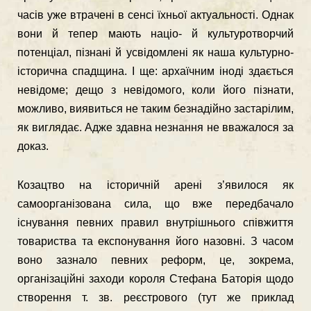
часiв уже втраченi в сенсi їхньої актуальностi. Однак
вони й тепер мають нацiо- й культуротворчий
потенцiал, пiзнанi й усвiдомленi як наша культурно-
iсторична спадщина. І ще: архаїчним iнодi здається
невiдоме; дещо з невiдомого, коли його пiзнати,
можливо, виявиться не таким безнадiйно застарiлим,
як виглядає. Адже здавна незнання не вважалося за
доказ.
Козацтво на iсторичнiй аренi з’явилося як
самоорганiзована сила, що вже передбачало
iснування певних правил внутрiшнього спiвжиття
товариства та експонування його назовнi. З часом
воно зазнало певних реформ, це, зокрема,
органiзацiйнi заходи короля Стефана Баторiя щодо
створення т. зв. реєстрового (тут же приклад