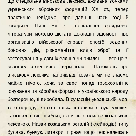
що спецiальна вiйськова лексика, вживана вояками
українських збройних формацiй ХХ ст., тепер
практично невiдома, про давнiшi часи годi й
говорити. Нинi ми зi спецiальної довiдкової
лiтератури можемо дiстати докладнi вiдомостi про
органiзацiю вiйськової справи, спосiб ведення
бойових дiй, рiзноманiття видiв зброї та її
застосування у давнiх еллiнiв чи римлян – i все це зi
знанням автентичної термiнологiї. Натомiсть про
вiйськову лексику, наприклад, козакiв ми не знаємо
майже нiчого, хоча за своє понад трьохсотлiтнє
iснування ця збройна формацiя українського народу,
безперечно, її виробила. В сучаснiй українськiй мовi
того перiоду сягають кiлька iсторизмiв (лук, мушкет,
самопал, спис, шабля), якi й не є власне козацькою
лексикою. Назви козацьких регалiй (клейнодiв) типу
булава, бунчук, литаври, пiрнач тощо теж належать