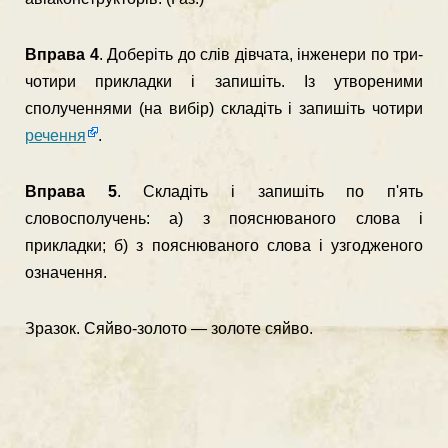
Вправа 4
. Доберіть до слів дівчата, інженери по три-
чотири прикладки і запишіть. Із утвореними
сполученнями (на вибір) складіть і запишіть чотири
речення
.
Вправа 5
. Складіть і запишіть по п'ять
словосполучень: а) з пояснюваного слова і
прикладки; б) з пояснюваного слова і узгодженого
означення.
Зразок. Сяйво-золото — золоте сяйво.