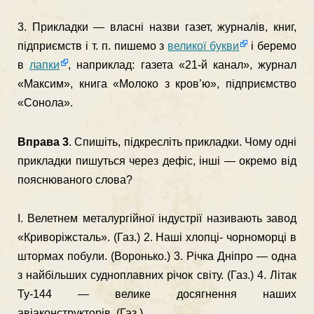
3. Прикладки — власні назви газет, журналів, книг,
підприємств і т. п. пишемо з
великої букви
і беремо
в
лапки
, наприклад: газета «21-й канал», журнал
«Максим», книга «Молоко з кров’ю», підприємство
«Сонола».
Вправа 3
. Спишіть, підкресліть прикладки. Чому одні
прикладки пишуться через дефіс, інші — окремо від
пояснюваного слова?
І. Велетнем металургійної індустрії називають завод
«Криворіжсталь». (Газ.) 2. Наші хлопці- чорноморці в
штормах побули. (Воронько.) 3. Річка Дніпро — одна
з найбільших судноплавних річок світу. (Газ.) 4. Літак
Ту-144 — велике досягнення наших
авіаконструкторів. (Газ.)