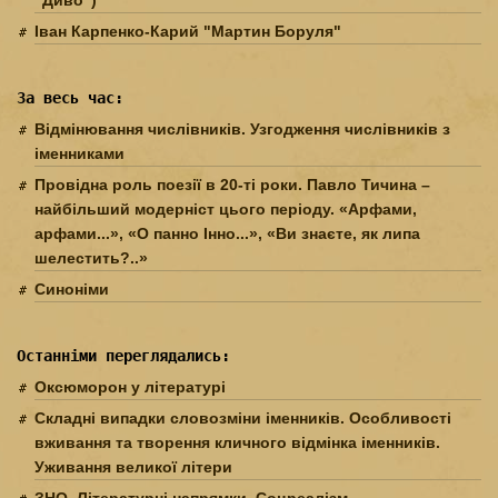
"Диво")
Іван Карпенко-Карий "Мартин Боруля"
За весь час:
Відмінювання числівників. Узгодження числівників з
іменниками
Провідна роль поезії в 20-ті роки. Павло Тичина –
найбільший модерніст цього періоду. «Арфами,
арфами...», «О панно Інно...», «Ви знаєте, як липа
шелестить?..»
Синоніми
Останніми переглядались:
Оксюморон у літературі
Складні випадки словозміни іменників. Особливості
вживання та творення кличного відмінка іменників.
Уживання великої літери