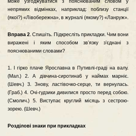
може узгоджуватися з пояснюва­ним словом у
непрямих відмінках, наприклад: поблизу станції
(якої?) «Лівобережна», в журналі (якому?) «Ланруж».
Вправа 2
. Спишіть. Підкресліть прикладки. Чим вони
виражені і яким способом зв'язку з'єднані з
пояснюваними словами?
1. І гірко плаче Ярославна в Путивлі-граді на валу.
(Мал.) 2. А дівчина-сиротина6 у наймах марніє.
(Шевч.) 3. Знову, ластівочко-серце, ти вернулась.
(Граб.) 4. Очі-гудзики дивилися просто перед собою.
(Смолич.) 5. Виступає круглий місяць з сестрою-
зорею. (Шевч.)
Розділові знаки при прикладках