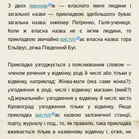
З двох
іменник
ів — власного імені людини і
загальної назви — прикладкою здебільшого буває
загальна назва: інженер Петрен­ко, Галя-учениця.
Коли ж власна назва не є ім'ям людини, то
прикладкою звичайно
виступ
ає власна назва: гора
Ельбрус, річка Південний Буг.
Прикладка узгоджується з пояснюваним словом —
членом ре­чення у відмінку, роді й числі або тільки у
відмінку, наприклад: Жінка-мати (яка саме жінка?):
узгодження в роді, числі і відмінку; магазин (який?)
«Дзеркальний»: узгодження у відмінку й числі; місто
Кіровоград: узгодження тільки у відмінку. Якщо
прикладка
виступ
ає назвою залізничної станції,
порту, журналу і под., то, як правило, така прикладка
вживається тільки в на­зивному відмінку і, отже, не