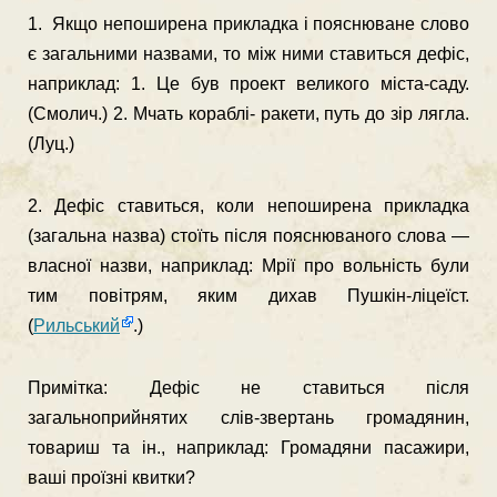
1. Якщо непоширена прикладка і пояснюване слово
є загальними назвами, то між ними ставиться дефіс,
наприклад: 1. Це був проект великого міста-саду.
(Смолич.) 2. Мчать кораблі- ракети, путь до зір лягла.
(Луц.)
2. Дефіс ставиться, коли непоширена прикладка
(загальна назва) стоїть після пояснюваного слова —
власної назви, наприклад: Мрії про вольність були
тим повітрям, яким дихав Пушкін-ліцеїст.
(
Рильський
.)
Примітка: Дефіс не ставиться після
загальноприйнятих слів-звертань громадянин,
товариш та ін., наприклад: Громадяни пасажири,
ваші проїзні квитки?