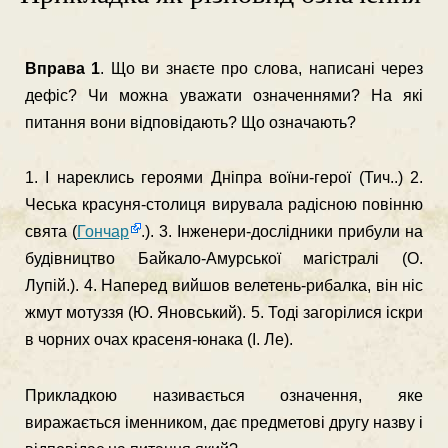
Вправа 1
. Що ви знаєте про слова, написані через
дефіс? Чи можна уважати означеннями? На які
питання вони відповідають? Що означають?
1. І нарек­лись героями Дніпра воїни-герої (Тич..) 2.
Чеська красуня-столиця вирувала радісною повінню
свята (
Гончар
.). 3. Інженери-дослідники прибули на
будівництво Байкало-Амурської магістралі (О.
Лупій.). 4. Наперед вийшов велетень-рибалка, він ніс
жмут мотуззя (Ю. Яновський). 5. Тоді загорілися іскри
в чорних очах красеня-юнака (І. Ле).
Прикладкою називається означення, яке
виражається імен­ником, дає предметові другу назву і