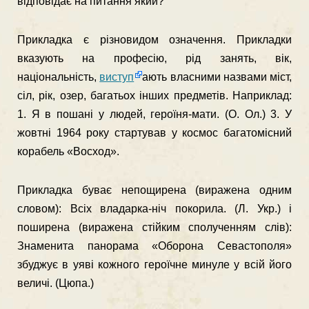
відповідає на питання який?
Прикладка є різновидом означення. Прикладки
вказують на професію, рід занять, вік,
національність,
виступ
ають власними назвами міст,
сіл, рік, озер, багатьох інших предметів. Наприк­лад:
1. Я в пошані у людей, героїня-мати. (О. Ол.) 3. У
жовтні 1964 року стартував у космос багатомісний
ко­рабель «Восход».
Прикладка буває непощирена (виражена одним
словом): Всіх владарка-ніч покорила. (Л. Укр.) і
поширена (вира­жена стійким сполученням слів):
Знаменита панорама «Оборо­на Севастополя»
збуджує в уяві кожного героїчне минуле у всій його
величі. (Цюпа.)