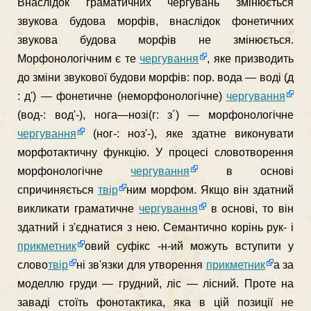
Внаслідок граматичних чергувань змінюється
звукова будова морфів, внаслідок фонетичних
звукова будова морфів не змінюється.
Морфонологічним є те
чергування
, яке призводить
до зміни звукової будови морфів: пор. вода — воді (д
: д') — фонетичне (неморфонологічне)
чергування
(вод-: вод'-), нога—нозі(г: з´) — морфонологічне
чергування
(ног-: ноз'-), яке здатне виконувати
морфотактичну функ­цію. У процесі словотворення
морфонологічне
чергування
в основі
спричиняється
твір
ним морфом. Якщо він здатний
викликати граматичне
чергування
в основі, то він
здатний і з'єднатися з нею. Семантично корінь рук- і
прикметник
о­вий суфікс -н-ий можуть вступити у
слово
твір
ні зв'язки для утворення
прикметник
а за
моделлю груди — грудний, ліс — лісний. Проте на
заваді стоїть фонотактика, яка в цій по­зиції не