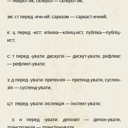
— неврот-ик, склероз — склерот-ик;
зм: ст перед -ичн-ий: сарказм — саркаст-ичний;
к: ц перед -ист: клініка—клініц-ист, публіка—публіц-
ист;
с: т перед -увати: дискусія — дискут-увати, рефлекс
— рефлект-увати;
з: д перед -увати: претензія — претенд-увати, суспен­
зія — суспенд-увати;
ц:т перед -увати: інспекція — інспект-увати;
з: н перед -увати: депозит — депон-увати,
транспози­ція — транспонувати.