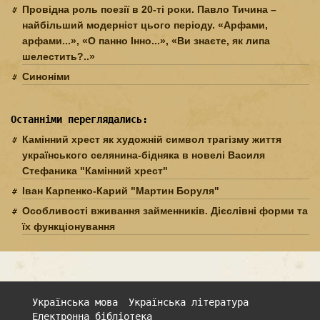
Провідна роль поезії в 20-ті роки. Павло Тичина –
найбільший модерніст цього періоду. «Арфами,
арфами...», «О панно Інно...», «Ви знаєте, як липа
шелестить?..»
Синоніми
Останніми переглядались:
Камінний хрест як художній символ трагізму життя
українського селянина-бідняка в новелі Василя
Стефаника "Камінний хрест"
Іван Карпенко-Карий "Мартин Боруля"
Особливості вживання займенників. Дієслівні форми та
їх функціонування
Українська мова
Українська література
Електронна бібліотека