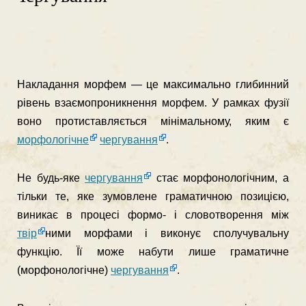
Накладання морфем — це максимально глибинний
рівень взаємопроникнення морфем. У рамках фузії
воно протистав­ляється мінімальному, яким є
морфологічне
чергування
.
Не будь-яке
чергування
стає морфонологічним, а
тільки те, яке зумовлене граматичною позицією,
виникає в процесі формо- і словотворення між
твір
ними морфами і виконує сполучувальну
функцію. Її може набути лише граматичне
(морфонологічне)
чергування
.