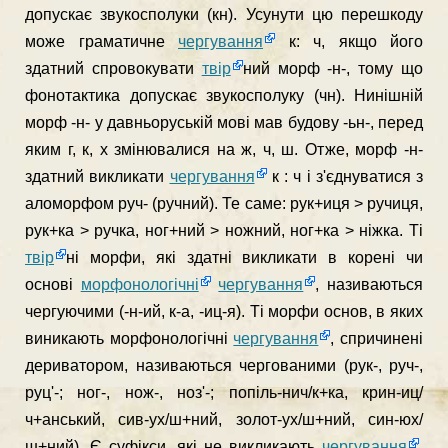
допускає звукосполуки (кн). Усунути цю перешкоду
може граматичне
чергування
к: ч, якщо його
здатний спро­вокувати
твір
ний морф -н-, тому що
фонотактика допускає звукосполуку (чн). Нинішній
морф -н- у давньоруській мові мав будову -ьн-, перед
яким г, к, х змінювалися на ж, ч, ш. Отже, морф -н-
здатний викликати
чергування
к : ч і з'єднуватися з
аломорфом руч- (ручний). Те саме: рук+иця > ручиця,
рук+ка > ручка, ног+ний > ножний, ног+ка > ніжка. Ті
твір
ні морфи, які здатні викликати в корені чи
основі
морфонологічні
чергування
, називаються
чергуючими (-н-ий, к-а, -иц-я). Ті морфи основ, в яких
виникають морфоноло­гічні
чергування
, спричинені
дериватором, називаються чергованими (рук-, руч-,
руц'-; ног-, нож-, ноз'-; попіль-нич/к+ка, крин-иц/
ч+анський, сив-ух/ш+ний, золот-ух/ш+ний, син-юх/
ш+ний). Є суфікси, які не викликають
чергування
,