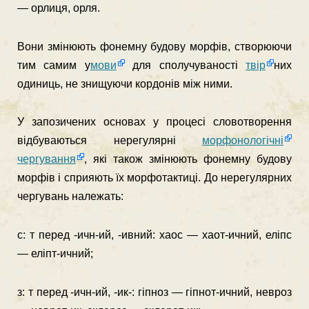
— орлиця, орля.
Вони змінюють фонемну будову морфів, створюючи
тим самим у
мови
для сполучуваності
твір
них
одиниць, не зни­щуючи кордонів між ними.
У запозичених основах у процесі словотворення
відбу­ваються нерегулярні
морфонологічні
чергування
, які також змінюють фонемну будову
морфів і сприяють їх морфотактиці. До нерегулярних
чергувань належать:
с: т перед -ичн-ий, -ивний: хаос — хаот-ичний, еліпс
— еліпт-ичний;
з: т перед -ичн-ий, -ик-: гіпноз — гіпнот-ичний, невроз