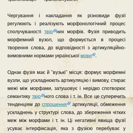
Чергування і накладання як різновиди фузії
регулюють і реалізують морфонологічний процес
сполучуваності
твір
них морфів. Фузія приводить
морфемний вузол, що фор­мується в процесі
творення слова, до відповідності з артикуляційно-
вимовними нормами української
мови
.
Однак фузія має й "вузькі" місця: формує морфемні
вузли, що ускладнюють артикуляцію і вимову, стирає
межі між морфами, затушовує і нерідко спотворює
семантику
твір
но­го слова і т. ін. Все це суперечить
тенденціям до
спрощення
артикуляції, обмеження
ускладнень у структурі слова, до збереження чітких
меж між морфами і т. ін. Ці негативні яви­ща фузії
усуває інтерфіксація, яка з фузією перебуває у