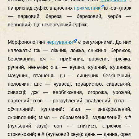
наприклад суфікс відносних
прикметник
ів -ов- (парк
— парковий, береза — бе­резовий, верба —
вербовий). Це нечергуючий суфікс.
Морфонологічні
чергування
є регулярними. До них
на­лежать: г:ж — ліжник, ложка, сніжина, бережок,
бережанин; к:ч — прибічник, вовченя, трієчка,
ручний, неньчин; х:ш — вушко, вушний, вушанка,
мачушин, пташеня; ц:ч — синичник, безкінечний,
половчин; ш:с — чувасці, товариство, сиваський,
сивасці; д:ж — верблюженя, огорожа, урожай,
наїжений; б:бл — розрублений, зваблений; п:пл —
обчіпляний, куплений; в:вл — знекровлений,
скривлений; м:мл — обрамлений, задимлений; о:#
(нульовий звук): сон — снитися, стрючок —
стрючковий; е:# (нульовий звук): день — днина, орел