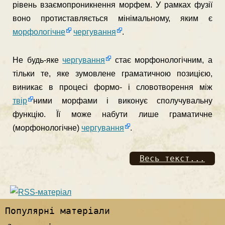
рівень взаємопроникнення морфем. У рамках фузії
воно протистав­ляється мінімальному, яким є
морфологічне
чергування
.
Не будь-яке
чергування
стає морфонологічним, а
тільки те, яке зумовлене граматичною позицією,
виникає в процесі формо- і словотворення між
твір
ними морфами і виконує сполучувальну
функцію. Її може набути лише граматичне
(морфонологічне)
чергування
.
Весь текст...
Популярні матеріали