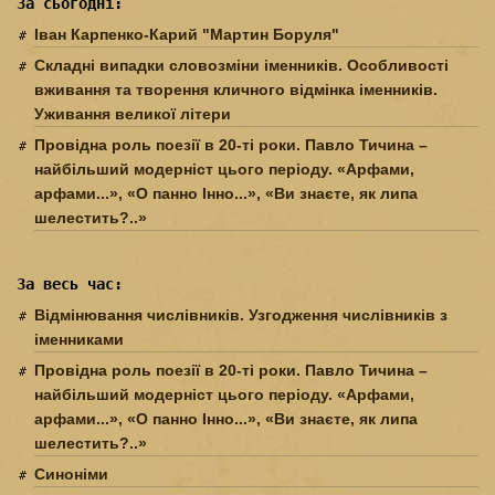
За сьогодні:
Іван Карпенко-Карий "Мартин Боруля"
Складні випадки словозміни іменників. Особливості
вживання та творення кличного відмінка іменників.
Уживання великої літери
Провідна роль поезії в 20-ті роки. Павло Тичина –
найбільший модерніст цього періоду. «Арфами,
арфами...», «О панно Інно...», «Ви знаєте, як липа
шелестить?..»
За весь час:
Відмінювання числівників. Узгодження числівників з
іменниками
Провідна роль поезії в 20-ті роки. Павло Тичина –
найбільший модерніст цього періоду. «Арфами,
арфами...», «О панно Інно...», «Ви знаєте, як липа
шелестить?..»
Синоніми