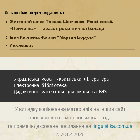
Останніми переглядались:
Життєвий шлях Тараса Шевченка. Ранні поезії.
«Причинна» — зразок романтич­ної балади
Іван Карпенко-Карий "Мартин Боруля"
Сполучник
Українська мова
Українська література
Електронна бібліотека
Дидактичні матеріали для школи та ВНЗ
У випадку копіювання матеріалів на інший сайт
обов'язковою є моя письмова згода
та пряме індексоване посилання на
linguistika.com.ua
© 2012-2026