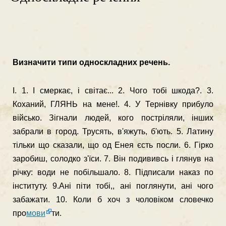
Визначити типи односкладних речень.
І. 1. І смеркає, і світає... 2. Чого тобі шкода?. 3.
Коханий, ГЛЯНЬ на мене!. 4. У Тер­нівку прибуло
військо. Зігнали людей, кого постріляли, інших
забрали в город. Трусять, в'яжуть, б'ють. 5. Латину
тільки що сказали, що од Енея єсть посли. 6. Гірко
заробиш, солодко з'їси. 7. Він подививсь і глянув на
річку: води не по­більшало. 8. Підписали наказ по
інституту. 9.Ані піти тобі,, ані поглянути, ані чого
забажати. 10. Коли б хоч з чоловіком словечко
про
мови
ти.