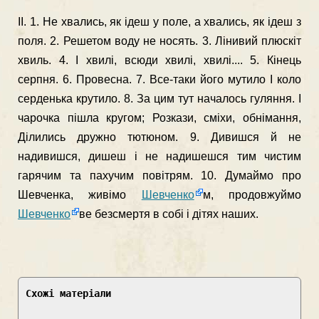
ІІ. 1. Не хвались, як ідеш у поле, а хвались, як ідеш з
поля. 2. Решетом воду не носять. 3. Лінивий плюскіт
хвиль. 4. І хвилі, всюди хвилі, хви­лі.... 5. Кінець
серпня. 6. Провесна. 7. Все-таки його мутило І коло
серденька крутило. 8. За цим тут началось гуляння. І
чарочка пішла кру­гом; Розкази, сміхи, обнімання,
Ділились дружно тю­тюном. 9. Дивишся й не
надивишся, дишеш і не надишешся тим чистим
гарячим та пахучим по­вітрям. 10. Думаймо про
Шевченка, живімо
Шевченко
м, продовжуймо
Шевченко
ве безсмертя в собі і дітях наших.
Схожі матеріали