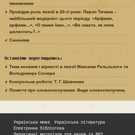
іменниками
Провідна роль поезії в 20-ті роки. Павло Тичина –
найбільший модерніст цього періоду. «Арфами,
арфами...», «О панно Інно...», «Ви знаєте, як липа
шелестить?..»
Синоніми
Останніми переглядались:
Тема кохання і вірності в поезії Максима Рильського та
Володимира Сосюри
Контрольна робота: Т. Г. Шевченко
Поняття про словосполучення. Види словосполучень
Українська мова
Українська література
Електронна бібліотека
Дидактичні матеріали для школи та ВНЗ