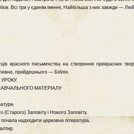
Любов. Всі три у єдинім іменні, Найбільша з них завжди — Лю
тців красного письмен­ства на створення прекрасних твор
апевно, прийдешнього — Біблія.
УРОКУ.
АВЧАЛЬНОГО МАТЕРІАЛУ
ратури.
го (Старого) Заповіту і Нового Заповіту.
 почала надходити церковна література.
алтир.