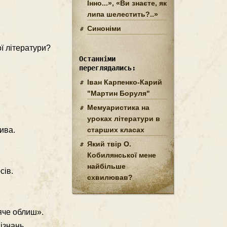
Інно...», «Ви знаєте, як
липа шелестить?..»
Синоніми
ої літератури?
Останніми
переглядались:
Іван Карпенко-Карий
"Мартин Боруля"
Мемуаристика на
уроках літератури в
ива.
старших класах
Який твір О.
Кобилянської мене
найбільше
сів.
схвилював?
яче облиш».
ізнань.