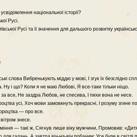
усвідомлення націо­нальної історії?
кої Русі.
ївської Русі та її значення для дальшого розвитку українськ
н
ькі слова Вибренькують міддю у мові, І згук їх безслідно спл
а. Ну і що? Коли я не маю Любові, Я все-таки тільки ніщо.
а все, Не заздра Любов, не спесива, І пихи вона не несе.
оцтва усі, Хоч мови замовкнуть прекрасні, І розуму згине по
ророцтва — про все.
вітром знесе.
уміння — такі ж, Сягнув лише віку мужчини, Промовив: «Дит
о для гадань, А завтра віч-на-віч побачим: Усе буде в світлі п