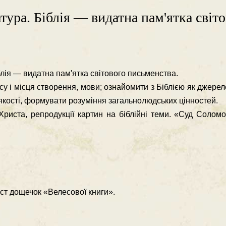
ура. Біблія — видатна па­м'ятка світ
лія — видатна па­м'ятка світового письменства.
асу і місця ство­рення, мови; ознайомити з Біблією як джере
 якості, формувати розуміння загальнолюдсь­ких цінностей.
 Христа, репродукції кар­тин на біблійні теми. «Суд Соло
іст дощечок «Велесової книги».