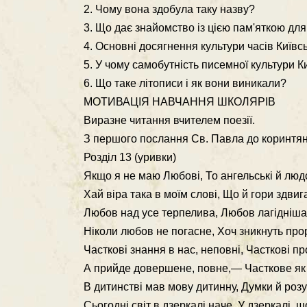
2. Чому вона здобула таку назву?
3. Що дає знайомство із цією пам'яткою для 
4. Основні досягнення культури часів Київсь
5. У чому самобутність писемної культури Ки
6. Що таке літописи і як вони виникали?
МОТИВАЦІЯ НАВЧАННЯ ШКОЛЯРІВ
Виразне читання вчителем поезії.
З першого послання Св. Павла до коринтя
Розділ 13 (уривки)
Якщо я не маю Любові, То ангельські й людс
Хай віра така в моїм слові, Що й гори здвиг
Любов над усе терпелива, Любов лагідніша з
Ніколи любов не погасне, Хоч зникнуть прор
Часткові знання в нас, неповні, Часткові п
А прийде довершене, повне,— Часткове як 
В дитинстві мав мову дитинну, Думки й роз
Сьогодні світ в дзеркалі наче, У дзеркалі, щ