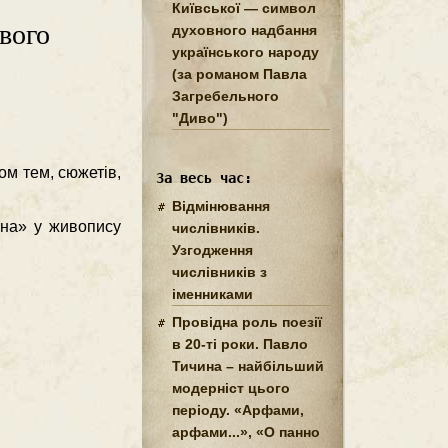
Київської — символ
ового
духовного надбання
українського народу
(за романом Павла
Загребельного
"Диво")
лом тем, сюжетів,
За весь час:
Відмінювання
мона» у живопису
числівників.
Узгодження
числівників з
іменниками
Провідна роль поезії
в 20-ті роки. Павло
Тичина – найбільший
модерніст цього
періоду. «Арфами,
арфами...», «О панно