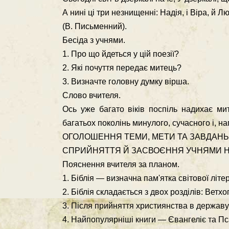
А нині ці три незнищенні: Надія, і Віра, й 
(В. Письменний).
Бесіда з учнями.
1. Про що йдеться у цій поезії?
2. Які почуття передає митець?
3. Визначте головну думку вірша.
Слово вчителя.
Ось уже багато віків поспіль надихає ми
багатьох поколінь минулого, сучасного і, н
ОГОЛОШЕННЯ ТЕМИ, МЕТИ ТА ЗАВДАНЬ 
СПРИЙНЯТТЯ Й ЗАСВОЄННЯ УЧНЯМИ Н
Пояснення вчителя за планом.
1. Біблія — визначна пам'ятка світової літе
2. Біблія складається з двох розділів: Ветхо
3. Після прийняття християнства в державу
4. Найпопулярніші книги — Євангеліє та Пс