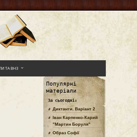
И ТА ВНЗ
Популярні
матеріали
За сьогодні:
Диктанти. Варіант 2
Іван Карпенко-Карий
"Мартин Боруля"
Образ Софії