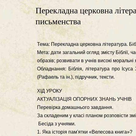
Перекладна церковна літерат
письменства
Тема: Перекладна церковна література. Біб
Мета: дати загальний огляд змісту Біблії, ч
образів; розвивати в учнів високі мо­ральні
Обладнання: Біблія, література про Ісуса
(Рафаель та ін.), підручник, тексти.
ХІД УРОКУ
АКТУАЛІЗАЦІЯ ОПОРНИХ ЗНАНЬ УЧНІВ
Перевірка домашнього завдання.
За складеним у класі планом розповісти зм
Бесіда з учнями.
1. Яка історія пам'ятки «Велесова книга»?