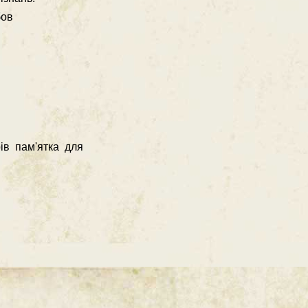
бов
ів пам'ятка для