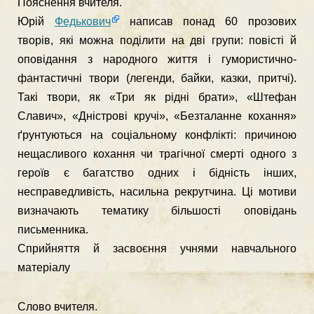
Пояснення вчителя.
Юрій
Федькович
написав понад 60 прозових
творів, які можна поділити на дві групи: повісті й
оповідання з народного життя і гумористично-
фантастичні твори (легенди, байки, казки, притчі).
Такі твори, як «Три як рідні брати», «Штефан
Славич», «Дністрові кручі», «Безталанне кохання»
ґрунтуються на соціальному кон­флікті: причиною
нещасливого кохання чи трагічної смерті одного з
героїв є багатство одних і бідність інших,
несправедливість, на­сильна рекрутчина. Ці мотиви
визначають тематику більшості опо­відань
письменника.
Сприйняття й засвоєння учнями навчального
матеріалу
Слово вчителя.