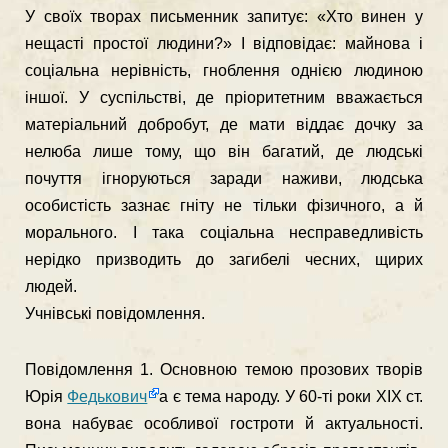
У своїх творах письменник запитує: «Хто винен у
нещасті про­стої людини?» І відповідає: майнова і
соціальна нерівність, гноб­лення однією людиною
іншої. У суспільстві, де пріоритетним вва­жається
матеріальний добробут, де мати віддає дочку за
нелюба лише тому, що він багатий, де людські
почуття ігноруються заради наживи, людська
особистість зазнає гніту не тільки фізичного, а й
морального. І така соціальна несправедливість
нерідко призво­дить до загибелі чесних, щирих
людей.
Учнівські повідомлення.
Повідомлення 1. Основною темою прозових творів
Юрія
Федькович
а є тема народу. У 60-ті роки XIX ст.
вона набуває особ­ливої гостроти й актуальності.