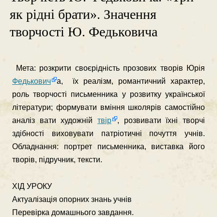
як рідні брати». Значення
творчості Ю. Федьковича
Мета: розкрити своєрідність прозових творів Юрія
Федькович
а, їх реалізм, романтичний характер,
роль творчості письменника у розвитку української
літератури; формувати вміння школярів самостійно
аналіз вати художній
твір
, розвивати їхні творчі
здібності виховувати патріотичні почуття учнів.
Обладнання: портрет письменника, виставка його
творів, підручник, тексти.
ХІД УРОКУ
Актуалізація опорних знань учнів
Перевірка домашнього завдання.