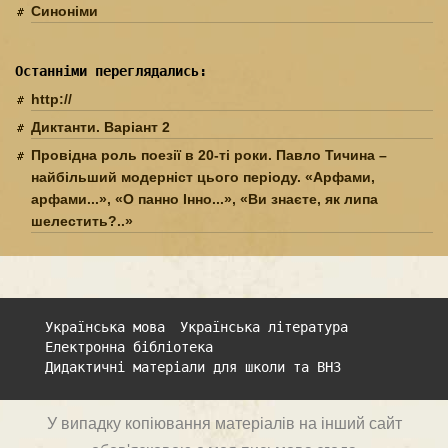
Синоніми
Останніми переглядались:
http://
Диктанти. Варіант 2
Провідна роль поезії в 20-ті роки. Павло Тичина –
найбільший модерніст цього періоду. «Арфами,
арфами...», «О панно Інно...», «Ви знаєте, як липа
шелестить?..»
Українська мова
Українська література
Електронна бібліотека
Дидактичні матеріали для школи та ВНЗ
У випадку копіювання матеріалів на інший сайт