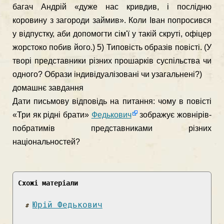
багач Андрій «дуже нас кривдив, і послідню
коровину з загороди займив». Коли Іван попросився
у відпустку, аби допомогти сім'ї у такій скруті, офіцер
жор­стоко побив його.) 5) Типовість образів повісті. (У
творі представники різних прошарків суспільства чи
одного? Образи індивідуалізовані чи узагальнені?)
домашнє завдання
Дати письмову відповідь на питан­ня: чому в повісті
«Три як рідні брати»
Федькович
зображує жовнірів-
побратимів представниками різних
національностей?
Схожі матеріали
Юрій Федькович