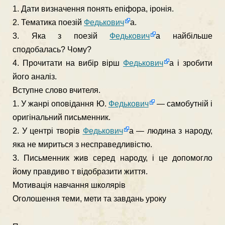
1. Дати визначення понять епіфора, іронія.
2. Тематика поезій
Федькович
а.
3. Яка з поезій
Федькович
а найбільше
сподобалась? Чому?
4. Прочитати на вибір вірш
Федькович
а і зробити
його аналіз.
Вступне слово вчителя.
1. У жанрі оповідання Ю.
Федькович
— самобутній і
оригіналь­ний письменник.
2. У центрі творів
Федькович
а — людина з народу,
яка не ми­риться з несправедливістю.
3. Письменник жив серед народу, і це допомогло
йому правдиво т відобразити життя.
Мотивація навчання школярів
Оголошення теми, мети та завдань уроку