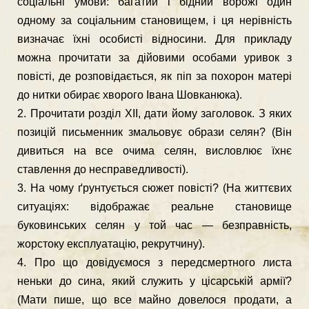
соціальні умо­ви: багатий і бідний ворожі один
одному за соціальним стано­вищем, і ця нерівність
визначає їхні особисті відносини. Для прикладу
можна прочитати за дійовими особами уривок з
повісті, де розповідається, як піп за похорон матері
до нитки обирає хворого Івана Шовканюка).
2. Прочитати розділ XII, дати йому заголовок. З яких
позицій письменник змальовує образи селян? (Він
дивиться на все очи­ма селян, висловлює їхнє
ставлення до несправедливості).
3. На чому ґрунтується сюжет повісті? (На життєвих
ситуаціях: відображає реальне становище
буковинських селян у той час — безправність,
жорстоку експлуатацію, рекрутчину).
4. Про що довідуємося з передсмертного листа
неньки до сина, який служить у цісарській армії?
(Мати пише, що все майно довелося продати, а