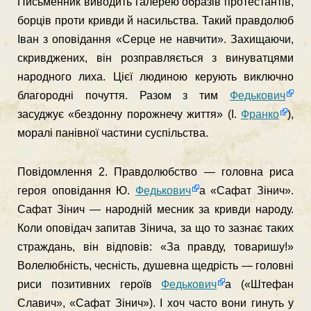
Письменник виводить галерею об­разів протестантів,
борців проти кривди й насильства. Такий правдолюб
Іван з оповідання «Серце не навчити». Захищаючи,
скривджених, він розправляється з винуватцями
народного лиха. Цієї людиною керують виключно
благородні почуття. Разом з тим
Федькович
засуджує «бездонну порожнечу життя» (І.
Франко
),
моралі панівної частини суспільства.
Повідомлення 2. Правдолюбство — головна риса
героя опо­відання Ю.
Федькович
а «Сафат Зінич».
Сафат Зінич — народній месник за кривди народу.
Коли оповідач запитав Зінича, за що то зазнає таких
страждань, він відповів: «За правду, товаришу!»
Волелюбність, чесність, душевна щедрість — головні
риси позитивних героїв
Федькович
а («Штефан
Славич», «Сафат Зінич»). І хоч часто вони гинуть у