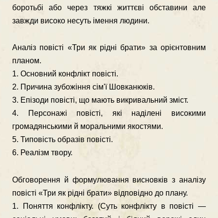
боротьбі або через тяжкі життєві обставини але
завжди високо несуть імення людини.
Аналіз повісті «Три як рідні брати» за орієнтовним
планом.
1. Основний конфлікт повісті.
2. Причина зубожіння сім'ї Шовканюків.
3. Епізоди повісті, що мають викривальний зміст.
4. Персонажі повісті, які наділені високими
громадянськими й моральними якостями.
5. Типовість образів повісті.
6. Реалізм твору.
Обговорення й формулювання висновків з аналізу
повісті «Три як рідні брати» відповідно до плану.
1. Поняття конфлікту. (Суть конфлікту в повісті —