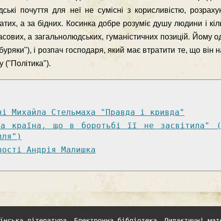
ські почуття для неї не сумісні з корисливістю, розрах
гатих, а за бідних. Косинка добре розуміє душу людини і кі
ласових, а загальнолюдських, гуманістичних позицій. Йому о
буряки"), і розпач господаря, який має втратити те, що він
 ("Політика").
ні Михайла Стельмаха "Правда і кривда"
та країна, що в боротьбі її не засвітила" (
лля")
чості Андрія Малишка
їнська література
Електронна бібліотека
Дидактичні мат