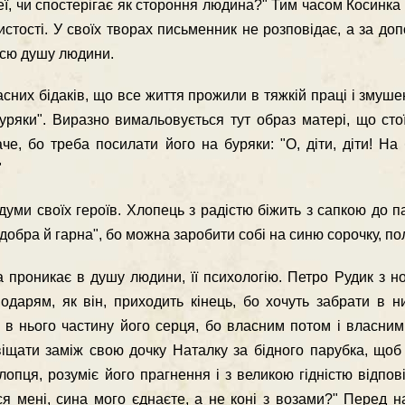
ї, чи спостерігає як стороння людина?" Тим часом Косинка
истості. У своїх творах письменник не розповідає, а за д
всю душу людини.
асних бідаків, що все життя прожили в тяжкій праці і змуше
уряки". Виразно вимальовується тут образ матері, що сто
че, бо треба посилати його на буряки: "О, діти, діти! На
"
уми своїх героїв. Хлопець з радістю біжить з сапкою до па
добра й гарна", бо можна заробити собі на синю сорочку, по
 проникає в душу людини, її психологію. Петро Рудик з н
одарям, як він, приходить кінець, бо хочуть забрати в н
и в нього частину його серця, бо власним потом і власни
 віщати заміж свою дочку Наталку за бідного парубка, що
опця, розуміє його прагнення і з великою гідністю відпов
ься мені, сина мого єднаєте, а не коні з возами?" Перед