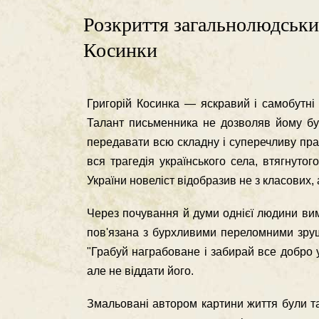
Розкриття загальнолюдськи
Косинки
Григорій Косинка — яскравий і самобутні 
Талант письменника не дозво­ляв йому бу
передавати всю складну і суперечливу пра
вся трагедія українського села, втягнутог
України новеліст відобразив не з класових,
Через почування й думи однієї людини вим
пов'язана з бурхливими перелом­ними зруш
"Грабуй награбоване і забирай все добро у 
але не віддати його.
Змальовані автором картини життя були та