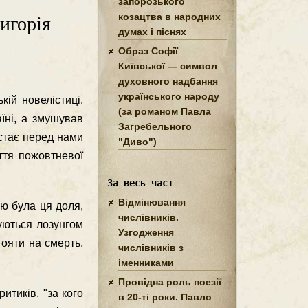
запорозького
козацтва в народних
игорія
думах і піснях
Образ Софії
Київської — символ
духовного надбання
українського народу
ій новелістиці.
(за романом Павла
їні, а змушував
Загребельного
остає перед нами
"Диво")
иття пожовтневої
За весь час:
Відмінювання
ою була ця доля,
числівників.
руються лозунгом
Узгодження
тояти на смерть,
числівників з
іменниками
Провідна роль поезії
итиків, "за кого
в 20-ті роки. Павло