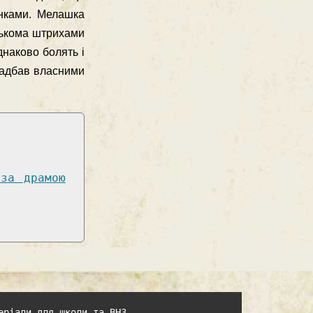
унками. Мелашка
лькома штри­хами
днаково болять і
 надбав власними
за драмою
еріали для школи та ВНЗ