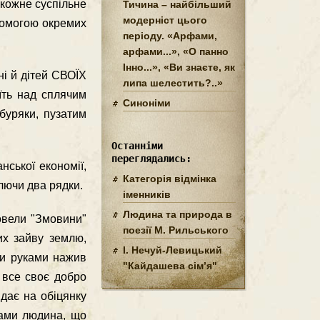
 кожне суспільне
Тичина – найбільший
модерніст цього
опомогою окремих
періоду. «Арфами,
арфами...», «О панно
Інно...», «Ви знаєте, як
ні й дітей СВОЇХ
липа шелестить?..»
їть над сплячим
Синоніми
 буряки, пузатим
Останніми
переглядались:
нської економії,
Категорія відмінка
лючи два рядки.
іменників
Людина та природа в
овели "Змовини"
поезії М. Рильського
их зайву землю,
І. Нечуй-Левицький
ми руками нажив
"Кайдашева сім’я"
б все своє добро
ідає на обіцянку
 нами людина, що