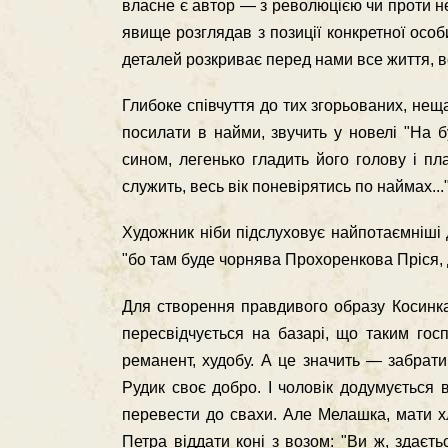
власне є автор — з революцією чи проти не
явище розглядав з позиції конкретної особ
деталей розкриває перед нами все життя, 
Глибоке співчуття до тих згорьованих, нещ
посилати в найми, звучить у новелі "На б
сином, легенько гладить його голову і пла
служить, весь вік поневірятись по наймах...
Художник ніби підслуховує найпотаємніші д
"бо там буде чорнява Прохоренкова Пріся, 
Для створення правдивого образу Косинка
пересвідчується на базарі, що таким госп
реманент, худобу. А це значить — забрат
Рудик своє добро. І чоловік доду­мується
перевести до свахи. Але Мелашка, мати хл
Петра віддати коні з возом: "Ви ж, здаєт