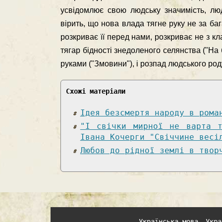
усвідомлює свою людську значимість, люд
вірить, що нова влада тягне руку не за ба
розкриває її перед нами, розкриває не з к
тягар бідності знедоленого селянства ("На 
руками ("Змовини"), і розпад людського роду
Схожі матеріали
Ідея безсмертя народу в рома
"І свічки мирної не варта 
Івана Кочерги "Свіччине весі
Любов до рідної землі в твор
Українська мова
Укра