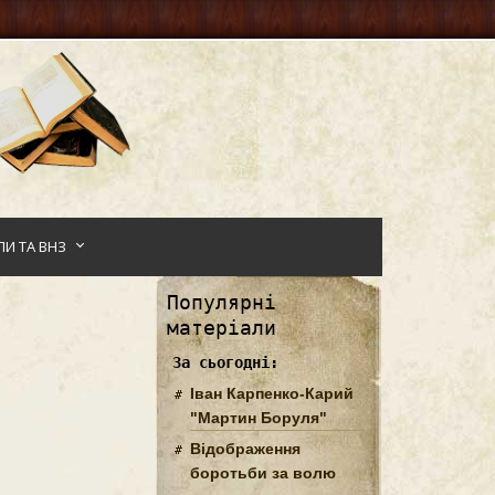
И ТА ВНЗ
Популярні
матеріали
За сьогодні:
Іван Карпенко-Карий
"Мартин Боруля"
Відображення
боротьби за волю