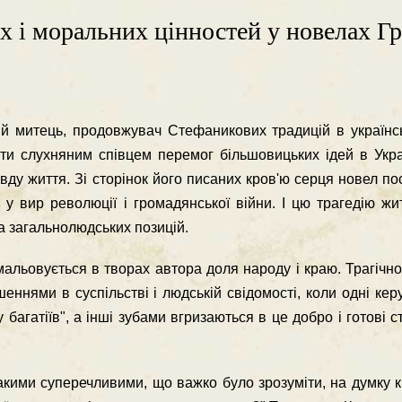
х і моральних цінностей у новелах Гр
й митець, продовжувач Стефаникових традицій в українськ
ти слухняним співцем перемог більшовицьких ідей в Укра
вду життя. Зі сторінок його писаних кров'ю серця новел п
о у вир революції і громадянської війни. І цю трагедію ж
 а загальнолюдських позицій.
альовується в творах автора доля народу і краю. Трагічн
еннями в суспільстві і людській свідомості, коли одні ке
багатіїв", а інші зубами вгризаються в це добро і готові с
кими суперечливими, що важко було зрозуміти, на думку кр