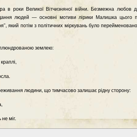
ра в роки Великої Вітчизняної війни. Безмежна любов д
ждання людей — основні мотиви лірики Малишка цього п
оя", який потім з політичних міркувань було перейменован
сплюндрованою землею:
 краплі,
осла.
еживання людини, що тим­часово залишає рідну сторону:
а,
 не міг.