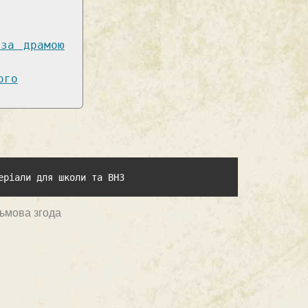
за драмою
ого
еріали для школи та ВНЗ
сьмова згода