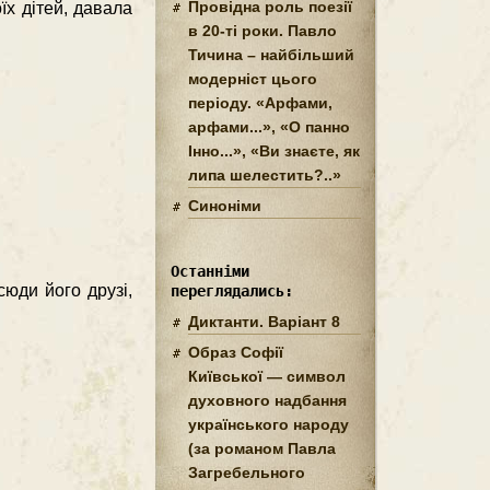
Провідна роль поезії
їх дітей, давала
в 20-ті роки. Павло
Тичина – найбільший
модерніст цього
періоду. «Арфами,
арфами...», «О панно
Інно...», «Ви знаєте, як
липа шелестить?..»
Синоніми
Останніми
сюди його друзі,
переглядались:
Диктанти. Варіант 8
Образ Софії
Київської — символ
духовного надбання
українського народу
(за романом Павла
Загребельного