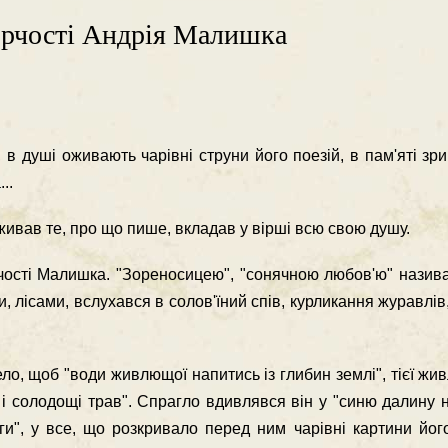
ворчості Андрія Малишка
, в душі оживають чарівні струни його поезій, в пам'яті зр
..
живав те, про що пише, вкла­дав у вірші всю свою душу.
рчості Малишка. "Зореносицею", "сонячною любов'ю" назив
, лісами, вслухався в солов'їний спів, курликання журавлів, 
о, щоб "води живлющої напитись із глибин землі", тієї жи
і, і солодощі трав". Спрагло вдив­лявся він у "синю далину 
ги", у все, що розкривало перед ним чарівні картини йог