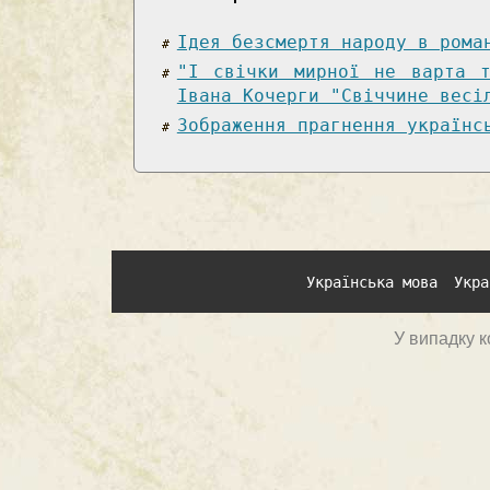
Ідея безсмертя народу в рома
"І свічки мирної не варта 
Івана Кочерги "Свіччине весі
Зображення прагнення українс
Українська мова
Укра
У випадку к