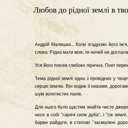
Любов до рідної землі в т
Андрій Малишко... Коли згадуємо його ім'я
слова: Рідна мати моя, ти ночей не доспала.
Уся його поезія глибоко лірична. Поет пере
Тема рідної землі одна з провідних у тво
серцю землю. Він ходив її нивами, дорогами
шум золотистих ланів.
Для нього було щастям знайти чисте джерел
несе в собі "гарячі сили дуба", і "сік земл
барви райдуги, в степові "засмалені доро