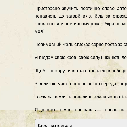
Пристрасно звучить поетичне слово авто
ненависть до загарбників, біль за стра
криваються у поетичному циклі "Україно м
моя".
Невимовний жаль стискає серце поета за 
Я віддам свою кров, свою силу і ніжність до
Щоб з пожару ти встала, тополею в небо р
З великою майстерністю автор передає пер
І лежала земля, в попелищі земля чорнотіл
Я дививсь і німів, і прощавсь — і прощатись
Схожі матеріали