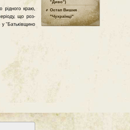
"Диво")
о рідного краю,
Остап Вишня
"Чухраїнці"
еріоду, що роз­
о у "Батьківщино