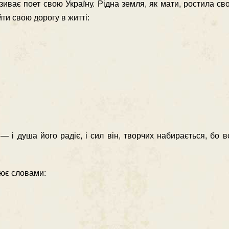
ває поет свою Україну. Рідна зем­ля, як мати, ростила сво
йти свою дорогу в житті:
і душа його радіє, і сил він, творчих набирається, бо в
лює словами: