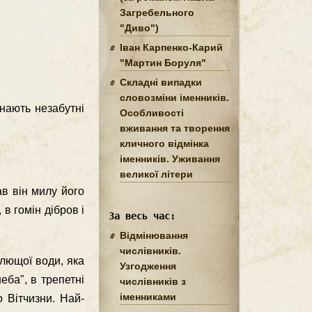
Загребельного
"Диво")
Іван Карпенко-Карий
"Мартин Боруля"
Складні випадки
словозміни іменників.
инають незабутні
Особливості
вживання та творення
кличного відмінка
іменників. Уживання
великої літери
ав він милу його
в гомін дібров і
За весь час:
Відмінювання
числівників.
влющої води, яка
Узгодження
неба", в трепетні
числівників з
іменниками
о Вітчизни. Най­