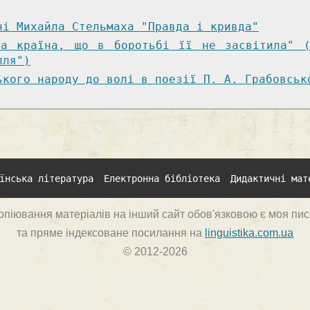
ні Михайла Стельмаха "Правда і кривда"
та країна, що в боротьбі її не засвітила" (
лля")
ького народу до волі в поезії П. А. Грабовськ
їнська література
Електронна бібліотека
Дидактичні мат
опіювання матеріалів на інший сайт обов'язковою є моя пи
та пряме індексоване посилання на
linguistika.com.ua
© 2012-2026