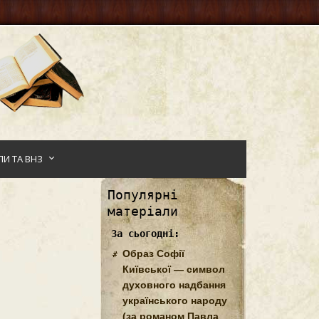
И ТА ВНЗ
Популярні
матеріали
За сьогодні:
Образ Софії
Київської — символ
духовного надбання
українського народу
(за романом Павла