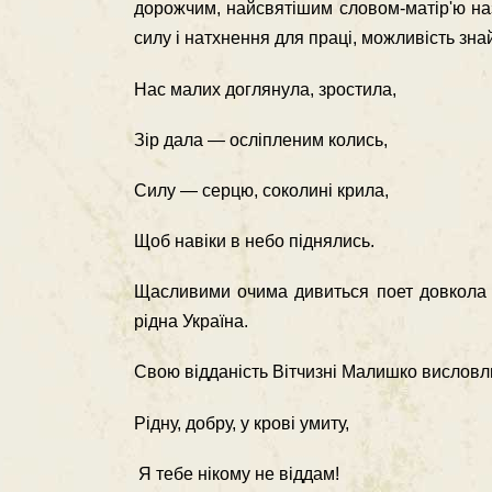
дорожчим, найсвятішим словом-матір'ю нази
силу і натхнення для праці, можливість зна
Нас малих доглянула, зростила,
Зір дала — осліпленим колись,
Силу — серцю, соколині крила,
Щоб навіки в небо піднялись.
Щасливими очима дивиться поет довкола — 
рідна Україна.
Свою відданість Вітчизні Малишко вислов
Рідну, добру, у крові умиту,
Я тебе нікому не віддам!