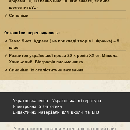
арфами...», «О панно Інно...», «Ви знаєте, як липа
шелестить?..»
Синоніми
Останніми переглядались:
Тема: Лист. Адреса ( на прикладі творів І. Франка) – 5
клас
Розвиток української прози 20-х років XX ст. Микола
Хвильовий. Біографія письменника
Синоніми, їх стиліститчне вживання
Українська мова
Українська література
Електронна бібліотека
Дидактичні матеріали для школи та ВНЗ
У випадку копіювання матеріалів на інший сайт