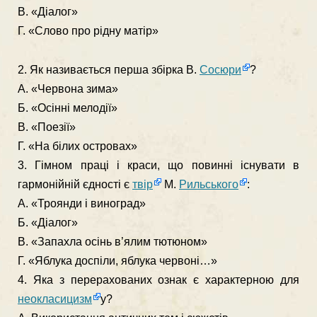
В. «Діалог»
Г. «Слово про рідну матір»
2. Як називається перша збірка В.
Сосюри
?
А. «Червона зима»
Б. «Осінні мелодії»
В. «Поезії»
Г. «На білих островах»
3. Гімном праці і краси, що повинні існувати в
гармонійній єдності є
твір
М.
Рильського
:
А. «Троянди і виноград»
Б. «Діалог»
В. «Запахла осінь в’ялим тютюном»
Г. «Яблука доспіли, яблука червоні…»
4. Яка з перерахованих ознак є характерною для
неокласицизм
у?