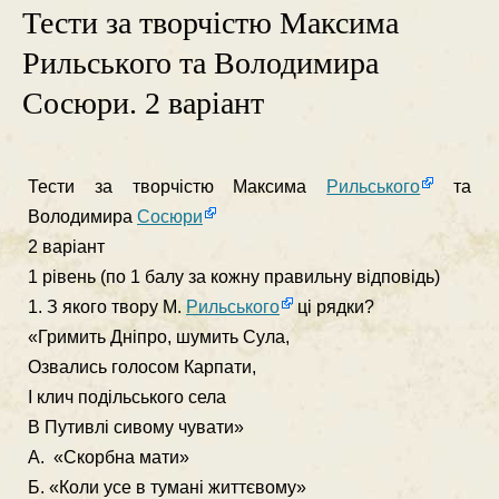
Тести за творчістю Максима
Рильського та Володимира
Сосюри. 2 варіант
Тести за творчістю Максима
Рильського
та
Володимира
Сосюри
2 варіант
1 рівень (по 1 балу за кожну правильну відповідь)
1. З якого твору М.
Рильського
ці рядки?
«Гримить Дніпро, шумить Сула,
Озвались голосом Карпати,
І клич подільського села
В Путивлі сивому чувати»
А. «Скорбна мати»
Б. «Коли усе в тумані життєвому»