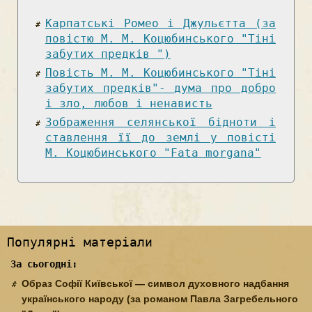
Карпатські Ромео і Джульєтта (за
повістю М. М. Коцюбинського "Тіні
забутих предків ")
Повість М. М. Коцюбинського "Тіні
забутих предків"- дума про добро
і зло, любов і ненависть
Зображення селянської бідноти і
ставлення її до землі у повісті
М. Коцюбинського "Fata morgana"
Популярні матеріали
За сьогодні:
Образ Софії Київської — символ духовного надбання
українського народу (за романом Павла Загребельного