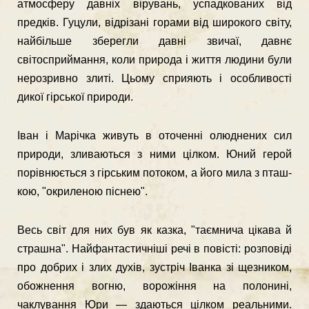
атмосферу давніх вірувань, успадкованих від
предків. Гуцули, відрізані горами від широ­кого світу,
найбільше зберегли давні звичаї, давнє
світосприймання, коли при­рода і життя людини були
нерозривно злиті. Цьому сприяють і особливості
дикої гірської природи.
Іван і Марічка живуть в оточенні олюднених сил
природи, зливаються з ними цілком. Юний герой
порівнюється з гірським потоком, а його мила з пташ­
кою, "окриленою піснею".
Весь світ для них був як казка, "таємнича цікава й
страшна". Найфантастичніші речі в повісті: розповіді
про добрих і злих духів, зустріч Іванка зі щезником,
обожнення вогню, ворожіння на полонині,
чаклування Юри — здаються цілком реальними.