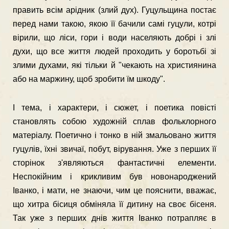
править всім арідник (злий дух). Гуцульщина постає
перед нами такою, якою її бачили самі гуцули, котрі
вірили, що ліси, гори і води населяють добрі і злі
духи, що все життя людей проходить у боротьбі зі
злими духами, які тільки й "чекають на християнина
або на маржину, щоб зробити їм шкоду".
І тема, і характери, і сюжет, і поетика повісті
становлять собою художній сплав фольклорного
матеріалу. Поетично і тонко в ній змальовано життя
гуцулів, їхні звичаї, побут, вірування. Уже з перших її
сторінок з'являються фантастичні елементи.
Неспокійним і крикливим був новонароджений
Іванко, і мати, не знаючи, чим це пояснити, вважає,
що хитра бісиця обміняла її дити­ну на своє бісеня.
Так уже з перших днів життя Іванко потрапляє в