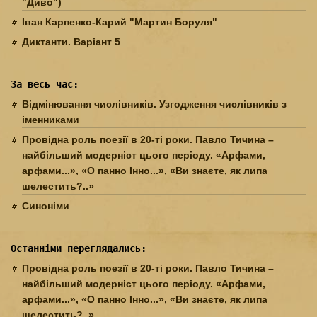
"Диво")
Іван Карпенко-Карий "Мартин Боруля"
Диктанти. Варіант 5
За весь час:
Відмінювання числівників. Узгодження числівників з
іменниками
Провідна роль поезії в 20-ті роки. Павло Тичина –
найбільший модерніст цього періоду. «Арфами,
арфами...», «О панно Інно...», «Ви знаєте, як липа
шелестить?..»
Синоніми
Останніми переглядались:
Провідна роль поезії в 20-ті роки. Павло Тичина –
найбільший модерніст цього періоду. «Арфами,
арфами...», «О панно Інно...», «Ви знаєте, як липа
шелестить?..»