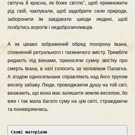
світуча й красна, як боже світло", щоб примножи­ти
рід свій, чаклували, щоб задобрити сили природи,
заборонити їм завдавати шкоди людині, щоб
позбутись ворогів і недоброзичливців.
А як цікаво зображений обряд похорону Івана,
сповнений ритуального і таємничого змісту. Трембіти
ридають під вікнами, приносячи сумну звістку про
смерть Івана, в хаті голосить за чоловіком Палагна.
А згодом односельча­ни справляють над його трупом
веселу забаву. Люди, проводжаючи душу на той світ,
вважають, що вона має залишити землю веселою, бо
вже і так мала багато суму на цім світі, страждаючи
та поневіряючись.
Схожі матеріали