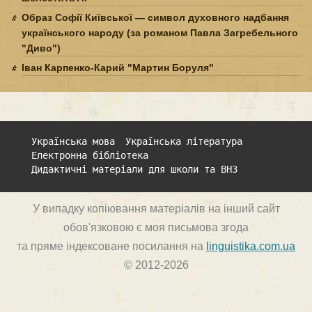
Образ Софії Київської — символ духовного надбання
українського народу (за романом Павла Загребельного
"Диво")
Іван Карпенко-Карий "Мартин Боруля"
Українська мова
Українська література
Електронна бібліотека
Дидактичні матеріали для школи та ВНЗ
У випадку копіювання матеріалів на інший сайт
обов'язковою є моя письмова згода
та пряме індексоване посилання на
linguistika.com.ua
© 2012-2026