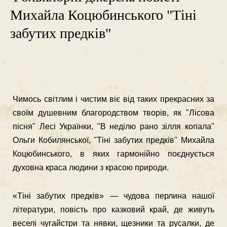
Михайла Коцюбинського "Тіні
забутих предків"
Чимось світлим і чистим віє від таких прекрасних за
своїм душевним благородством творів, як "Лісова
пісня" Лесі Українки, "В неділю рано зілля копала"
Ольги Кобилянської, "Тіні забутих предків" Михайла
Коцюбинського, в яких гармонійно поєднується
духовна краса людини з красою природи.
«Тіні забутих предків» — чудова перлина нашої
літератури, повість про казковий край, де живуть
веселі чугайстри та нявки, щезники та русалки, де