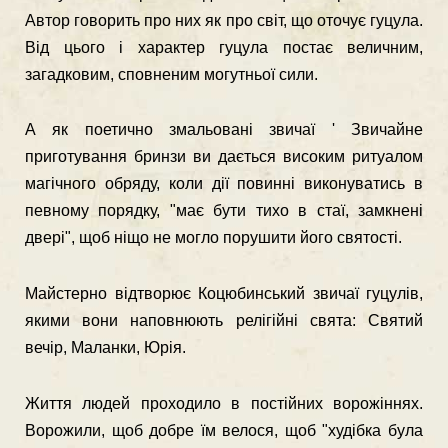
Автор говорить про них як про світ, що оточує гуцула.
Від цього і характер гуцула постає величним,
загадковим, спов­неним могутньої сили.
А як поетично змальовані звичаї ' Звичайне
приготування бринзи ви­ дається високим ритуалом
магічного обряду, коли дії повинні виконуватись в
певному порядку, "має бути тихо в стаї, замкнені
двері", щоб ніщо не могло порушити його святості.
Майстерно відтворює Коцюбинський звичаї гуцулів,
якими вони напов­нюють релігійні свята: Святий
вечір, Маланки, Юрія.
Життя людей проходило в постійних ворожіннях.
Ворожили, щоб добре їм велося, щоб "худібка була