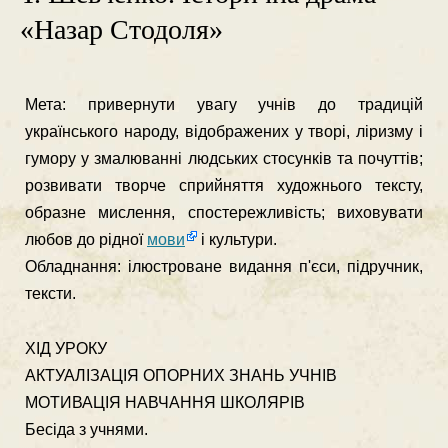
«Назар Стодоля»
Мета: привернути увагу учнів до традицій
українського народу, відображених у творі, ліризму і
гумору у змалюванні людських стосунків та почуттів;
роз­вивати творче сприйняття художнього тексту,
образне мислення, спостережливість; виховувати
любов до рідної
мови
і культури.
Обладнання: ілюстроване видання п'єси, підручник,
тексти.
ХІД УРОКУ
АКТУАЛІЗАЦІЯ ОПОРНИХ ЗНАНЬ УЧНІВ
МОТИВАЦІЯ НАВЧАННЯ ШКОЛЯРІВ
Бесіда з учнями.