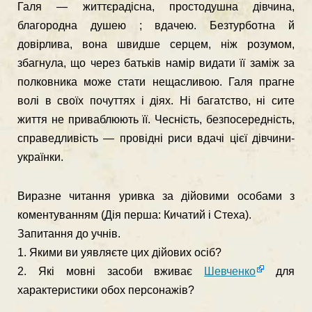
Галя — життєрадісна, простодушна дівчина,
благородна душею ; вдачею. Безтурботна й
довірлива, вона швидше серцем, ніж розу­мом,
збагнула, що через батьків намір видати її заміж за
полковника може стати нещасливою. Галя прагне
волі в своїх почуттях і діях. Ні багатство, ні сите
життя не приваблюють її. Чесність, безпосе­редність,
справедливість — провідні риси вдачі цієї дівчини-
українки.
Виразне читання уривка за дійовими особами з
коментуванням (Дія перша: Кичатий і Стеха).
Запитання до учнів.
1. Якими ви уявляєте цих дійових осіб?
2. Які мовні засоби вживає
Шевченко
для
характеристики обох персонажів?