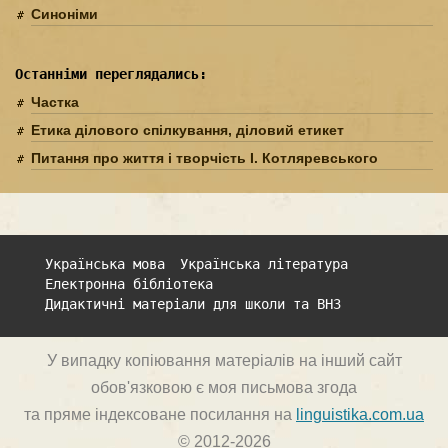
Синоніми
Останніми переглядались:
Частка
Етика ділового спілкування, діловий етикет
Питання про життя і творчість І. Котляревського
Українська мова
Українська література
Електронна бібліотека
Дидактичні матеріали для школи та ВНЗ
У випадку копіювання матеріалів на інший сайт
обов'язковою є моя письмова згода
та пряме індексоване посилання на
linguistika.com.ua
© 2012-2026