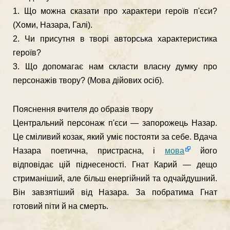
1. Що можна сказати про характери героїв п'єси?
(Хоми, Назара, Галі).
2. Чи присутня в творі авторська характеристика
героїв?
3. Що допомагає нам скласти власну думку про
персонажів тво­ру? (Мова дійових осіб).
Пояснення вчителя до образів твору
Центральний персонаж п'єси — запорожець Назар.
Це сміливий козак, який уміє постояти за себе. Вдача
Назара поетична, пристрасна, і
мова
його
відповідає цій піднесеності. Гнат Карий — дещо
стриманіший, але більш енергійний та одчайдушний.
Він завзятіший від Назара. За побратима Гнат
готовий піти й на смерть.