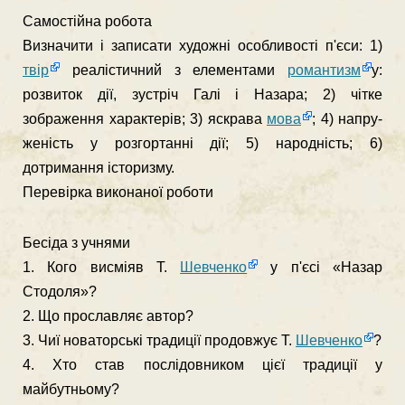
Самостійна робота
Визначити і записати художні особливості п'єси: 1)
твір
реалі­стичний з елементами
романтизм
у:
розвиток дії, зустріч Галі і На­зара; 2) чітке
зображення характерів; 3) яскрава
мова
; 4) напру­
женість у розгортанні дії; 5) народність; 6)
дотримання історизму.
Перевірка виконаної роботи
Бесіда з учнями
1. Кого висміяв Т.
Шевченко
у п'єсі «Назар
Стодоля»?
2. Що прославляє автор?
3. Чиї новаторські традиції продовжує Т.
Шевченко
?
4. Хто став послідовником цієї традиції у
майбутньому?