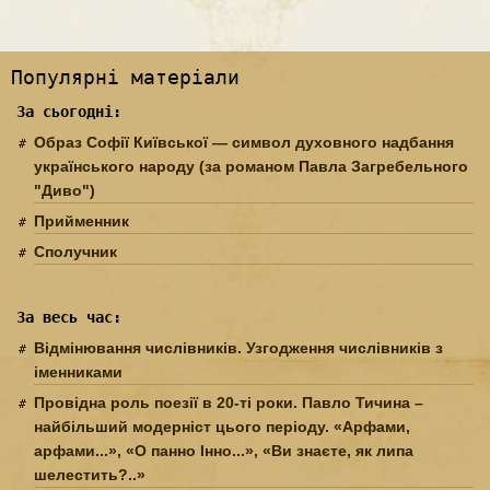
Популярні матеріали
За сьогодні:
Образ Софії Київської — символ духовного надбання
українського народу (за романом Павла Загребельного
"Диво")
Прийменник
Сполучник
За весь час:
Відмінювання числівників. Узгодження числівників з
іменниками
Провідна роль поезії в 20-ті роки. Павло Тичина –
найбільший модерніст цього періоду. «Арфами,
арфами...», «О панно Інно...», «Ви знаєте, як липа
шелестить?..»