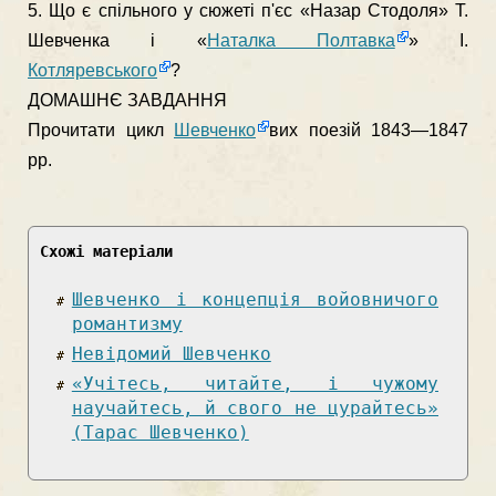
5. Що є спільного у сюжеті п'єс «Назар Стодоля» Т.
Шевченка і «
Наталка Полтавка
» І.
Котляревського
?
ДОМАШНЄ ЗАВДАННЯ
Прочита­ти цикл
Шевченко
вих поезій 1843—1847
рр.
Схожі матеріали
Шевченко і концепція войовничого
романтизму
Невідомий Шевченко
«Учітесь, читайте, і чужому
научайтесь, й свого не цурайтесь»
(Тарас Шевченко)