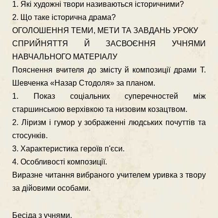
1. Які художні твори називаються історичними?
2. Що таке історична драма?
ОГОЛОШЕННЯ ТЕМИ, МЕТИ ТА ЗАВДАНЬ УРОКУ
СПРИЙНЯТТЯ Й ЗАСВОЄННЯ УЧНЯМИ
НАВЧАЛЬНОГО МАТЕРІАЛУ
Пояснення вчителя до змісту й композиції драми Т.
Шевченка «Назар Стодоля» за планом.
1. Показ соціальних суперечностей між
старшинською верхівкою та низовим козацтвом.
2. Ліризм і гумор у зображенні людських почуттів та
стосунків.
3. Характеристика героїв п'єси.
4. Особливості композиції.
Виразне читання вибраного учителем уривка з твору
за дійовими особами.
Бесіда з учнями.