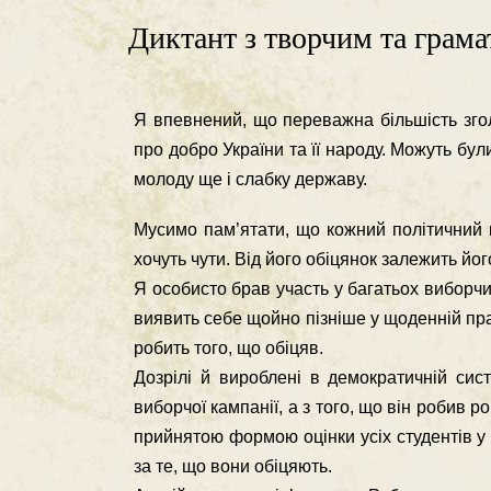
Диктант з творчим та грам
Я впевнений, що переважна більшість зго
про добро України та її народу. Можуть бу
молоду ще і слабку державу.
Мусимо пам’ятати, що кожний політичний 
хочуть чути. Від його обіцянок залежить його
Я особисто брав участь у багатьох виборчи
виявить себе щойно пізніше у щоденній пра
робить того, що обіцяв.
Дозрілі й вироблені в демократичній сис
виборчої кампанії, а з того, що він робив р
прийнятою формою оцінки усіх студентів у 
за те, що вони обіцяють.