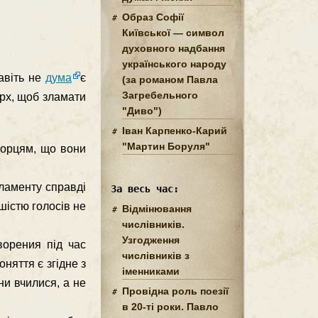
Образ Софії
Київської — символ
духовного надбання
українського народу
авіть не
дума
є
(за романом Павла
Загребельного
ерх, щоб зламати
"Диво")
Іван Карпенко-Карий
"Мартин Боруля"
борцям, що вони
рламенту справді
За весь час:
шістю голосів не
Відмінювання
числівників.
Узгодження
ворения під час
числівників з
оняття є згідне з
іменниками
ни вчилися, а не
Провідна роль поезії
в 20-ті роки. Павло