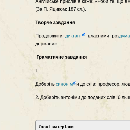
Англійське прислів’я каже: «Роби те, що вм
(За П. Яциком; 187 сл.).
Творче завдання
Продовжити
диктант
власними роз
дум
держави».
Граматичне завдання
1.
Доберіть
синонім
и до слів: професор, люд
2. Доберіть антоніми до поданих слів: біль
Схожі матеріали