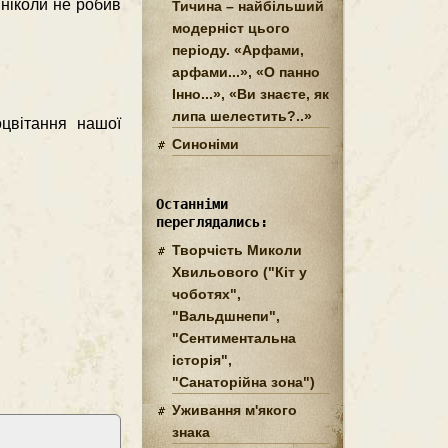
 ніколи не робив
Тичина – найбільший
модерніст цього
періоду. «Арфами,
арфами...», «О панно
Інно...», «Ви знаєте, як
липа шелестить?..»
цвітання нашої
Синоніми
Останніми
переглядались:
Творчість Миколи
Хвильового ("Кіт у
чоботях",
"Вальдшнепи",
"Сентиментальна
історія",
"Санаторійна зона")
Уживання м'якого
знака