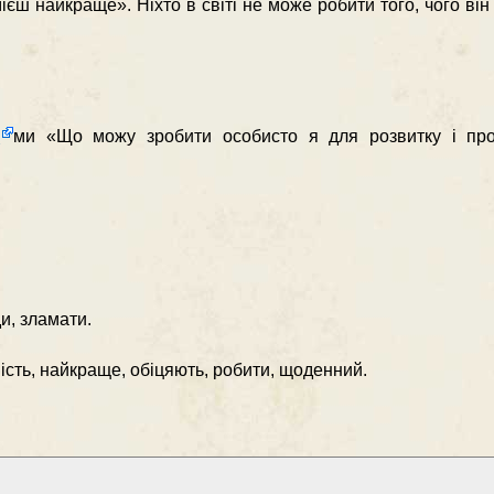
ієш найкраще». Ніхто в світі не може робити того, чого він
а
ми «Що можу зробити особисто я для розвитку і про
и, зламати.
шість, найкраще, обіцяють, робити, щоденний.