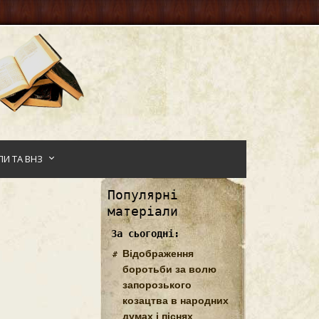
И ТА ВНЗ
Популярні
матеріали
За сьогодні:
Відображення
боротьби за волю
запорозького
козацтва в народних
думах і піснях