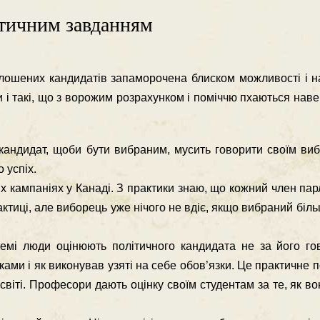
атичним завданням
лошених кандидатів запаморочена блиском можливості і н
ли і такі, що з ворожим розрахунком і поміччю пхаються нав
кандидат, щоби бути вибраним, мусить говорити своїм ви
 успіх.
х кампаніях у Канаді. З практики знаю, що кожний член па
ктиці, але виборець уже нічого не вдіє, якщо вибраний біль
темі люди оцінюють політичного кандидата не за його го
оками і як виконував узяті на себе обов’язки. Це практичне п
світі. Професори дають оцінку своїм студентам за те, як во