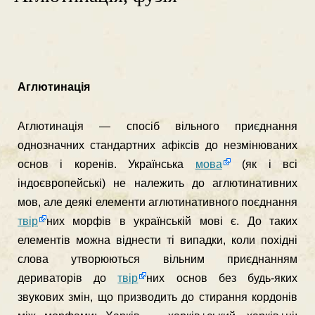
Аглютинація
Аглютинація — спосіб вільного приєднання
однознач­них стандартних афіксів до незмінюваних
основ і коренів. Українська
мова
(як і всі
індоєвропейські) не належить до аглютинативних
мов, але деякі елементи аглютинативного поєднання
твір
них морфів в українській мові є. До таких
елементів можна від­нести ті випадки, коли похідні
слова утворюються вільним приєднанням
дериваторів до
твір
них основ без будь-яких
звукових змін, що призводить до стирання кордонів