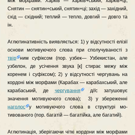
між морфами: Харків — харків+ський, харків+ці;
Снятин — снятин+ський, снятин+ці; захід — західний,
схід — східний; теплий — тепло, довгий — довго та
ін.
Аглютинативність виявляється: 1) у відсутності елізії
основи мотивуючого слова при сполучуваності з
твір
ним суфіксом (пор. узбек— Узбекистан, але
узбелон, де усічення звука [к] стирає межу між
коренем і суфіксом); 2) у відсутності чергувань на
кордоні між морфами (Карабах — карабахський, але
карабаський, де
чергування
д//с затушовує
значення мотивуючого слова); 3) у збереженні
наголос
у мотивуючого слова в структурі мо­
тивованого (пор. багатій — багатійка, але багатий).
Аглютинація, зберігаючи чіткі кордони між морфами