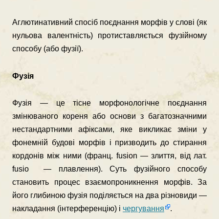
Аглютинативний спосіб поєднання морфів у слові (як
нульова валентність) протиставляється фузійному
способу (або фузії).
Фузія
Фузія — це тісне морфонологічне поєднання
змінювано­го кореня або основи з багатозначними
нестандартними афіксами, яке викликає зміни у
фонемній будові морфів і призводить до стирання
кордонів між ними (франц. fusion — злиття, від лат.
fusio — плавлення). Суть фузійного способу
становить процес взаємопроникнення морфів. За
його глибиною фузія поділяється на два різновиди —
накладання (інтерференцію) і
чергування
.