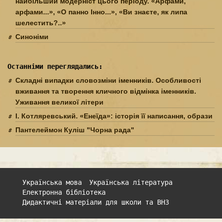
найбільший модерніст цього періоду. «Арфами,
арфами...», «О панно Інно...», «Ви знаєте, як липа
шелестить?..»
Синоніми
Останніми переглядались:
Складні випадки словозміни іменників. Особливості
вживання та творення кличного відмінка іменників.
Уживання великої літери
І. Котляревський. «Енеїда»: історія її написання, образи
Пантелеймон Куліш "Чорна рада"
Українська мова
Українська література
Електронна бібліотека
Дидактичні матеріали для школи та ВНЗ