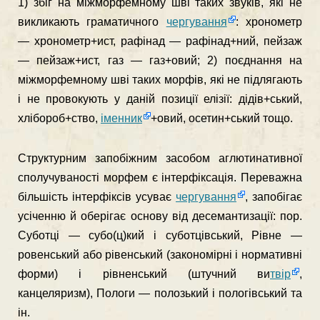
1) збіг на міжморфемному шві таких звуків, які не
викликають граматичного
чергування
: хронометр
— хронометр+ист, рафінад — рафінад+ний, пейзаж
— пейзаж+ист, газ — газ+овий; 2) поєднання на
міжморфемному шві таких морфів, які не підлягають
і не провокують у даній позиції елізії: дідів+ський,
хлібороб+ство,
іменник
+овий, осетин+ський тощо.
Структурним запобіжним засобом аглютинативної
спо­лучуваності морфем є інтерфіксація. Переважна
більшість інтерфіксів усуває
чергування
, запобігає
усіченню й обері­гає основу від десемантизації: пор.
Суботці — субо(ц)кий і суботцівський, Рівне —
ровенський або рівенський (зако­номірні і нормативні
форми) і рівненський (штучний ви
твір
,
канцеляризм), Пологи — полозький і пологівський та
ін.