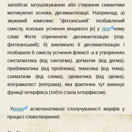
запобігає затушовуванню або стиранню семантики
моти­вуючої основи, десемантизації. Наприклад: а)
звуковий ком­плекс "фіхтанський" позбавлений
смислу, оскільки усічен­ня кінцевого [е] у
твір
ному
слові Фіхте спричинило десемантизацію (пор.
фіхтеанський); б) викликало б десемантизацію і
позбавило б смислу усічення флексії -а в утвореннях
синтагматика (від синтагма), догматик (від догма),
пробле­матика (від проблема), тематика (від тема),
схематизм (від схема), ідіоматика (від ідіома),
епіграматист (епіграма), яка фактично тут виконує
функції інтерфікса (тобто стала інтер­фіксом).
У
мови
аглютинативної сполучуваності морфів у
процесі словотворення: