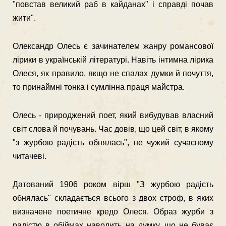
"повстав великий раб в кайданах" і справді по­чав
жити".
Олександр Олесь є зачинателем жанру романсової
лірики в українській літературі. Навіть інтимна лірика
Олеся, як правило, якщо не спа­лах думки й почуття,
то принаймні тонка і сумлінна праця майстра.
Олесь - природжений поет, який вибудував власний
світ слова й почувань. Час довів, що цей світ, в якому
"з журбою радість обня­лась", не чужий сучасному
читачеві.
Датований 1906 роком вірш "З журбою радість
обнялась" скла­дається всього з двох строф, в яких
визначене поетичне кредо Оле­ся. Образ журби з
радістю в обіймах наводить на думку, що не буває