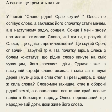
А сльози ще тремтять на них.
У поезії "Слово рідне! Орле скутий!.." Олесь не
оспівує слово, а закликає його спочатку стати мечем,
а в наступному рядку, сон­цем. Сонце і меч - знову
протилежні символи. Слово, як і життя, в розумінні
Олеся, - це єдність протилежностей. Це скутий Орел,
співочий і забутий грім. На початку вірша Олесь з
болем констатує, що рідне слово кинуте на сміх
чужинцям, його зреклися діти. Одна­че вже в
наступній строфі слово оживає і сміється в шумі
дерев і музиці зір, в співі степів і реві Дніпра. В чому
ж сила слова? Слово-меч захищає, стає в обороні
рідної землі, а слово-сонце, освітивши край, вселяє
надію в безсмертя народу. Олесь переконаний, що
на­род живий доти, доки живе його слово.