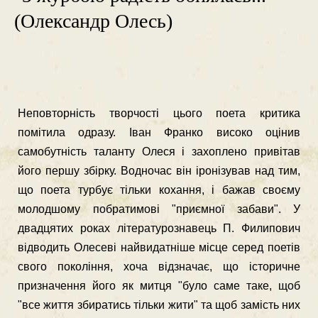
(Олександр Олесь)
Неповторність творчості цього поета критика
помітила одразу. Іван Франко високо оцінив
самобутність таланту Олеся і захоплено привітав
його першу збірку. Водночас він іронізував над тим,
що поета турбує тільки кохання, і бажав своєму
молодшому побрати­мові "приємної забави". У
двадцятих роках літературознавець П. Филипович
відводить Олесеві найвидатніше місце серед поетів
свого покоління, хоча відзначає, що історичне
призначення його як митця "було саме таке, щоб
"все життя збиратись тільки жити" та щоб замість них