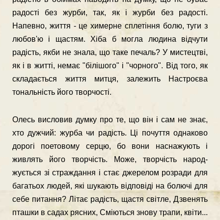
радості без журби, так, як і журби без радості.
Напевно, життя - це химерне сплетіння болю, туги з
любов'ю і щастям. Хіба б могла людина відчути
радість, якби не знала, що таке печаль? У мистецтві,
як і в житті, немає "білішого" і "чорного". Від того, як
складається життя митця, залежить Настроєва
тональність його творчості.
Олесь висловив думку про те, що він і сам не знає,
хто дужчий: журба чи радість. Ці почуття однаково
дорогі поетовому серцю, бо вони наснажують і
живлять його творчість. Може, творчість народ­
жується зі страждання і стає джерелом розради для
багатьох людей, які шукають відповіді на болючі для
себе питання? Літає радість, щастя світле, Дзвенять
пташки в садах рясних, Сміються знову трапи, квіти...