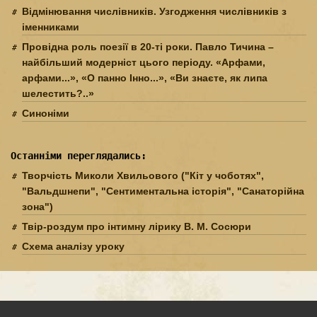
Відмінювання числівників. Узгодження числівників з
іменниками
Провідна роль поезії в 20-ті роки. Павло Тичина –
найбільший модерніст цього періоду. «Арфами,
арфами...», «О панно Інно...», «Ви знаєте, як липа
шелестить?..»
Синоніми
Останніми переглядались:
Творчість Миколи Хвильового ("Кіт у чоботях",
"Вальдшнепи", "Сентиментальна історія", "Санаторійна
зона")
Твір-роздум про інтимну лірику В. М. Сосюри
Схема аналізу уроку