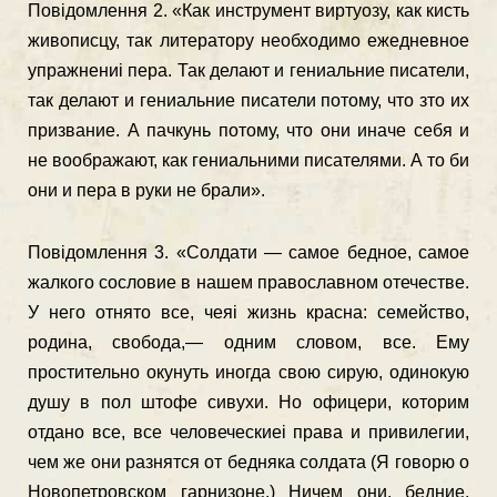
Повідомлення 2. «Как инструмент виртуозу, как кисть
живописцу, так литератору необходимо ежедневное
упражнениі пера. Так делают и гениальние писатели,
так делают и гениальние писатели потому, что зто их
призвание. А пачкунь потому, что они иначе себя и
не воображают, как гениальними писателями. А то би
они и пера в руки не брали».
Повідомлення 3. «Солдати — самое бедное, самое
жалкого сословие в нашем православном отечестве.
У него отнято все, чеяі жизнь красна: семейство,
родина, свобода,— одним словом, все. Ему
простительно окунуть иногда свою сирую, одинокую
душу в пол штофе сивухи. Но офицери, которим
отдано все, все человеческиеі права и привилегии,
чем же они разнятся от бедняка солдата (Я говорю о
Новопетровском гарнизоне.) Ничем они, бедние,