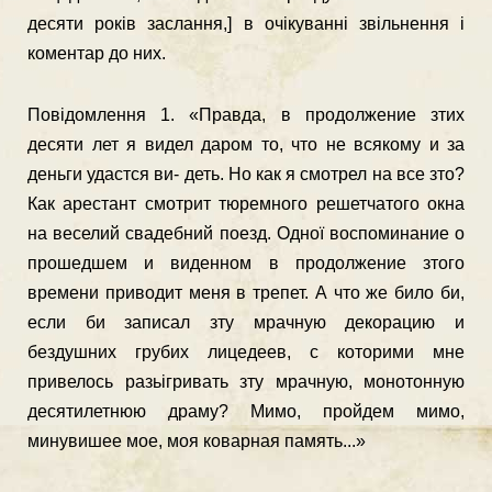
десяти років заслання,] в очікуванні звільнення і
коментар до них.
Повідомлення 1. «Правда, в продолжение зтих
десяти лет я видел даром то, что не всякому и за
деньги удастся ви- деть. Но как я смотрел на все зто?
Как арестант смотрит тюремного решетчатого окна
на веселий свадебний поезд. Одної воспоминание о
прошедшем и виденном в продолжение зтого
времени приводит меня в трепет. А что же било би,
если би записал зту мрачную декорацию и
бездушних грубих лицедеев, с которими мне
привелось разьігривать зту мрачную, монотон­ную
десятилетнюю драму? Мимо, пройдем мимо,
минувишее мое, моя коварная память...»