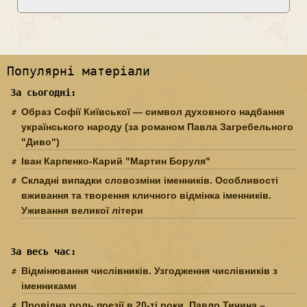
Популярні матеріали
За сьогодні:
Образ Софії Київської — символ духовного надбання
українського народу (за романом Павла Загребельного
"Диво")
Іван Карпенко-Карий "Мартин Боруля"
Складні випадки словозміни іменників. Особливості
вживання та творення кличного відмінка іменників.
Уживання великої літери
За весь час:
Відмінювання числівників. Узгодження числівників з
іменниками
Провідна роль поезії в 20-ті роки. Павло Тичина –