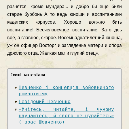
разнятся, кроме мундира... и добро би еще били
старие бурбонь А то ведь юноши и воспитанники
кадетских корпусов. Хорошо должно бить
воспитание! Бесчеловечное воспитание. Зато деь
вое, а главное, скорое. Восемнадцатилетний юноша,
уж он офицер Восторг и загляденье матери и опора
дряхлого отца. Жалкая маг и глупий отец».
Схожі матеріали
Шевченко і концепція войовничого
романтизму
Невідомий Шевченко
«Учітесь, читайте, і чужому
научайтесь, й свого не цурайтесь»
(Тарас Шевченко)