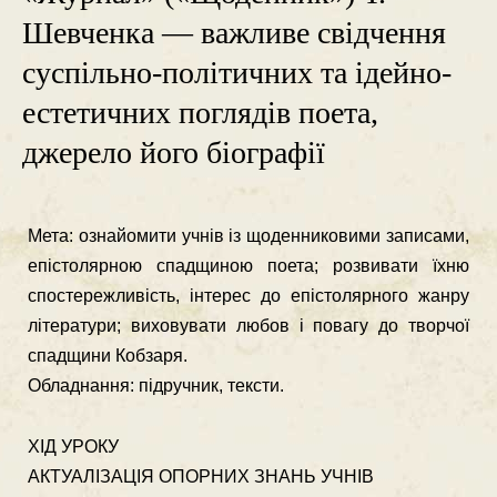
Шевченка — важливе свідчення
су­спільно-політичних та ідейно-
естетичних поглядів поета,
джерело його біографії
Мета: ознайомити учнів із щоденниковими записами,
епі­столярною спадщиною поета; розвивати їхню
спосте­режливість, інтерес до епістолярного жанру
літера­тури; виховувати любов і повагу до творчої
спадщи­ни Кобзаря.
Обладнання: підручник, тексти.
ХІД УРОКУ
АКТУАЛІЗАЦІЯ ОПОРНИХ ЗНАНЬ УЧНІВ