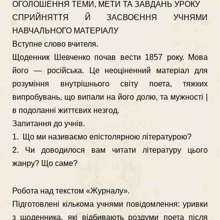
ОГОЛОШЕННЯ ТЕМИ, МЕТИ ТА ЗАВДАНЬ УРОКУ
СПРИЙНЯТТЯ Й ЗАСВОЄННЯ УЧНЯМИ
НАВЧАЛЬНОГО МАТЕРІАЛУ
Вступне слово вчителя.
Щоденник Шевченко почав вести 1857 року. Мова
його — ро­сійська. Це неоціненний матеріал для
розуміння внутрішнього світу поета, тяжких
випробувань, що випали на його долю, та мужності |
в подоланні життєвих незгод.
Запитання до учнів.
1. Що ми називаємо епістолярною літературою?
2. Чи доводилося вам читати літературу цього
жанру? Що саме?
Робота над текстом «Журналу».
Підготовлені кількома учнями повідомлення: уривки
з щоденника, які відбивають роздуми поета після