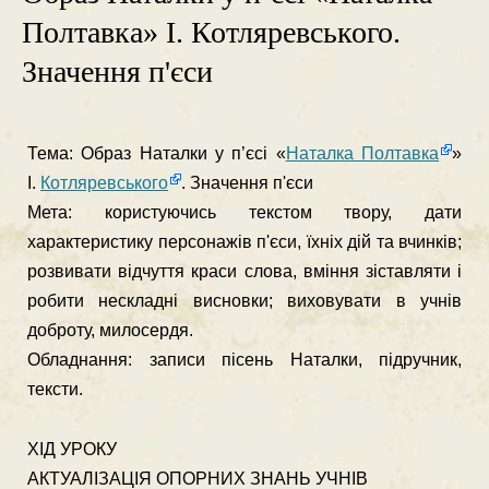
Полтавка» І. Котляревського.
Значення п'єси
Тема: Образ Наталки у п’єсі «
Наталка Полтавка
»
І.
Котляревського
. Значення п'єси
Мета: користуючись текстом твору, дати
характеристику пер­сонажів п'єси, їхніх дій та вчинків;
розвивати відчут­тя краси слова, вміння зіставляти і
робити нескладні висновки; виховувати в учнів
доброту, милосердя.
Обладнання: записи пісень Наталки, підручник,
тексти.
ХІД УРОКУ
АКТУАЛІЗАЦІЯ ОПОРНИХ ЗНАНЬ УЧНІВ