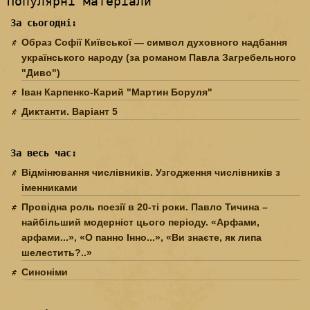
Популярні матеріали
За сьогодні:
Образ Софії Київської — символ духовного надбання
українського народу (за романом Павла Загребельного
"Диво")
Іван Карпенко-Карий "Мартин Боруля"
Диктанти. Варіант 5
За весь час:
Відмінювання числівників. Узгодження числівників з
іменниками
Провідна роль поезії в 20-ті роки. Павло Тичина –
найбільший модерніст цього періоду. «Арфами,
арфами...», «О панно Інно...», «Ви знаєте, як липа
шелестить?..»
Синоніми