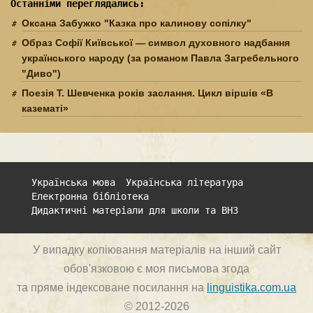
Останніми переглядались:
Оксана Забужко "Казка про калинову сопілку"
Образ Софії Київської — символ духовного надбання
українського народу (за романом Павла Загребельного
"Диво")
Поезія Т. Шевченка років заслання. Цикл віршів «В
казематі»
Українська мова
Українська література
Електронна бібліотека
Дидактичні матеріали для школи та ВНЗ
У випадку копіювання матеріалів на інший сайт
обов'язковою є моя письмова згода
та пряме індексоване посилання на
linguistika.com.ua
© 2012-2026