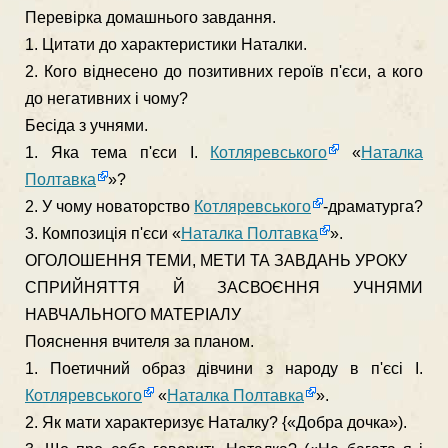
Перевірка домашнього завдання.
1. Цитати до характеристики Наталки.
2. Кого віднесено до позитивних героїв п'єси, а кого
до негатив­них і чому?
Бесіда з учнями.
1. Яка тема п'єси І.
Котляревського
«
Наталка
Полтавка
»?
2. У чому новаторство
Котляревського
-драматурга?
3. Композиція п'єси «
Наталка Полтавка
».
ОГОЛОШЕННЯ ТЕМИ, МЕТИ ТА ЗАВДАНЬ УРОКУ
СПРИЙНЯТТЯ Й ЗАСВОЄННЯ УЧНЯМИ
НАВЧАЛЬНОГО МАТЕРІАЛУ
Пояснення вчителя за планом.
1. Поетичний образ дівчини з народу в п'єсі І.
Котляревського
«
Наталка Полтавка
».
2. Як мати характеризує Наталку? {«Добра дочка»).