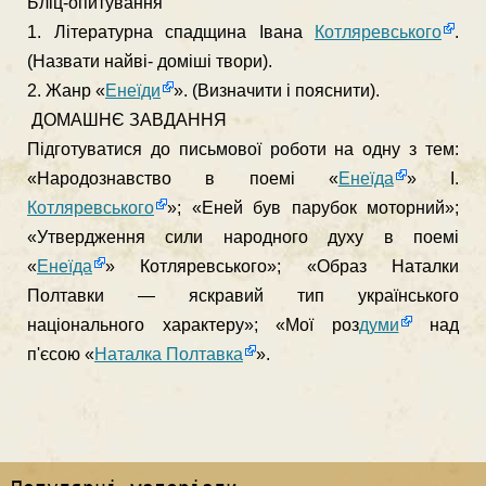
Бліц-опитування
1. Літературна спадщина Івана
Котляревського
.
(Назвати найві- доміші твори).
2. Жанр «
Енеїди
». (Визначити і пояснити).
ДОМАШНЄ ЗАВДАННЯ
Підготуватися до письмової роботи на одну з тем:
«Народознав­ство в поемі «
Енеїда
» І.
Котляревського
»; «Еней був парубок мо­торний»;
«Утвердження сили народного духу в поемі
«
Енеїда
» Кот­ляревського»; «Образ Наталки
Полтавки — яскравий тип українсь­кого
національного характеру»; «Мої роз
думи
над
п'єсою «
Наталка Полтавка
».