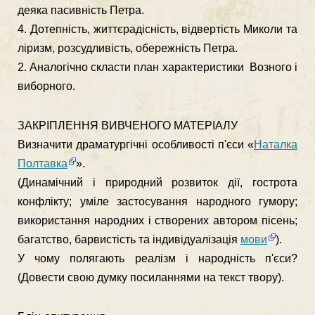
деяка па­сивність Петра.
4. Дотепність, життєрадісність, відвертість Миколи та
ліризм, розсудливість, обережність Петра.
2. Аналогічно скласти план характеристики Возного і
виборного.
ЗАКРІПЛЕННЯ ВИВЧЕНОГО МАТЕРІАЛУ
Визначити драматургічні особливості п'єси «
Наталка
Полтавка
».
(Динамічний і природний розвиток дії, гострота
конфлікту; уміле застосування народного гумору;
використання народних і створених автором пісень;
багатство, барвистість та індивідуа­лізація
мови
).
У чому полягають реалізм і народність п'єси?
(Довести свою дум­ку посиланнями на текст твору).