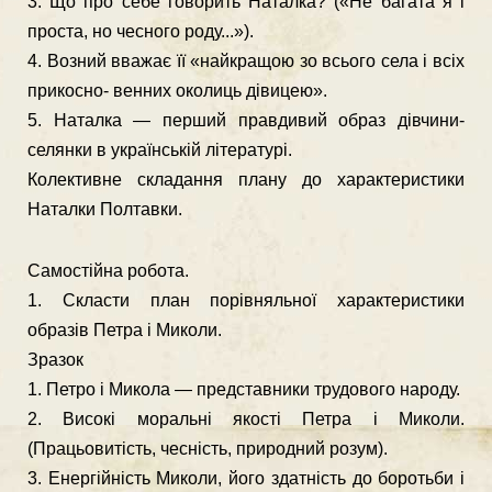
3. Що про себе говорить Наталка? («Не багата я і
проста, но чесного роду...»).
4. Возний вважає її «найкращою зо всього села і всіх
прикосно- венних околиць дівицею».
5. Наталка — перший правдивий образ дівчини-
селянки в ук­раїнській літературі.
Колективне складання плану до характеристики
Наталки Полтавки.
Самостійна робота.
1. Скласти план порівняльної характеристики
образів Петра і Миколи.
Зразок
1. Петро і Микола — представники трудового народу.
2. Високі моральні якості Петра і Миколи.
(Працьовитість, чесність, природний розум).
3. Енергійність Миколи, його здатність до боротьби і