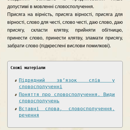
допустимі в мовленні словос­получення.
Присяга на вірність, присяга вірності, присяга для
вірності, слово для честі, слово честі, даю слово, даю
присягу, скласти клятву, прийняти обітницю,
принести слово, принести клятву, зламати присягу,
забрати слово (підкреслені вислови помилкові).
Схожі матеріали
Підрядний зв’язок слів у
словосполученні
Поняття про словосполучення. Види
словосполучень
Вставні слова, словосполучення,
речення