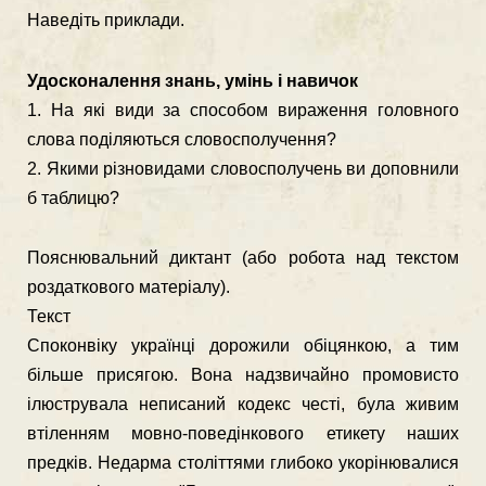
Наведіть приклади.
Удосконалення знань, умінь і навичок
1. На які види за способом вираження головного
слова поділяються сло­восполучення?
2. Якими різновидами словосполучень ви доповнили
б таблицю?
Пояснювальний диктант (або робота над текстом
роздаткового матеріалу).
Текст
Споконвіку українці дорожили обіцянкою, а тим
більше присягою. Вона надзвичайно промовисто
ілюструвала неписаний кодекс честі, була живим
втіленням мовно-поведінкового етикету наших
предків. Недарма століттями глибоко укорінювалися