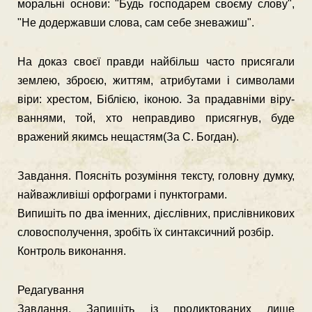
моральні основи: "Будь господарем своєму слову",
"Не додержавши слова, сам себе зневажиш".
На доказ своєї правди найбільш часто присягали
землею, зброєю, життям, атрибутами і символами
віри: хрестом, Біблією, іконою. За прадавніми віру­
ваннями, той, хто неправдиво присягнув, буде
вражений якимсь нещастям(За С. Богдан).
Завдання. Поясніть розуміння тексту, головну думку,
найважливіші ор­фограми і пунктограми.
Випишіть по два іменних, дієслівних, прислівникових
словосполучення, зробіть їх синтаксичний розбір.
Контроль виконання.
Редагування
Завдання. Запишіть із продиктованих лише