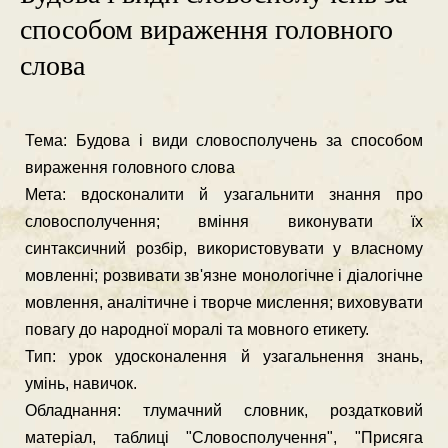
способом вираження головного
слова
Тема: Будова і види словосполучень за способом
вираження головного слова
Мета: вдосконалити й узагальнити знання про
словосполучення; вміння ви­конувати їх
синтаксичний розбір, використовувати у власному
мов­ленні; розвивати зв'язне монологічне і діалогічне
мовлення, аналітичне і творче мислення; виховувати
повагу до народної моралі та мовного етикету.
Тип: урок удосконалення й узагальнення знань,
умінь, навичок.
Обладнання: тлумачний словник, роздатковий
матеріал, таблиці "Словоспо­лучення", "Присяга