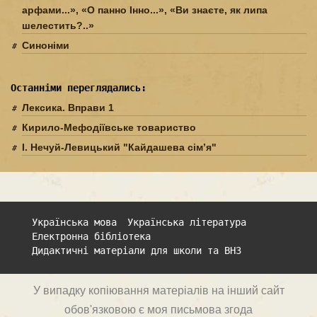
арфами...», «О панно Інно...», «Ви знаєте, як липа
шелестить?..»
Синоніми
Останніми переглядались:
Лексика. Вправи 1
Кирило-Мефодіївське товариство
І. Нечуй-Левицький "Кайдашева сім’я"
Українська мова
Українська література
Електронна бібліотека
Дидактичні матеріали для школи та ВНЗ
У випадку копіювання матеріалів на інший сайт
обов'язковою є моя письмова згода