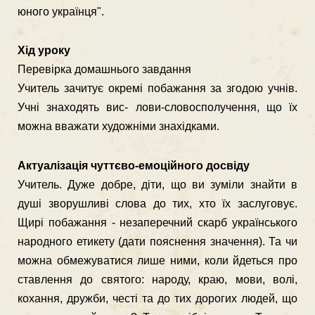
юного українця".
Хід уроку
Перевірка домашнього завдання
Учитель зачитує окремі побажання за згодою учнів.
Учні знаходять вис- лови-словосполучення, що їх
можна вважати художніми знахідками.
Актуалізація чуттєво-емоційного досвіду
Учитель. Дуже добре, діти, що ви зуміли знайти в
душі зворушливі слова до тих, хто їх заслуговує.
Щирі побажання - незаперечний скарб українсько­го
народного етикету (дати пояснення значення). Та чи
можна обмежуватися лише ними, коли йдеться про
ставлення до святого: народу, краю, мови, волі,
кохання, дружби, честі та до тих дорогих людей, що