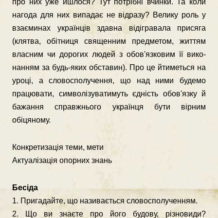
про них уже йшлося? Тут потрібні вчинки. Та коли
нагода для них випадає не відразу? Велику роль у
взаєминах українців здавна відігравала присяга
(клятва, обітниця священ­ним предметом, життям
власним чи дорогих людей з обов'язковим її вико­
нанням за будь-яких обставин). Про це йтиметься на
уроці, а словосполучен­ня, що над ними будемо
працювати, символізуватимуть єдність обов'язку й
бажання справжнього українця бути вірним
обіцяному.
Конкретизація теми, мети
Актуалізація опорних знань
Бесіда
1. Пригадайте, що називається словосполученням.
2. Що ви знаєте про його будову, різновиди?