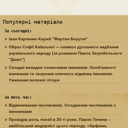
Популярні матеріали
За сьогодні:
Іван Карпенко-Карий "Мартин Боруля"
Образ Софії Київської — символ духовного надбання
українського народу (за романом Павла Загребельного
"Диво")
Складні випадки словозміни іменників. Особливості
вживання та творення кличного відмінка іменників.
Уживання великої літери
За весь час:
Відмінювання числівників. Узгодження числівників з
іменниками
Провідна роль поезії в 20-ті роки. Павло Тичина –
найбільший модерніст цього періоду. «Арфами,