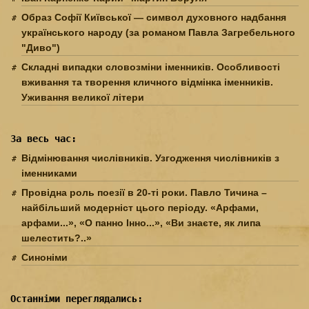
Образ Софії Київської — символ духовного надбання
українського народу (за романом Павла Загребельного
"Диво")
Складні випадки словозміни іменників. Особливості
вживання та творення кличного відмінка іменників.
Уживання великої літери
За весь час:
Відмінювання числівників. Узгодження числівників з
іменниками
Провідна роль поезії в 20-ті роки. Павло Тичина –
найбільший модерніст цього періоду. «Арфами,
арфами...», «О панно Інно...», «Ви знаєте, як липа
шелестить?..»
Синоніми
Останніми переглядались: