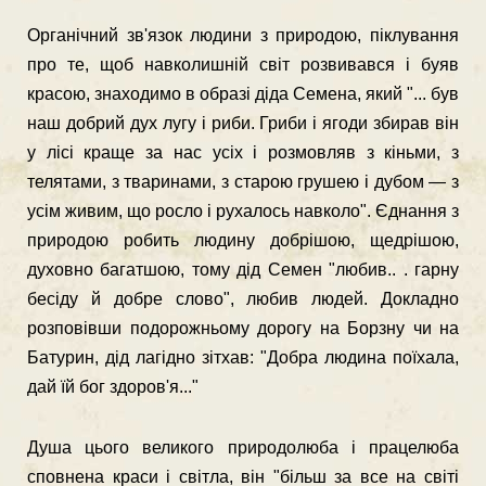
Органічний зв'язок людини з природою, піклування
про те, щоб навколишній світ розвивався і буяв
красою, знаходимо в образі діда Семена, який "... був
наш добрий дух лугу і риби. Гриби і ягоди збирав він
у лісі краще за нас усіх і розмовляв з кіньми, з
телятами, з тваринами, з старою грушею і дубом — з
усім живим, що росло і рухалось навколо". Єднання з
природою робить людину добрішою, щедрішою,
духовно багатшою, тому дід Семен "лю­бив.. . гарну
бесіду й добре слово", любив людей. Докладно
розповівши подорож­ньому дорогу на Борзну чи на
Батурин, дід лагідно зітхав: "Добра людина поїхала,
дай їй бог здоров'я..."
Душа цього великого природолюба і працелюба
сповнена краси і світла, він "більш за все на світі