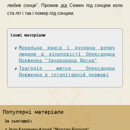
любив сонце". Прожив дід Семен під сонцем коло
ста літ і так і помер під сонцем.
Схожі матеріали
Моральна краса і духовна велич
людини в кіноповісті Олександра
Довженка "Зачарована Десна"
Трагедія митця Олександра
Довженка в тоталітарній державі
Популярні матеріали
За сьогодні:
Іван Карпенко-Карий "Мартин Боруля"