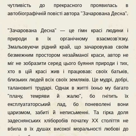
чутливість до прекрасного проявилась в
автобіографічній повісті автора "Зачарована Дес­на".
"Зачарована Десна" — це гімн красі людини і
природи в їх органічному взаємозв'язку.
Змальовуючи рідний край, що зачаровував своїм
безмежним простором незайманої краси, автор не
міг не зобразити серед цього буяння природи і тих,
хто в цій красі жив і працював: своїх батьків,
близьких людей всіх своїх земляків. Це мудрі, добрі,
талановиті трударі. Однак в житті їхньо му багато
"плачу, темряви й жалю", бо гнітить їх
експлуататорський лад, бо поневолені вони
царизмом, забиті й неписьменні. Та гірка доля
задеснянських хліборобів початку XX століття не
вбила в їх душах високої моральності любові до