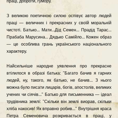
праці, доброти, гумору.
З великою поетичною силою оспівує автор людей
праці — величних і прекрасних у своїй моральній
чистоті. Батько... Мати...Дід Семен... Прадід Тарас...
Прабаба Марусина... Дядько Самійло... Кожен образ
— це особлива грань українського національного
характеру.
Найсильніше народне уявлення про прекрасне
втілилося в образі бать­ка: "Багато бачив я гарних
людей, ну, такого, як батько, не бачив... З нього
можна було писати лицарів, богів, апостолів, великих
учених чи сіячів..." Бать­ко для письменника — ідеал
трудівника землі: "Скільки він землі виорав, скільки
хліба накосив! Як вправно робив..." Внутрішня краса
Петра Семено­вича розкривається в праці, у