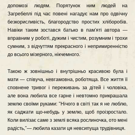
допомозі людям. Порятунок ним людей на
Загребеллі під час повені нагадує нам про одвічну
безкорисливість, благород­ство простих хліборобів.
Навіки таким зостався батько в пам'яті автора —
вправ­ним у роботі, дужим і чистим, розумним і трохи
сумним, з відчуттям прекрас­ного і непримиренністю
до всього мізерного, нікчемного.
Такою ж зовнішньо і внутрішньо красивою була і
мати — співуча, невга­мовна, роботяща. Все життя її
сповнене тривог і переживань за дітей і чоловіка,
але вона любила все гарне і невтомно прикрашала
землю своїми руками: "Нічого в світі так я не люблю,
як саджати що-небудь у землю, щоб проізростало.
Коли вилізає саме з землі всяка рослиночка, ото мені
радість,"— любила каза­ти ця невсипуща трудівниця.