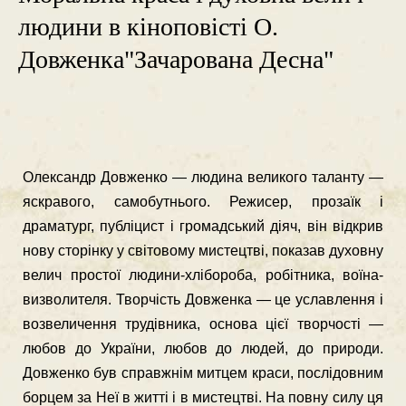
людини в кіноповісті О.
Довженка"Зачарована Десна"
Олександр Довженко — людина великого таланту —
яскравого, само­бутнього. Режисер, прозаїк і
драматург, публіцист і громадський діяч, він відкрив
нову сторінку у світовому мистецтві, показав духовну
велич простої людини-хлібороба, робітника, воїна-
визволителя. Творчість Довженка — це уславлення і
возвеличення трудівника, основа цієї творчості —
любов до Ук­раїни, любов до людей, до природи.
Довженко був справжнім митцем краси, послідовним
борцем за Неї в житті і в мистецтві. На повну силу ця