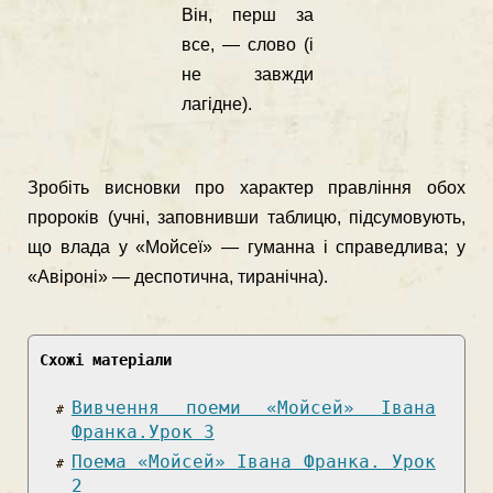
Він, перш за
все, — слово (і
не завжди
лагідне).
Зробіть висновки про характер правління обох
проро­ків (учні, заповнивши таблицю, підсумовують,
що влада у «Мойсеї» — гуманна і справедлива; у
«Авіроні» — дес­потична, тиранічна).
Схожі матеріали
Вивчення поеми «Мойсей» Івана
Франка.Урок 3
Поема «Мойсей» Івана Франка. Урок
2