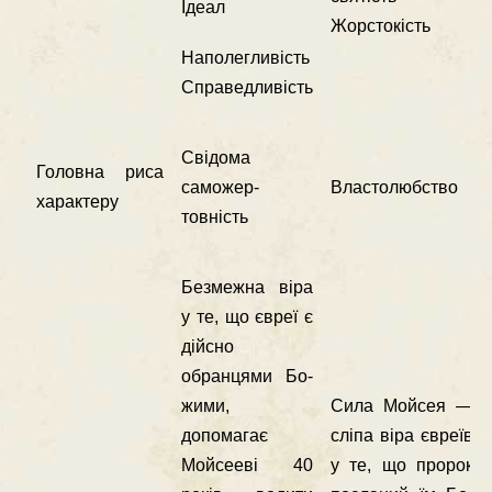
Ідеал
Жорстокість
Наполегливість
Справедливість
Свідома
Головна риса
саможер­
Властолюбство
характеру
товність
Безмежна віра
у те, що євреї є
дійсно
обранцями Бо­
жими,
Сила Мойсея —
допомагає
сліпа віра євреїв
Мойсееві 40
у те, що пророк