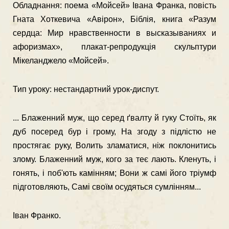
Обладнання: поема «Мойсей» Івана Франка, повість
Гната Хоткевича «Авірон», Біблія, книга «Разум
серд­ца: Мир нравственности в высказываниях и
афоризмах», плакат-репродукція скульптури
Мікеланджело «Мойсей».
Тип уроку: нестандартний урок-диспут.
... Блаженний муж, що серед ґвалту й гуку Стоїть, як
дуб посеред бур і грому, На згоду з підлістю не
простягає руку, Волить зламатися, ніж поклонитись
злому. Блаженний муж, кого за теє лають. Кленуть, і
гонять, і поб'ють камінням; Вони ж самі його тріумф
підготовляють, Самі своїм осудяться сумлінням...
Іван Франко.