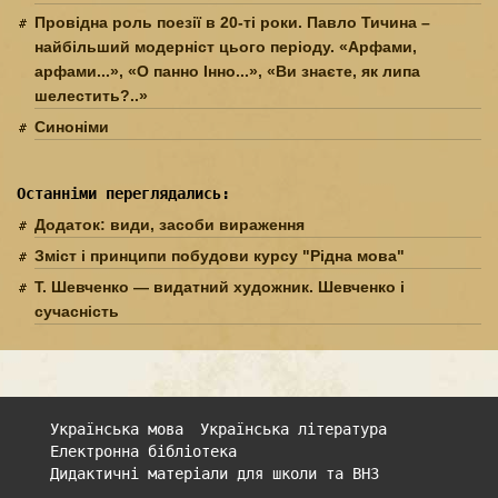
Провідна роль поезії в 20-ті роки. Павло Тичина –
найбільший модерніст цього періоду. «Арфами,
арфами...», «О панно Інно...», «Ви знаєте, як липа
шелестить?..»
Синоніми
Останніми переглядались:
Додаток: види, засоби вираження
Зміст і принципи побудови курсу "Рідна мова"
Т. Шевченко — видатний художник. Шевченко і
сучасність
Українська мова
Українська література
Електронна бібліотека
Дидактичні матеріали для школи та ВНЗ