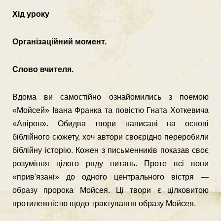
Хід уроку
Організаційний момент.
Слово вчителя.
Вдома ви самостійно ознайомились з поемою
«Мойсей» Івана Франка та повістю Гната Хоткевича
«Авірон». Обидва твори написані на основі
біблійного сюжету, хоч автори сво­єрідно переробили
біблійну історію. Кожен з письменників показав своє
розуміння цілого ряду питань. Проте всі вони
«прив'язані» до одного центрального вістря —
образу про­рока Мойсея. Ці твори є цілковитою
протилежністю щодо трактування образу Мойсея.