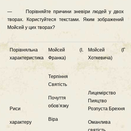
— Порівняйте причини зневіри людей у двох
творах. Користуйтеся текстами. Яким зображений
Мойсей у цих творах?
Порівняльна
Мойсей (І.
Мойсей (Г.
характеристика
Франка)
Хоткевича)
Терпіння
Святість
Лицемірство
Почуття
Пияцтво
обов'язку
Риси
Розпуста Брехня
Віра
характеру
Оманлива
святість