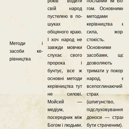
років водити
посланий їм Бо­
свій на­род
гом. Основними
пустелею в по­
методами
шуках
керівни­цтва є
обіцяного краю.
сила, жор­
І хоч народ не
стокість.
Методи і
завжди мовчки
Основни­ми
засоби ке­
слухає свого
засобами, що
рівництва
про­рока і
дозволяють
бунтує, все ж
трима­ти у покорі
основні методи
народ, є
керівництва тут
всепоглинаючий
не силові.
страх
Мойсей —
(шпигунство,
медіум,
підслуховування,
посередник між
доноси — страх
Богом і людь­ми.
бути страченим).