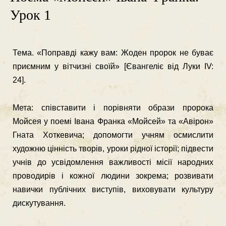
Урок 1
Тема. «Поправді кажу вам: Жоден пророк не буває
при­ємним у вітчизні своїй» [Євангеліє від Луки IV:
24].
Мета: співставити і порівняти образи пророка
Мойсея у поемі Івана Франка «Мойсей» та «Авірон»
Гната Хоткевича; допомогти учням осмислити
художню цінність творів, уроки рідної історії; підвести
учнів до усвідомлення важли­вості місії народних
проводирів і кожної людини зокрема; розвивати
навички публічних виступів, виховувати культуру
дискутування.