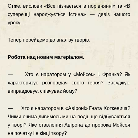
Отже, вислови «Все пізнається в порівнянні» та «В
су­перечці народжується істина» — девіз нашого
уроку.
Тепер перейдемо до аналізу творів.
Робота над новим матеріалом.
— Хто є наратором у «Мойсеї» І. Франка? Як
харак­теризує розповідач свого героя? Засуджує,
виправ­довує, співчуває йому?
— Хто є наратором в «Авіроні» Гната Хоткевича?
Чи­їми очима дивимось ми на події, що відбуваються
у творі? Яке ставлення Авірона до пророка Мойсея
на початку і в кінці твору?