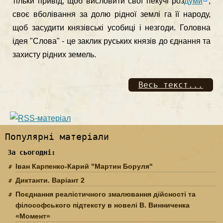
тільки привід, щоб висловити свої пекучі роз­
думи
,
своє вболівання за долю рідної землі га її народу,
щоб засуди­ти князівські усобиці і незгоди. Головна
ідея "Слова" - це заклик руських князів до єднання та
захисту рідних земель.
Весь текст...
Популярні матеріали
За сьогодні:
Іван Карпенко-Карий "Мартин Боруля"
Диктанти. Варіант 2
Поєднання реалістичного змалювання дійсності та
філософського підтексту в новелі В. Винниченка
«Момент»