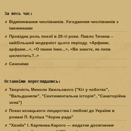
За весь час:
Відмінювання числівників. Узгодження числівників з
іменниками
Провідна роль поезії в 20-ті роки. Павло Тичина –
найбільший модерніст цього періоду. «Арфами,
арфами...», «О панно Інно...», «Ви знаєте, як липа
шелестить?..»
Синоніми
Останніми переглядались:
Творчість Миколи Хвильового ("Кіт у чоботях",
"Вальдшнепи", "Сентиментальна історія", "Санаторійна
зона")
Показ козацького лицарства і любові до України в
романі П. Куліша "Чорна рада"
"Хазяїн" І. Карпенка-Карого — видатне досягнення