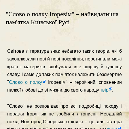
"Слово о полку Ігоревім" – найвидатніша
пам'ятка Київської Русі
Світова література знає небагато таких творів, які б
захоплюва­ли нові й нові покоління, перетинали межі
країн і материків, здобу­вали все ширшу й гучнішу
славу. І саме до таких пам'яток належить безсмертне
"
Слово о полку
Ігоревім" – героїчний, сповнений
пал­кої любові до вітчизни, до свого народу
твір
.
"Слово" не розповідає про всі подробиці походу і
поразки Ігоря, як не зробили літописні. Невдалий
похід Новгород-Сіверського князя - це для автора