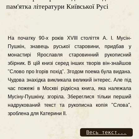
пам'ятка літератури Київської Русі
На початку 90-х років XVIII століття А. І. Мусін-
Пушкін, зна­вець руської старовини, придбав у
монастирі Ярославля старовинний рукописний
збірник. В цій книзі серед інших творів він-знайшов
"Слово про Ігорів похід". Згодом поема була видана.
Чудова знахідка викликала великий інтерес. Але під
час пожежі в Москві рідкісна книга, яка належала
Мусіну-Пушкіну, згоріла. Збе­реглися тільки перший
надрукований текст та рукописна копія "Слова",
зроблена для Катерини II.
Весь текст...