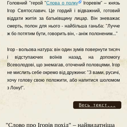
Головний "герой "
Слова о полку
Ігоревім" – князь
Ігор Святославич. Це гордий і відважний, готовий
віддати житія за бать­ківщину лицар. Він зневажає
смерть, полон для нього - найбільша ганьба: "Лучче
ж бо потятим бути, говорить він, - аніж полоне­ним..."
Ігор - вольова натура: він один зумів повернути тисяч
і відсту­паючих воїнів назад, на допомогу
Всеволодові, що знемагав, ото­чений половцями. Ігор
не мислить себе окремо від дружини: "З вами, русичі,
хочу голову свою положити, або напитися шоломом
з Лону!".
Весь текст...
"Слово про Ігорів похід" – найвидатніша