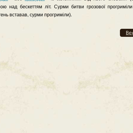
ю над бескеттям літ. Сурми битви грозової прогри­міли
ень вставав, сурми прогриміли).
Ве