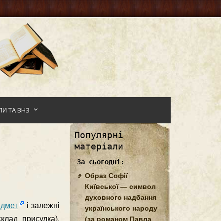
И ТА ВНЗ
Популярні
матеріали
За сьогодні:
Образ Софії
Київської — символ
духовного надбання
ідмет
і залежні
українського народу
клад присудка).
(за романом Павла