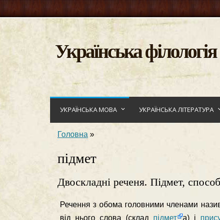
Українська філологія
УКРАЇНСЬКА МОВА
УКРАЇНСЬКА ЛІТЕРАТУРА
Головна
»
підмет
Двоскладні реченя. Підмет, спосо
Речення з обома головними членами назив
від нього слова (склад
підмет
а) і
прис