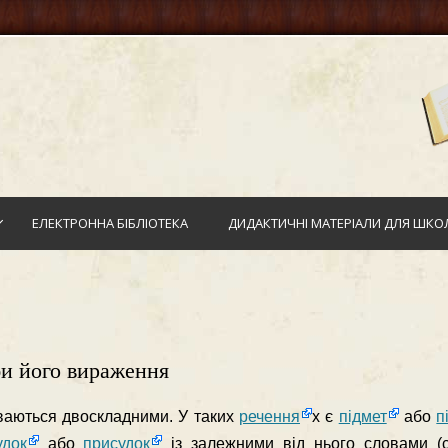
ЕЛЕКТРОННА БІБЛІОТЕКА
ДИДАКТИЧНІ МАТЕРІАЛИ ДЛЯ ШКОЛ
би його вираження
аються двосклад­ними. У таких
речення
х є
підмет
або
п
удок
або
присудок
із залежними від нього словами (с