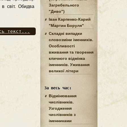
Загребельного
 в світ. Обидва
"Диво")
Іван Карпенко-Карий
"Мартин Боруля"
сь текст...
Складні випадки
словозміни іменників.
Особливості
вживання та творення
кличного відмінка
іменників. Уживання
великої літери
За весь час:
Відмінювання
числівників.
Узгодження
числівників з
іменниками