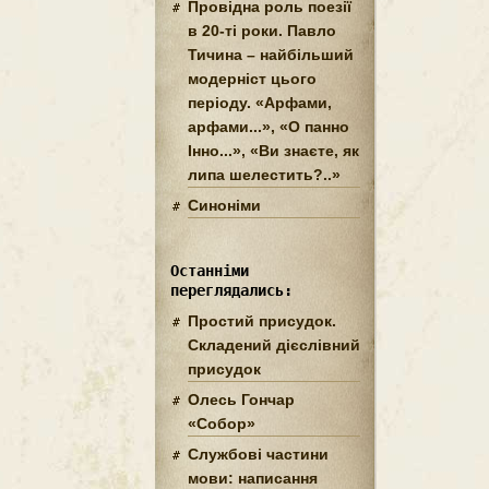
Провідна роль поезії
в 20-ті роки. Павло
Тичина – найбільший
модерніст цього
періоду. «Арфами,
арфами...», «О панно
Інно...», «Ви знаєте, як
липа шелестить?..»
Синоніми
Останніми
переглядались:
Простий присудок.
Складений дієслівний
присудок
Олесь Гончар
«Собор»
Службові частини
мови: написання