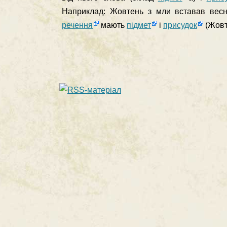
Наприклад: Жовтень з мли вставав весно
речення
мають
підмет
і
присудок
(Жовт