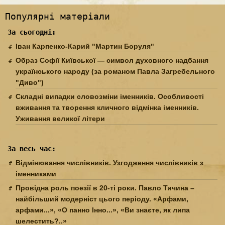
Популярні матеріали
За сьогодні:
Іван Карпенко-Карий "Мартин Боруля"
Образ Софії Київської — символ духовного надбання
українського народу (за романом Павла Загребельного
"Диво")
Складні випадки словозміни іменників. Особливості
вживання та творення кличного відмінка іменників.
Уживання великої літери
За весь час:
Відмінювання числівників. Узгодження числівників з
іменниками
Провідна роль поезії в 20-ті роки. Павло Тичина –
найбільший модерніст цього періоду. «Арфами,
арфами...», «О панно Інно...», «Ви знаєте, як липа
шелестить?..»