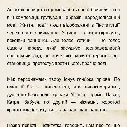
Антикріпосницька спрямованість повісті виявляється
в її композиції, групуванні образів, народнопісенній
мові. Життя, події, люди відображені в "Інститутці"
через світосприймання Устини —дівчини-кріпачки,
покоївки пан­ночки. Але голос Устини — це голос
самого народу, який засуджує несправед­ливий
соціальний лад, не хоче вже мовчки терпіти своє
становище, протестує проти нього, прагне волі.
Між персонажами твору існує глибока прірва. По
один її бік — поневолені, але високоморальні,
душевно благородні кріпаки: Устина, Прокіп, Назар,
Катря, бабуся, по другий — нікчемні, жорстокі
кріпосники: інститутка, стара пані, пан, панство.
Назва повісті "Інститутка" говорить нам про те, що