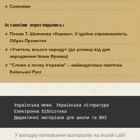
Синоніми
Останніми переглядались:
Поема Т. Шевченка «Кавказ», її ідейна спрямо­ваність.
Образ Прометея
«Учитель всього народу» (до річниці від дня
народження Івана Франка)
"Слово о полку Ігоревім" – найвидатніша пам'ятка
Київської Русі
Українська мова
Українська література
Електронна бібліотека
Дидактичні матеріали для школи та ВНЗ
У випадку копіювання матеріалів на інший сайт