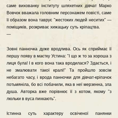
саме вихованку інституту шляхетних дівчат Марко
Вовчок вважала головним персонажем повісті, саме
її образом вона таврує "жестоких людей неситих" —
поміщиків, розкриває хижацьку суть кріпацтва.
—
Зовні панночка дуже вродлива. Ось як сприймає її
першу появу в маєтку Устина: "І що ж то за хороша з
лиця була! І в кого вона така вродилася? Здається, і
не змалювати такої кралі!" Та пройшло зовсім
небагато часу, і врода панночки для дівчат-кріпачок
потьмяніла, бо всі побачили, яка в неї мерзенна, зла
душа. Авторка вже порівнює її з котом, якому "з
люльки в вуса пихкають".
Істинна суть характеру освіченої панянки