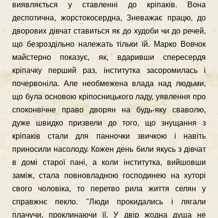
виявляється у ставленні до кріпаків. Вона
деспотична, жорстокосердна, Зневажає працю, до
дворових дівчат ставиться як до худоби чи до речей,
що безроздільно належать тільки їй. Марко Вовчок
майстерно показує, як, вдаривши спересердя
кріпачку пер­ший раз, інститутка засоромилась і
почервоніла. Але необмежена влада над людьми,
що була основою кріпосницького ладу, уявлення про
споконвічне право дворян на будь-яку сваволю,
дуже швидко призвели до того, що знущання з
кріпаків стали для панночки звичкою і навіть
приносили насолоду. Кожен день били якусь з дівчат
в домі старої пані, а коли інститутка, вийшовши
заміж, стала повновладною господинею на хуторі
свого чоловіка, то перетво рила життя селян у
справжнє пекло. "Люди прокидались і лягали
плачучи, проклинаючи її. У двір жодна душа не