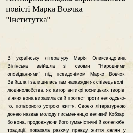
повісті Марка Вовчка
"Інститутка"
В українську літературу Марія Олександрівна
Вілінська ввійшла зі свої­ми "Народними
оповіданнями" під псевдонімом Марко Вовчок.
Ввійшла і зали­шилась там назавжди як співець волі і
людинолюбства, як автор антикріпосницьких творів,
в яких вона виразила свій протест проти нелюдсько­
го, потворного устрою життя. Своєю літературною
донею назвав молоду пись­менницю великий Кобзар,
бо вона, продовжуючи його гуманістичні й волелюбні
традиції, показала разючу правду життя селян у