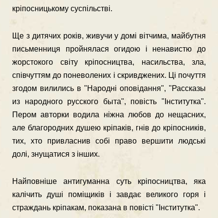
кріпосницькому суспільстві.
Ще з дитячих років, живучи у домі вітчима, майбутня
письменниця прой­нялася огидою і ненавистю до
жорстокого світу кріпосництва, насильства, зла,
співчуттям до поневолених і скривджених. Ці почуття
згодом вилились в "Народні оповідання", "Рассказы
из народного русского быта", повість "Інститутка".
Пером авторки водила ніжна любов до нещасних,
але благород­них душею кріпаків, гнів до кріпосників,
тих, хто привласнив собі право вер­шити людські
долі, знущатися з інших.
Найповніше антигуманна суть кріпосництва, яка
калічить душі поміщиків і завдає великого горя і
страждань кріпакам, показана в повісті "Інститутка".