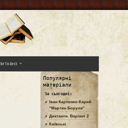
И ТА ВНЗ
Популярні
матеріали
За сьогодні:
Іван Карпенко-Карий
"Мартин Боруля"
Диктанти. Варіант 2
Київські