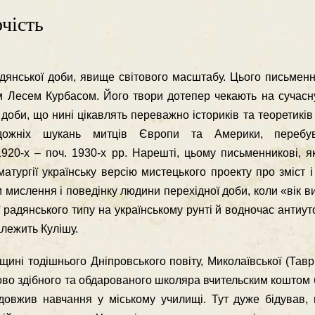
чість
дянської доби, явище свiтового масштабу. Цього письменн
м Лесем Курбасом. Його твори дотепер чекають на сучасну
оби, що нинi цiкавлять переважно iсторикiв та теоретикiв
удожнiх шукань митцiв Європи та Америки, перебу
20-х – поч. 1930-х рр. Нарештi, цьому письменниковi, як
тургiї українську версiю мистецького проекту про змiст i
м мислення i поведiнку людини перехiдної доби, коли «вiк в
 радянського типу на українському рунтi й водночас антиут
алежить Кулiшу.
инi тодiшнього Днiпровського повiту, Миколаївської (Таврiй
ково здiбного та обдарованого школяра вчительским коштом
одовжив навчання у мiському училищi. Тут дуже бiдував, 