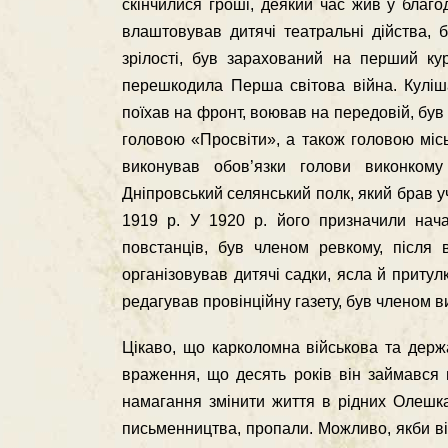
скiнчилися грошi, деякий час жив у благо
влаштовував дитячi театральнi дiйства, 
зрiлостi, був зарахований на перший ку
перешкодила Перша свiтова вiйна. Кулiша
поїхав на фронт, воював на передовiй, був
головою «Просвiти», а також головою мiсь
виконував обов’язки голови виконкому
Днiпровський селянський полк, який брав уч
1919 р. У 1920 р. його призначили нач
повстанцiв, був членом ревкому, пiсля 
органiзовував дитячi садки, ясла й притул
редагував провiнцiйну газету, був членом в
Цiкаво, що карколомна вiйськова та держа
враження, що десять рокiв вiн займався 
намагання змiнити життя в рiдних Олешках
письменництва, пропали. Можливо, якби вiн