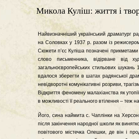
Микола Куліш: життя і твор
Найвизначнiший український драматург ра
на Соловках у 1937 р. разом iз режисеро
Сюжети п’єс Кулiша позначенi прикметами д
слово письменника, вiдiрване вiд х
загальноєвропейських стильових шукань 19
вдалося зберегти в шатах радянської драма
невiдворотнi комунiкативнi розриви, трагiз
Вiдкриття феномену малахiанства як утопiї
в можливостi її реального втiлення – теж н
Його, сина наймита с. Чаплiнки на Херсонщ
пiсля закiнчення народної школи як винят
повiтового мiстечка Олешки, де вiн i пр