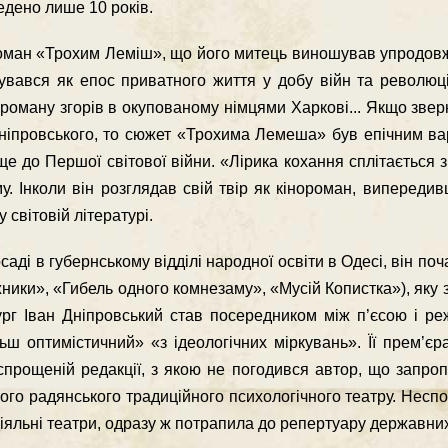
едено лише 10 рокiв.
ман «Трохим Лемiш», що його митець виношував упродовж 
мувався як епос приватного життя у добу вiйн та революц
роману згорiв в окупованому нiмцями Харковi... Якщо звер
Днiпровського, то сюжет «Трохима Лемеша» був епiчним ва
ще до Першої свiтової вiйни. «Лiрика кохання сплiтається 
у. Інколи вiн розглядав свiй твiр як кiнороман, випереди
 свiтовiй лiтературi.
садi в губернському вiддiлi народної освiти в Одесi, вiн по
ники», «Гибель одного комнезаму», «Мусiй Копистка»), яку з
ург Іван Днiпровський став посередником мiж п’єсою i р
ьш оптимiстичний» «з iдеологiчних мiркувань». Її прем’є
у спрощенiй редакцiї, з якою не погодився автор, що запр
кого радянського традицiйного психологiчного театру. Нес
дiяльнi театри, одразу ж потрапила до репертуару державни