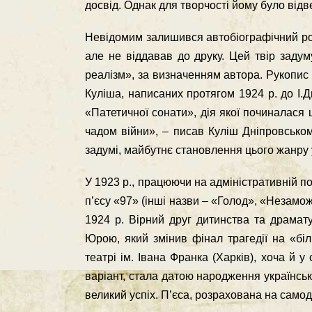
досвiд. Однак для творчостi йому було вiдв
Невiдомим залишився автобiографiчний ро
але не вiддавав до друку. Цей твiр заду
реалiзм», за визначенням автора. Рукопис 
Кулiша, написаних протягом 1924 р. до І.
«Патетичної сонати», дiя якої починалася 
чадом вiйни», – писав Кулiш Днiпровськом
задумi, майбутнє становлення цього жанру у
У 1923 р., працюючи на адмiнiстративнiй по
п’єсу «97» (iншi назви – «Голод», «Незамож
1924 р. Вiрний друг дитинства та драмат
Юрою, який змiнив фiнал трагедiї на «бiл
театрi iм. Івана Франка (Харкiв), хоча й 
варiант, стала датою народження українсь
великий успiх. П’єса, розрахована на само