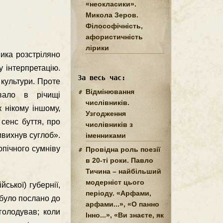
«неокласики».
Микола Зеров.
Філософічність,
афористичність
лірики
ика розстрiляно
 iнтерпретацiю.
За весь час:
 культури. Проте
Відмінювання
вало в рiчищi
числівників.
 нiкому iншому,
Узгодження
 сенс буття, про
числівників з
ивихнув суглоб».
іменниками
опiчного сумнiву
Провідна роль поезії
в 20-ті роки. Павло
Тичина – найбільший
модерніст цього
ської) губернiї,
періоду. «Арфами,
 було послано до
арфами...», «О панно
голодував; коли
Інно...», «Ви знаєте, як