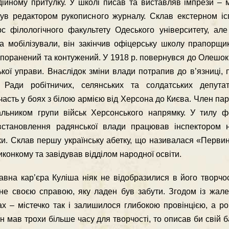
дiйному притулку. У школi писав та виставляв iмпрези – 
був редактором рукописного журналу. Склав екстерном iс
рс фiлологiчного факультету Одеського унiверситету, ал
 мобiлiзували, вiн закiнчив офiцерську школу прапорщик
 поранений та контужений. У 1918 р. повернувся до Олешок
кої управи. Внаслiдок змiни влади потрапив до в’язницi, 
 Ради робiтничих, селянських та солдатських депута
асть у боях з бiлою армiєю вiд Херсона до Києва. Член парт
альником групи вiйськ Херсонського напрямку. У тилу 
встановлення радянської влади працював iнспектором н
ки. Склав першу українську абетку, що називалася «Первин
иконкому та завiдував вiддiлом народної освiти.
вна кар’єра Кулiша нiяк не вiдобразилися в його творчос
не своєю справою, яку ладен був забути. Згодом iз жале
 – мiстечко так i залишилося глибокою провiнцiєю, а рок
 мав трохи бiльше часу для творчостi, то описав би свiй 