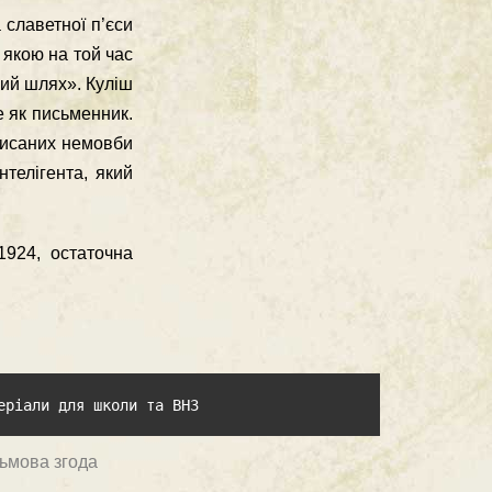
 славетної п’єси
 якою на той час
ний шлях». Кулiш
е як письменник.
аписаних немовби
телiгента, який
1924, остаточна
еріали для школи та ВНЗ
сьмова згода