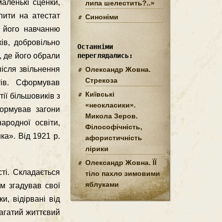
маленькi сценки,
липа шелестить?..»
пити на атестат
Синоніми
е його навчанню
iв, добровiльно
Останніми
, де його обрали
переглядались:
пiсля звiльнення
Олександр Жовна.
Стрекоза
тiв. Сформував
Київські
iї бiльшовикiв з
«неокласики».
формував загони
Микола Зеров.
ародної освiти,
Філософічність,
ка». Вiд 1921 р.
афористичність
лірики
Олександр Жовна. ЇЇ
тi. Складається
тіло пахло зимовими
яблуками
м згадував свої
и, вiдiрванi вiд
багатий життєвий