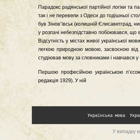
Парадокс радянської партiйної логiки та п
так i не перевели з Одеси до тодiшньої сто
був Зiнов’ївськ (колишнiй Єлисаветград, н
у розпачi небезпiдставно побоювався, що в
Вiдсутнiсть у мiстах живої української мо
легкою природною мовою, засвоєною вiд м
студiював мову за словниками i навчався у 
Першою професiйною українською п’єсою
редакцiя 1929). У нiй
Українська мова
Укра
У випадку к