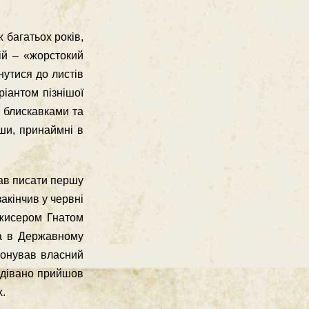
багатьох рокiв,
iй – «жорстокий
нутися до листiв
рiантом пiзнiшої
з блискавками та
вши, принаймнi в
чав писати першу
акiнчив у червнi
ежисером Гнатом
ра в Державному
опонував власний
подiвано прийшов
х.