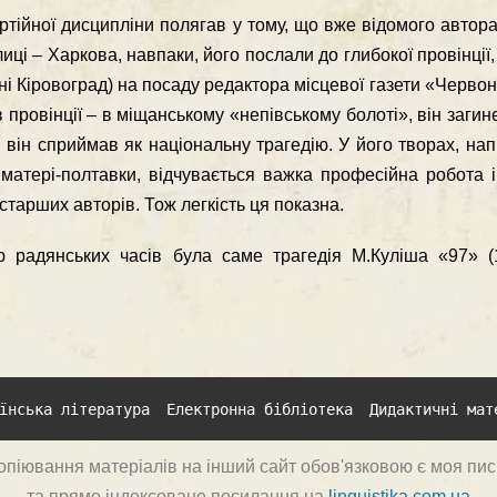
артiйної дисциплiни полягав у тому, що вже вiдомого автора
лицi – Харкова, навпаки, його послали до глибокої провiнцiї,
инi Кiровоград) на посаду редактора мiсцевої газети «Черво
 провiнцiї – в мiщанському «непiвському болотi», вiн загин
ви вiн сприймав як нацiональну трагедiю. У його творах, н
атерi-полтавки, вiдчувається важка професiйна робота iн
старших авторiв. Тож легкiсть ця показна.
 радянських часiв була саме трагедiя М.Кулiша «97» (
їнська література
Електронна бібліотека
Дидактичні мат
опіювання матеріалів на інший сайт обов'язковою є моя пи
та пряме індексоване посилання на
linguistika.com.ua