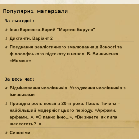
Популярні матеріали
За сьогодні:
Іван Карпенко-Карий "Мартин Боруля"
Диктанти. Варіант 2
Поєднання реалістичного змалювання дійсності та
філософського підтексту в новелі В. Винниченка
«Момент»
За весь час:
Відмінювання числівників. Узгодження числівників з
іменниками
Провідна роль поезії в 20-ті роки. Павло Тичина –
найбільший модерніст цього періоду. «Арфами,
арфами...», «О панно Інно...», «Ви знаєте, як липа
шелестить?..»
Синоніми