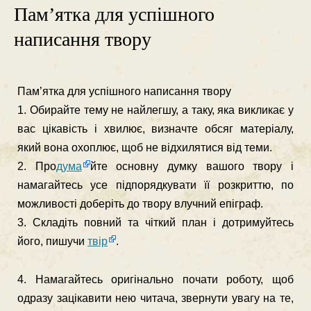
Пам’ятка для успішного
написання твору
Пам’ятка для успішного написання твору
1. Обирайте тему не найлегшу, а таку, яка викликає у
вас цікавість і хвилює, визначте обсяг матеріалу,
який вона охоплює, щоб не відхилятися від теми.
2. Про
дума
йте основну думку вашого твору і
намагайтесь усе підпорядкувати її розкриттю, по
можливості доберіть до твору влучний епіграф.
3. Складіть повний та чіткий план і дотримуйтесь
його, пишучи
твір
.
4. Намагайтесь оригінально почати роботу, щоб
одразу зацікави­ти нею читача, звернути увагу на те,