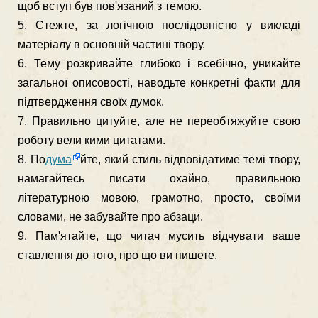
щоб вступ був пов'язаний з темою.
5. Стежте, за логічною послідовністю у викладі
матеріалу в ос­новній частині твору.
6. Тему розкривайте глибоко і всебічно, уникайте
загальної опи­совості, наводьте конкретні факти для
підтвердження своїх думок.
7. Правильно цитуйте, але не переобтяжуйте свою
роботу вели кими цитатами.
8. По
дума
йте, який стиль відповідатиме темі твору,
намагайтесь писати охайно, правильною
літературною мовою, грамотно, просто, своїми
словами, не забувайте про абзаци.
9. Пам'ятайте, що читач мусить відчувати ваше
ставлення до того, про що ви пишете.