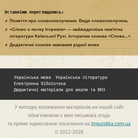
Останніми переглядались:
Поняття про словосполучення. Види словосполучень
«Слово о полку Ігоревім» — найвидатніша пам'ятка
літератури Київської Русі. Історична основа «Сло­ва...»
Дидактичні основи навчання рідної мови
Українська мова
Українська література
Електронна бібліотека
Дидактичні матеріали для школи та ВНЗ
У випадку копіювання матеріалів на інший сайт
обов'язковою є моя письмова згода
та пряме індексоване посилання на
linguistika.com.ua
© 2012-2026