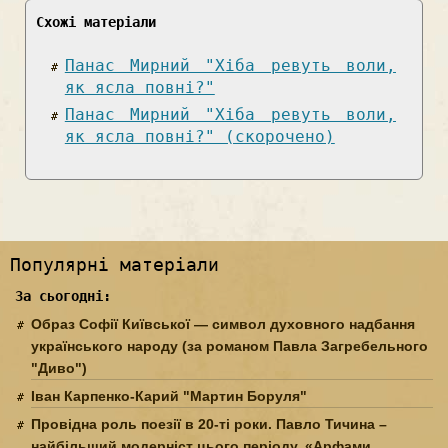
Схожі матеріали
Панас Мирний "Хіба ревуть воли,
як ясла повні?"
Панас Мирний "Хіба ревуть воли,
як ясла повні?" (скорочено)
Популярні матеріали
За сьогодні:
Образ Софії Київської — символ духовного надбання
українського народу (за романом Павла Загребельного
"Диво")
Іван Карпенко-Карий "Мартин Боруля"
Провідна роль поезії в 20-ті роки. Павло Тичина –
найбільший модерніст цього періоду. «Арфами,