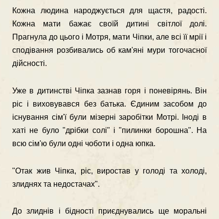
Кожна людина народжується для щастя, радості.
Кожна мати бажає своїй дитині світлої долі.
Прагнула до цього і Мотря, мати Чіпки, але всі її мрії і
сподівання розбивались об кам'яні мури тогочасної
дійсності.
Уже в дитинстві Чіпка зазнав горя і поневірянь. Він
ріс і виховувався без батька. Єдиним засобом до
існування сім'ї були мізерні заробітки Мотрі. Іноді в
хаті не було "дрібки солі" і "пилинки борошна". На
всю сім'ю були одні чоботи і одна юпка.
"Отак жив Чіпка, ріс, виростав у голоді та холоді,
злиднях та недоста­чах".
До злиднів і бідності приєднувались ще моральні