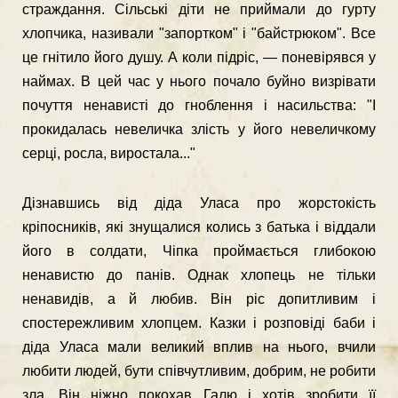
страждання. Сільські діти не приймали до гурту
хлопчика, називали "запортком" і "байстрюком". Все
це гнітило його душу. А коли підріс, — поневірявся у
наймах. В цей час у нього почало буйно визрівати
почуття ненависті до гноблення і насильства: "І
прокидалась невеличка злість у його невеличкому
серці, росла, виростала..."
Дізнавшись від діда Уласа про жорстокість
кріпосників, які знущалися колись з батька і віддали
його в солдати, Чіпка проймається глибокою
ненавис­тю до панів. Однак хлопець не тільки
ненавидів, а й любив. Він ріс допитливим і
спостережливим хлопцем. Казки і розповіді баби і
діда Уласа мали великий вплив на нього, вчили
любити людей, бути співчутливим, добрим, не робити
зла. Він ніжно покохав Галю і хотів зробити її