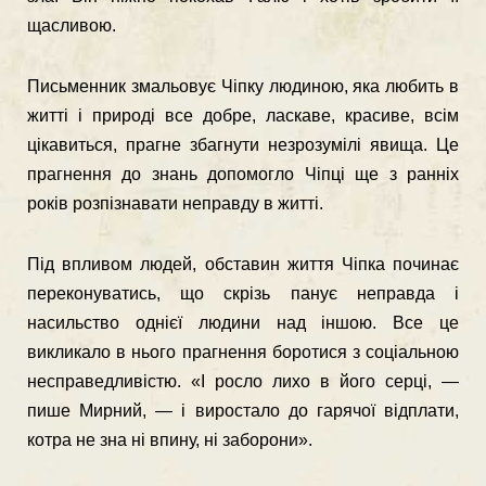
щасливою.
Письменник змальовує Чіпку людиною, яка любить в
житті і природі все добре, ласкаве, красиве, всім
цікавиться, прагне збагнути незрозумілі явища. Це
прагнення до знань допомогло Чіпці ще з ранніх
років розпізнавати не­правду в житті.
Під впливом людей, обставин життя Чіпка починає
переконуватись, що скрізь панує неправда і
насильство однієї людини над іншою. Все це
виклика­ло в нього прагнення боротися з соціальною
несправедливістю. «І росло лихо в його серці, —
пише Мирний, — і виростало до гарячої відплати,
котра не зна ні впину, ні заборони».