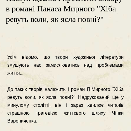
в романі Панаса Мирного "Хіба
ревуть воли, як ясла повні?"
Усім відомо, що твори художньої літератури
змушують нас замислюва­тись над проблемами
життя...
До таких творів належить і роман П.Мирного "Хіба
ревуть воли, як ясла повні?" Надрукований ще у
минулому столітті, він і зараз хвилює читачів
страшною трагедією життєвого шляху Чіпки
Варениченка.