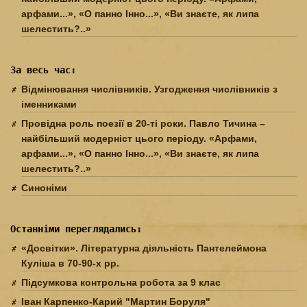
арфами...», «О панно Інно...», «Ви знаєте, як липа
шелестить?..»
За весь час:
Відмінювання числівників. Узгодження числівників з
іменниками
Провідна роль поезії в 20-ті роки. Павло Тичина –
найбільший модерніст цього періоду. «Арфами,
арфами...», «О панно Інно...», «Ви знаєте, як липа
шелестить?..»
Синоніми
Останніми переглядались:
«Досвітки». Літературна діяльність Пантелеймона
Куліша в 70-90-х рр.
Підсумкова контрольна робота за 9 клас
Іван Карпенко-Карий "Мартин Боруля"