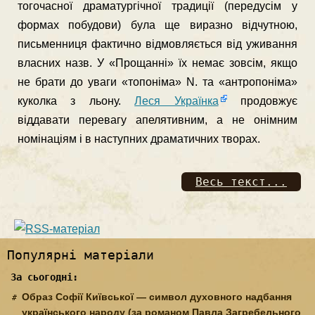
тогочасної драматургiчної традицiї (передусiм у
формах побудови) була ще виразно вiдчутною,
письменниця фактично вiдмовляється вiд уживання
власних назв. У «Прощаннi» їх немає зовсiм, якщо
не брати до уваги «топонiма» N. та «антропонiма»
куколка з льону.
Леся Українка
продовжує
вiддавати перевагу апелятивним, а не онiмним
номiнацiям i в наступних драматичних творах.
Весь текст...
Популярні матеріали
За сьогодні:
Образ Софії Київської — символ духовного надбання
українського народу (за романом Павла Загребельного