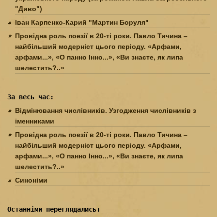
"Диво")
Іван Карпенко-Карий "Мартин Боруля"
Провідна роль поезії в 20-ті роки. Павло Тичина –
найбільший модерніст цього періоду. «Арфами,
арфами...», «О панно Інно...», «Ви знаєте, як липа
шелестить?..»
За весь час:
Відмінювання числівників. Узгодження числівників з
іменниками
Провідна роль поезії в 20-ті роки. Павло Тичина –
найбільший модерніст цього періоду. «Арфами,
арфами...», «О панно Інно...», «Ви знаєте, як липа
шелестить?..»
Синоніми
Останніми переглядались: