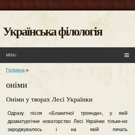
Українська філологія
MENU
Головна
»
оніми
Оніми у творах Лесі Українки
Одразу пiсля «Блакитної троянди», у якiй
драматургiчне новаторство Лесi Українки тiльки-но
зароджувалось i на якiй печать