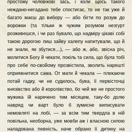
простому чоловікові зась, і коли щось такого
неждано-негадано тебе спостигає, то не так уже й
багато маєш до вибору — або бігти по розум до
ворожки (та тільки ж чужим розумом незгурт
розживешся, і чи раз бувало, що надміру цікаві собі
такою дорогою лиш зайву халепу напитували, що й
не знали, як збутися…), — або ж, або, звісна річ,
молитися Богу й чекати, покіль та сила, що була тобі
про себе по-свойому прозвістила, зволить нарешті
оприявнитися сама. От мати й чекала — плекаючи
потай гадку, чи не судилось, бува, її первісточці
князівство або й королівство, бо чей же не простого
мужика їй наречено тим місяцем, таку-бо долю
навряд чи варт було б зумисне виписувати
немовляті на лобі, — за всім тим твердла в ній
повільна, необорна, уже мовби аж і власною силою
наладована певність, наче обрано її дитину на