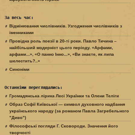
За весь час:
Відмінювання числівників. Узгодження числівників з
іменниками
Провідна роль поезії в 20-ті роки. Павло Тичина –
найбільший модерніст цього періоду. «Арфами,
арфами...», «О панно Інно...», «Ви знаєте, як липа
шелестить?..»
Синоніми
Останніми переглядались:
Громадянська лірика Лесі Українки та Олени Теліги
Образ Софії Київської — символ духовного надбання
українського народу (за романом Павла Загребельного
"Диво")
Філософські погляди Г. Сковороди. Значення його
творчості