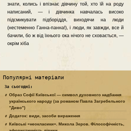
знати, колись і впізнає дівчину той, хто їй на роду
написаний, — і дівчинка навчалась високо
підсмикувати підборіддя, виходячи на люди
(нестеменно Ганна-панна!), і люди, як завжди, все й
бачили, бо ж від їхнього ока нічого не сховається, —
окрім хіба
Популярні матеріали
За сьогодні:
Образ Софії Київської — символ духовного надбання
українського народу (за романом Павла Загребельного
"Диво")
Додаток: види, засоби вираження
Київські «неокласики». Микола Зеров. Філософічність,
афористичність лірики