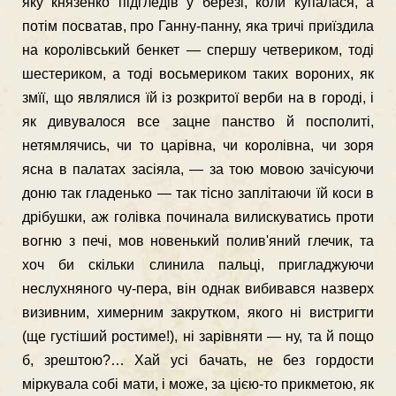
яку князенко підгледів у березі, коли купалася, а
потім посватав, про Ганну-панну, яка тричі приїздила
на королівський бенкет — спершу четвериком, тоді
шестериком, а тоді восьмериком таких вороних, як
змїї, що являлися їй із розкритої верби на в городі, і
як дивувалося все зацне панство й посполиті,
нетямлячись, чи то царівна, чи королівна, чи зоря
ясна в палатах засіяла, — за тою мовою зачісуючи
доню так гладенько — так тісно заплітаючи їй коси в
дрібушки, аж голівка починала вилискуватись проти
вогню з печі, мов новенький полив'яний глечик, та
хоч би скільки слинила пальці, пригладжуючи
неслухняного чу-пера, він однак вибивався назверх
визивним, химерним закрутком, якого ні вистригти
(ще густіший ростиме!), ні зарівняти — ну, та й пощо
б, зрештою?… Хай усі бачать, не без гордости
міркувала собі мати, і може, за цією-то прикметою, як