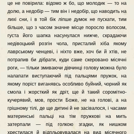
це не повірила: відомо ж бо, що молодик — то на
долю, а недобір — тим він і недобір, що наводить на
лихі сни, і в той бік ліпше думок не пускати, тим
більше, що з часом значне місце поросло волосом,
густа його шапка насунулася нижче, скрадаючи
недівоцький розгін чола, присталий хіба якому
лаврському ченцеві, і ніхто вже, хоч би й хтів, не
потрапив би дібрати, куди саме скеровано місячні
роги, — тільки змиваючи дівчинці голову можна було
налапати виступаючий під пальцями пружок, на
якому поріст виганявсь особливо буйний, чорний як
смола і жорсткий як дріт, ще й такий соромітно-
кучерявий, мов, прости Боже, не на голові, а на
грішному тілі, де ще дитині й не засівалося, і часами
материнські пальці на тім пружкові на мить
затерпали — під голкою згадки, як нишком
хрестилася й відпльовувалася на вид місячного