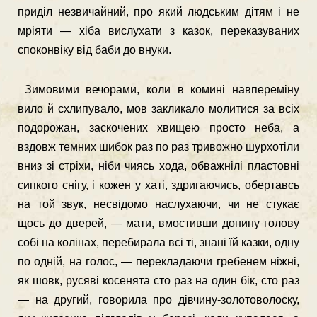
приділ незвичайний, про який людським дітям і не
мріяти — хіба вислухати з казок, переказуваних
споконвіку від баби до внуки.
Зимовими вечорами, коли в комині навпереміну
вило й схлипувало, мов закликало молитися за всіх
подорожан, заскочених хвищею просто неба, а
вздовж темних шибок раз по раз тривожно шурхотіли
вниз зі стріхи, ніби чиясь хода, обважнілі пластовні
сипкого снігу, і кожен у хаті, здригаючись, обертавсь
на той звук, несвідомо наслухаючи, чи не стукає
щось до дверей, — мати, вмостивши донину голову
собі на колінах, перебирала всі ті, знані їй казки, одну
по одній, на голос, — перекладаючи гребенем ніжні,
як шовк, русяві косенята сто раз на один бік, сто раз
— на другий, говорила про дівчину-золотоволоску,