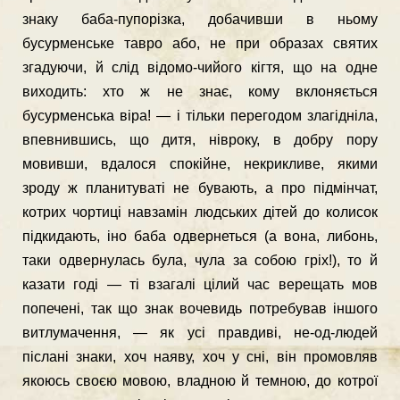
знаку баба-пупорізка, добачивши в ньому
бусурменське тавро або, не при образах святих
згадуючи, й слід відомо-чийого кігтя, що на одне
виходить: хто ж не знає, кому вклоняється
бусурменська віра! — і тільки перегодом злагідніла,
впевнившись, що дитя, нівроку, в добру пору
мовивши, вдалося спокійне, некрикливе, якими
зроду ж планитуваті не бувають, а про підмінчат,
котрих чортиці навзамін людських дітей до колисок
підкидають, іно баба одвернеться (а вона, либонь,
таки одвернулась була, чула за собою гріх!), то й
казати годі — ті взагалі цілий час верещать мов
попечені, так що знак вочевидь потребував іншого
витлумачення, — як усі правдиві, не-од-людей
післані знаки, хоч наяву, хоч у сні, він промовляв
якоюсь своєю мовою, владною й темною, до котрої