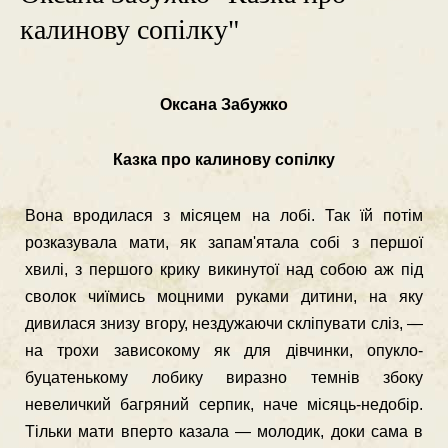
калинову сопілку"
Оксана Забужко
Казка про калинову сопілку
Вона вродилася з місяцем на лобі. Так їй потім
розказувала мати, як запам'ятала собі з першої
хвилі, з першого крику викинутої над собою аж під
сволок чиїмись моцними руками дитини, на яку
дивилася знизу вгору, нездужаючи скліпувати сліз, —
на трохи зависокому як для дівчинки, опукло-
буцатенькому лобику виразно темнів збоку
невеличкий багряний серпик, наче місяць-недобір.
Тільки мати вперто казала — молодик, доки сама в