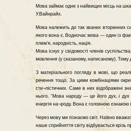
Мова займає одне з найвищих місць на шка
У.Вайнрайх.
Мова належить до так званих вторинних си¬
якого вона є. Водночас мова — один із факто
плем'я, народність, нація.
Мова існує у свідомості членів суспільств
мовлення (у сказаному, написаному). Тому 
З матеріального погляду в мові, що реаліз
речення тощо. За цими комбінаціями окри
сти¬лістичних. Саме в них відображені зн
нього. "Мова народу — це його дух, і дух
енергія на¬роду. Вона є головною ознакою і
Через мову ми пізнаємо світ. Наївно вважат
наше сприйняття світу відбувається крізь пр