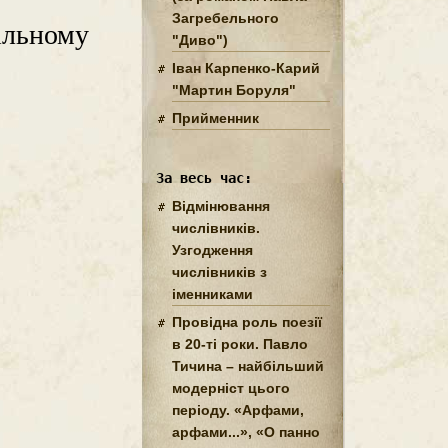
Загребельного
ільному
"Диво")
Іван Карпенко-Карий
"Мартин Боруля"
Прийменник
За весь час:
Відмінювання
числівників.
Узгодження
числівників з
іменниками
Провідна роль поезії
в 20-ті роки. Павло
Тичина – найбільший
модерніст цього
періоду. «Арфами,
арфами...», «О панно