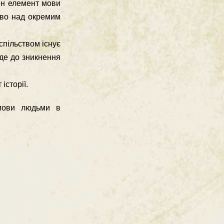
ен елемент мови
тво над окремим
спільством існує
еде до зникнення
 історії.
 мови людьми в