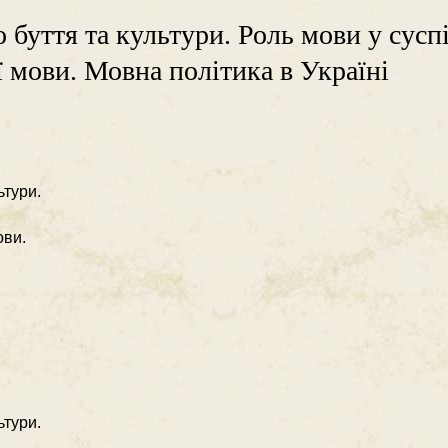
 буття та культури. Роль мови у сусп
ї мови. Мовна політика в Україні
ьтури.
ови.
ьтури.