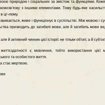
воєю природою і соціальних за змістом та функціями. Кож
заємозв'язку з іншими елементами. Тому будь-яке насильс
в ці¬лому.
вивається, живе і функціонує в суспільстві. Між мовою і су
ьства призводить до загибелі мови, але й загибель мови в
ле й активний чинник цієї історії: не тільки об'єкт, а й суб'єкт
 життєздатності є мовлення, тобто використання цієї
ького та особистого життя.
а стає мертвою.
мови