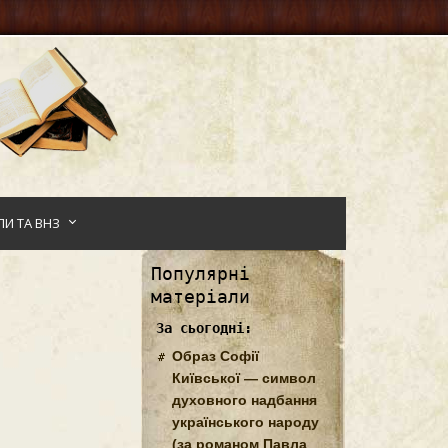
И ТА ВНЗ
Популярні
матеріали
За сьогодні:
Образ Софії
Київської — символ
духовного надбання
українського народу
(за романом Павла