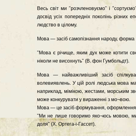
Весь світ ми "розчленовуємо" і "сортуємо
досвід усіх попередніх поколінь різних е
людство в цілому.
Мова — засіб самопізнання народу, форма іс
"Мова є річище, яким дух може котити сво
ніколи не висохнуть" (В. фон Гумбольдт).
Мова — найважливіший засіб спілкуван
волевиявлень. У цій ролі людська мова ма
наприклад, мімікою, жестами, морським зв
може конкурувати у вираженні з мо¬вою.
Мова — це засіб формування, оформлення т
"Ми не лише говоримо яко¬юсь мовою, ми
доля" (Х. Ортега-і-Гассет).