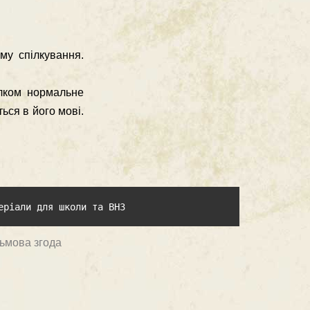
му спілкування.
ілком нормальне
ься в його мові.
еріали для школи та ВНЗ
сьмова згода