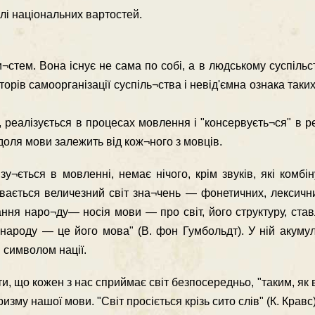
лі національних вартостей.
стем. Вона існує не сама по собі, а в людському суспільст
рів самоорганізації суспіль¬ства і невід'ємна ознака таких 
а, реалізується в процесах мовлення і "консервуєть¬ся" в р
доля мови залежить від кож¬ного з мовців.
у¬ється в мовленні, немає нічого, крім звуків, які комбі
вається величезний світ зна¬чень — фонетичних, лексични
ання наро¬ду— носія мови — про світ, його структуру, ст
 народу — це його мова" (В. фон Гумбольдт). У ній акуму
 символом нації.
и, що кожен з нас сприймає світ безпосередньо, "таким, як в
изму нашої мови. "Світ просіється крізь сито слів" (К. Кравс)