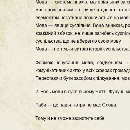
Мова — система знаків, матеріальних за с
має свою значимість лише в єдності та в
елементом негативно позначається на мові 
Мова — явище суспільне. Вона виникає, роз
взаємний зв'язок: не лише загибель суспіл
суспільства, що не вберегло свою мову.
Мова — не тільки витвір історії суспільства, а
Формою існування мови, свідченням її
комунікативних актах у всіх сферах громадс
Перестаючи бути засобом спілкування, мов
2. Роль мови в суспільному житті. Фунуції 
Раби — це нація, котра не має Слова,
Тому й не зможе захистить себе.