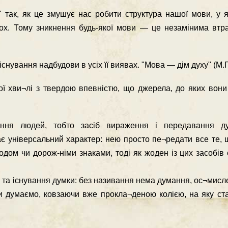
" так, як це змушує нас робити структура нашої мови, у 
пох. Тому зникнення будь-якої мови — це незамінима втра
нування надбудови в усіх її виявах. "Мова — дім духу" (М.Г
ї хви¬лі з твердою впевністю, що джерела, до яких вони 
ня людей, тобто засіб вираження і передавання ду¬
є універсальний характер: нею просто пе¬редати все те, 
одом чи дорож-німи знаками, тоді як жоден із цих засобів
а існування думки: без називання нема думання, ос¬мисле
 думаємо, ковзаючи вже прокла¬деною колією, на яку ст