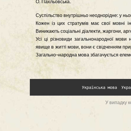
О. Пахльовська.
Суспільство внутрішньо неоднорідне: у ньом
Кожен із цих стратумів має свої мовні і
Виникають соціальні діалекти, жаргони, арго,
Усі ці різновиди загальнонародної мови 
явище в житті мови, вони є свідченням прир
Загально¬народна мова збагачується елеме
Українська мова
Укра
У випадку к