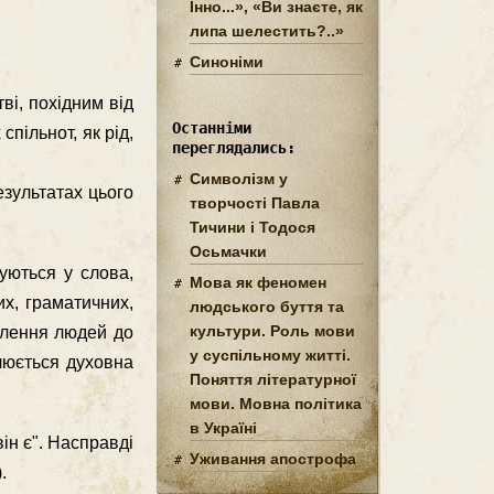
Інно...», «Ви знаєте, як
липа шелестить?..»
Синоніми
ві, похідним від
Останніми
спільнот, як рід,
переглядались:
Символізм у
езультатах цього
творчості Павла
Тичини і Тодося
Осьмачки
нуються у слова,
Мова як феномен
х, граматичних,
людського буття та
культури. Роль мови
авлення людей до
у суспільному житті.
люється духовна
Поняття літературної
мови. Мовна політика
в Україні
ін є". Насправді
Уживання апострофа
.