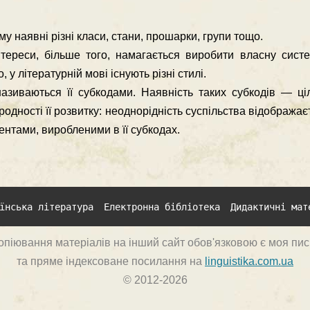
у наявні різні класи, стани, прошарки, групи тощо.
нтереси, більше того, намагається виробити власну систе
 у літературній мові існують різні стилі.
називаються її субкодами. Наявність таких субкодів — ц
одності її розвитку: неоднорідність суспільства відображаєт
нтами, виробленими в її субкодах.
їнська література
Електронна бібліотека
Дидактичні мат
опіювання матеріалів на інший сайт обов'язковою є моя пи
та пряме індексоване посилання на
linguistika.com.ua
© 2012-2026