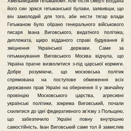
Хмельницький гетьманом». Але після смерті Богдана
його син зрікся гетьманської булави, заявивши, що
він замолодий для того, аби нести тягар влади
Гетьманом було обрано генерального військового
писаря Івана Виговського, видатного політика,
дипломата, щиро відданого справі будування й
зміцнення Української держави. Саме за
гетьманування Виговського Москва відчула, що
Україна прагне визволитися з-під царської кормиги.
Добре розуміючи, що московська політик
спрямована на поступове обмеження всіх
державних прав Україні на обернення її у звичайну
провінцію Московського царства, агресивні
українські політики, зокрема Виговський, почали
схилитися до ідеї федеративного зв'язку з Польщею,
що забезпечило Україні повну внутрішню
самостійність. Іван Виговський саме тол й замислив