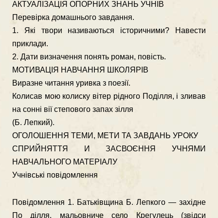
АКТУАЛІЗАЦІЯ ОПОРНИХ ЗНАНЬ УЧНІВ
Перевірка домашнього завдання.
1. Які твори називаються історичними? Навести
приклади.
2. Дати визначення понять роман, повість.
МОТИВАЦІЯ НАВЧАННЯ ШКОЛЯРІВ
Виразне читання уривка з поезії.
Колисав мою колиску вітер рідного Поділля, і зливав
на сонні вії степового запах зілля
(Б. Лепкий).
ОГОЛОШЕННЯ ТЕМИ, МЕТИ ТА ЗАВДАНЬ УРОКУ
СПРИЙНЯТТЯ И ЗАСВОЄННЯ УЧНЯМИ
НАВЧАЛЬНОГО МАТЕРІАЛУ
Учнівські повідомлення
Повідомлення 1. Батьківщина Б. Лепкого — західне
По ділля, мальовниче село Крегулець (звідси