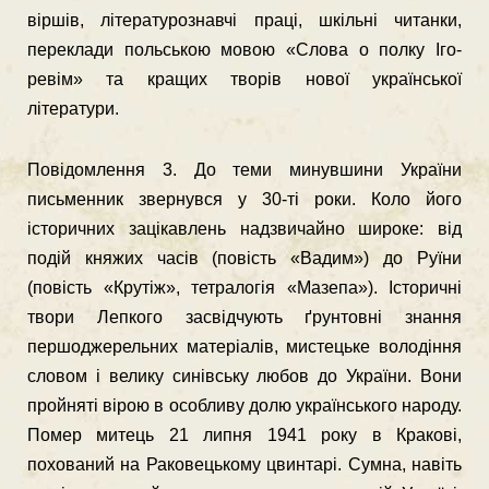
віршів, літературознавчі праці, шкільні читанки,
переклади польською мовою «Слова о полку Іго­
ревім» та кращих творів нової української
літератури.
Повідомлення 3. До теми минувшини України
письменник звернувся у 30-ті роки. Коло його
історичних зацікавлень надзвичай­но широке: від
подій княжих часів (повість «Вадим») до Руїни
(повість «Крутіж», тетралогія «Мазепа»). Історичні
твори Лепкого засвідчують ґрунтовні знання
першоджерельних мате­ріалів, мистецьке володіння
словом і велику синівську любов до Ук­раїни. Вони
пройняті вірою в особливу долю українського народу.
Помер митець 21 липня 1941 року в Кракові,
похований на Раковецькому цвинтарі. Сумна, навіть