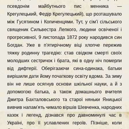
псевдонім майбутнього пис менника —
Крегулецький, Федір Крегулецький), що розташувало
між Гусятином і Копиченцями. Тут, у сім'ї сільського
священик Сильвестра Лепкого, людини освіченої і
прогресивної, 9 листопада 1872 року народився син
Богдан. Уже в п'ятирічному віці хлопче пережив
тяжку родинну трагедію: став свідком смерті своїх
молодших сестричок і брата, які в одну ніч померли
від дифтерії. Оберігааючи сина-одинака, батьки
вирішили дати йому початкову освіту вдома. За зиму
він не лише осягнув основи шкільної науки, а й з
допомогою батька, а також домашнього вчителя
Дмитра Бахталовського та старої няньки Яницької
вивчив напам'ять чимало віршів Шевченка, народних
казок і легенд, дізнався про давноминулі час в
Україні, про її уславлених героїв. Пізніше, коли