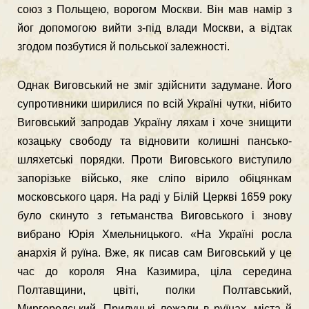
союз з Польщею, ворогом Москви. Він мав намір з
йог допомогою вийти з-під влади Москви, а відтак
згодом позбутися й польської залежності.
Однак Виговський не зміг здійснити задумане. Його
супротивники ширилися по всій Україні чутки, нібито
Виговський запродав Україну ляхам і хоче знищити
козацьку свободу та відновити колишні пансько-
шляхетські порядки. Проти Виговського виступило
запорізьке військо, яке сліпо вірило обіцянкам
московського царя. На раді у Білій Церкві 1659 року
було скинуто з гетьманства Виговського і знову
вибрано Юрія Хмельницького. «На Україні росла
анархія й руїна. Вже, як писав сам Виговський у це
час до короля Яна Казимира, ціла середина
Полтавщини, цвіті, полки Полтавський,
Миргородський, Прилуцькі лежали в руїнах, міста й