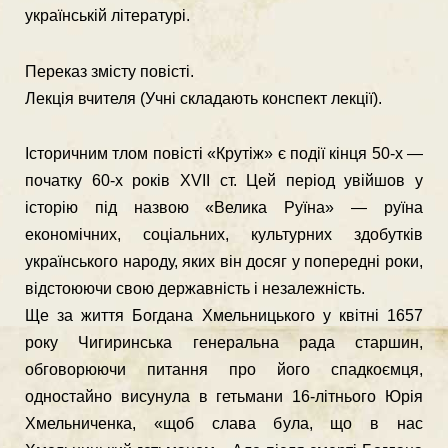
україн­ській літературі.
Переказ змісту повісті.
Лекція вчителя (Учні складають конспект лекції).
Історичним тлом повісті «Крутіж» є події кінця 50-х —
початку 60-х років XVII ст. Цей період увійшов у
історію під назвою «Вели­ка Руїна» — руїна
економічних, соціальних, культурних здобутків
українського народу, яких він досяг у попередні роки,
відстоюючи свою державність і незалежність.
Ще за життя Богдана Хмельницького у квітні 1657
року Чиги­ринська генеральна рада старшин,
обговорюючи питання про його спадкоємця,
одностайно висунула в гетьмани 16-літнього Юрія
Хмельниченка, «щоб слава була, що в нас