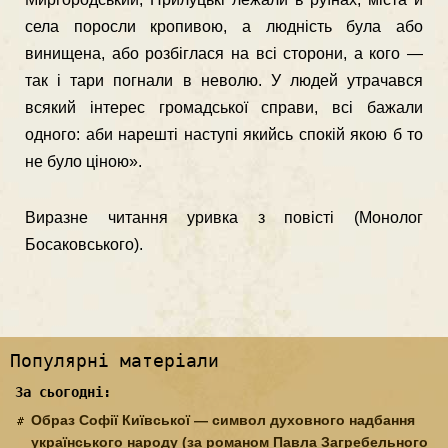
села поросли кропивою, а людність була або
винищена, або розбіглася на всі сторони, а кого —
так і тари погнали в неволю. У людей утрачався
всякий інтерес громадської справи, всі бажали
одного: аби нарешті наступі якийсь спокій якою б то
не було ціною».
Виразне читання уривка з повісті (Монолог
Босаковського).
Популярні матеріали
За сьогодні:
Образ Софії Київської — символ духовного надбання
українського народу (за романом Павла Загребельного