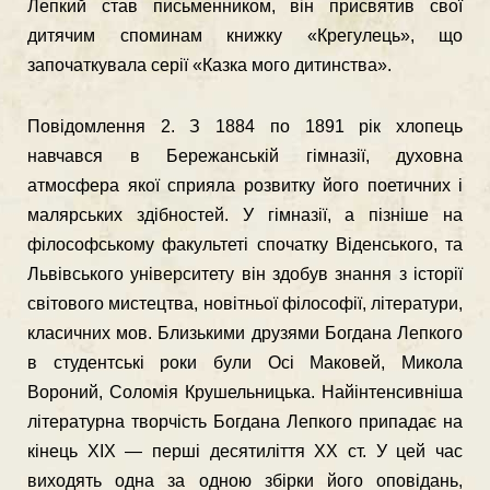
Лепкий став письменником, він присвятив свої
дитячим споминам книжку «Крегулець», що
започаткувала серії «Казка мого дитинства».
Повідомлення 2. З 1884 по 1891 рік хлопець
навчався в Бережанській гімназії, духовна
атмосфера якої сприяла розвитку його поетичних і
малярських здібностей. У гімназії, а пізніше на
філософському факультеті спочатку Віденського, та
Львівського університету він здобув знання з історії
світового мистецтва, новітньої філософії, літератури,
класичних мов. Близькими друзями Богдана Лепкого
в студентські роки були Осі Маковей, Микола
Вороний, Соломія Крушельницька. Найінтенсивніша
літературна творчість Богдана Лепкого припа­дає на
кінець XIX — перші десятиліття XX ст. У цей час
виходять одна за одною збірки його оповідань,