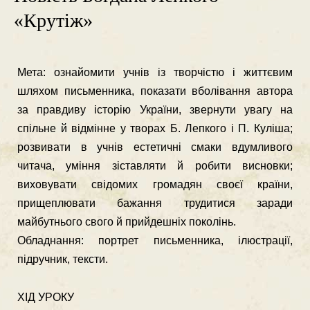
«Крутіж»
Мета: ознайомити учнів із творчістю і життєвим
шляхом письменника, показати вболівання автора
за прав­диву історію України, звернути увагу на
спільне й відмінне у творах Б. Лепкого і П. Куліша;
розви­вати в учнів естетичні смаки вдумливого
читача, уміння зіставляти й робити висновки;
виховувати свідомих громадян своєї країни,
прищеплювати ба­жання трудитися заради
майбутнього свого й при­йдешніх поколінь.
Обладнання: портрет письменника, ілюстрації,
підручник, тек­сти.
ХІД УРОКУ