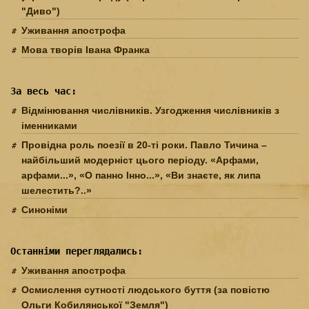
"Диво")
Уживання апострофа
Мова творів Івана Франка
За весь час:
Відмінювання числівників. Узгодження числівників з
іменниками
Провідна роль поезії в 20-ті роки. Павло Тичина –
найбільший модерніст цього періоду. «Арфами,
арфами...», «О панно Інно...», «Ви знаєте, як липа
шелестить?..»
Синоніми
Останніми переглядались:
Уживання апострофа
Осмислення сутності людського буття (за повістю
Ольги Кобилянської "Земля")