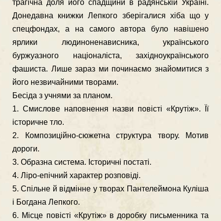
трагічна доля його спадщини в радянській Україні.
Донедавна книжки Лепкого зберігалися хіба що у
спецфондах, а на самого автора було навішено
ярлики люди­ноненависника, українського
буржуазного націоналіста, західноук­раїнського
фашиста. Лише зараз ми починаємо знайомитися з
його незвичайними творами.
Бесіда з учнями за планом.
1. Смислове наповнення назви повісті «Крутіж». Її
історичне тло.
2. Композиційно-сюжетна структура твору. Мотив
дороги.
3. Образна система. Історичні постаті.
4. Ліро-епічний характер розповіді.
5. Спільне й відмінне у творах Пантелеймона Куліша
і Богдана Лепкого.
6. Місце повісті «Крутіж» в доробку письменника та