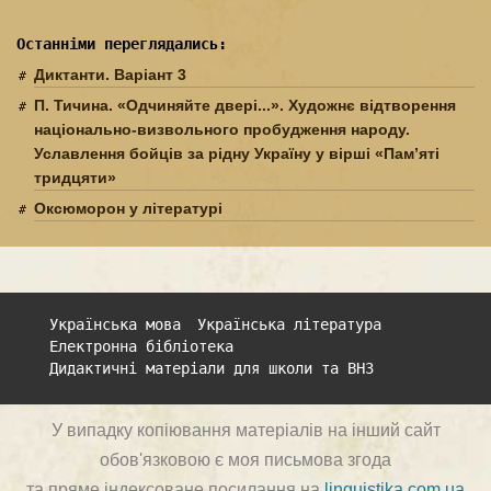
Останніми переглядались:
Диктанти. Варіант 3
П. Тичина. «Одчиняйте двері...». Художнє відтворення
національно-визвольного пробудження народу.
Уславлення бойців за рідну Україну у вірші «Пам’яті
тридцяти»
Оксюморон у літературі
Українська мова
Українська література
Електронна бібліотека
Дидактичні матеріали для школи та ВНЗ
У випадку копіювання матеріалів на інший сайт
обов'язковою є моя письмова згода
та пряме індексоване посилання на
linguistika.com.ua