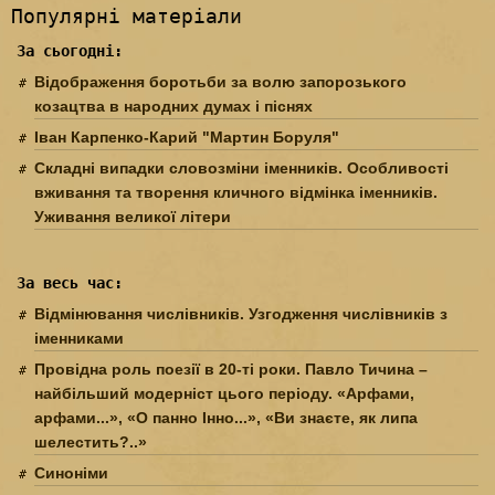
Популярні матеріали
За сьогодні:
Відображення боротьби за волю запорозького
козацтва в народних думах і піснях
Іван Карпенко-Карий "Мартин Боруля"
Складні випадки словозміни іменників. Особливості
вживання та творення кличного відмінка іменників.
Уживання великої літери
За весь час:
Відмінювання числівників. Узгодження числівників з
іменниками
Провідна роль поезії в 20-ті роки. Павло Тичина –
найбільший модерніст цього періоду. «Арфами,
арфами...», «О панно Інно...», «Ви знаєте, як липа
шелестить?..»
Синоніми