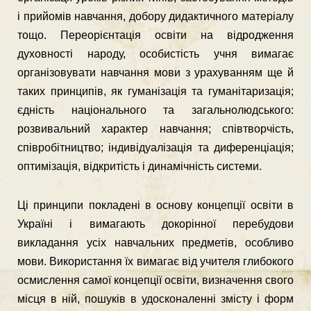
і прийомів навчання, добору дидактичного матеріалу
тощо. Переорієнтація освіти на відродження
духовності народу, особистість учня вимагає
організовувати навчання мови з урахуванням ще й
таких принципів, як гуманізація та гуманітаризація;
єдність національного та загальнолюдського:
розвивальний характер навчання; співтворчість,
співробітництво; індивідуалізація та дифе­ренціація;
оптимізація, відкритість і динамічність системи.
Ці принципи покладені в основу концепції освіти в
Україні і вимагають доко­рінної перебудови
викладання усіх навчальних предметів, особливо
мови. Ви­користання їх вимагає від учителя глибокого
осмислення самої концепції освіти, визначення свого
місця в ній, пошуків в удосконаленні змісту і форм