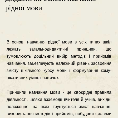
рідної мови
В основі навчання рідної мови в усіх типах шкіл
лежать загальнодидактичні принципи, що
зумовлюють доцільний вибір методів і прийомів
навчання, забезпе­чують належний рівень засвоєння
змісту шкільного курсу мови і формування кому­
нікативних умінь і навичок.
Принципи навчання мови - це своєрідні правила
діяльності, шляхи взаємодії вчителя й учнів, вихідні
положення, на яких ґрунтується зміст навчання,
викорис­тання методів і прийомів, побудови системи