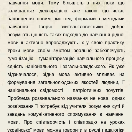
навчання мови. Тому більшість з них поки що
залишається декларацією, але такою, що чекає
наповнення новим змістом, формами і методами
навчання. Творчі вчителі-словесники добре
розуміють цінність таких підходів до навчання рідної
мови іі активно впроваджують їх у свою практику.
Уроки мови своїм змістом реально забезпечують
гуманізацію і гуманітаризацію навчального процесу,
єдність національного і загаль­нолюдського. Як уже
відзначалося, рідна мова активно впливає на
формування загальнолюдських якостей людини, її
національної свідомості і патріотичних почуттів.
Проблема розвивального навчання не нова, однак
розв'язання її потребує від учителя розуміння суті й
завдань комунікативного спрямування в навчанні
мови. Про співтворчість і співпрацю на уроках
української мови можна говорити в руслі педагогіки