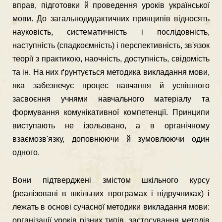
вправ, підготовки й проведення уроків української
мови. До загальнодидактичних принципів відносять
науковість, система­тичність і послідовність,
наступність (спадкоємність) і перспективність, зв'язок
теорії з практикою, наочність, доступність, свідомість
та ін. На них ґрунтується методика викладання мови,
яка забезпечує процес навчання й успішного
засвоєння учнями навчального матеріалу та
формування комунікативної компетенції. Принципи
висту­пають не ізольовано, а в органічному
взаємозв'язку, доповнюючи й зумовлюючи один
одного.
Вони підтверджені змістом шкільного курсу
(реалізовані в шкільних програ­мах і підручниках) і
лежать в основі сучасної методики викладання мови:
організації уроків різних типів, застосування методів