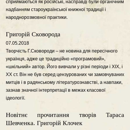
сприймаються як росiйськi, насправдi були органiчним
надбанням староукраїнської книжної традицiї i
народнорозмовної практики.
Григорій Сковорода
07.05.2018
Творчiсть Г.Сковороди – не новина для пересiчного
українця, адже це традицiйно «програмовий»,
«шкiльний» автор. Його вивчали у рiзнi перiоди i ХІХ, i
ХХ ст. Вiн не був серед цензурованих чи замовчуваних
митцiв i в радянському лiтературознавствi, а навпаки,
зазнав значної iнтерпретацiї в межах класової
iдеологiї.
Новітнє прочитання творів Тараса
Шевченка. Григорій Клочек