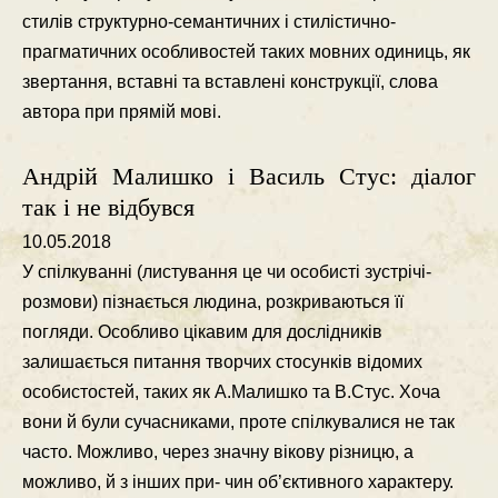
стилiв структурно-семантичних i стилiстично-
прагматичних особливостей таких мовних одиниць, як
звертання, вставнi та вставленi конструкцiї, слова
автора при прямiй мовi.
Андрій Малишко і Василь Стус: діалог
так і не відбувся
10.05.2018
У спiлкуваннi (листування це чи особистi зустрiчi-
розмови) пiзнається людина, розкриваються її
погляди. Особливо цiкавим для дослiдникiв
залишається питання творчих стосункiв вiдомих
особистостей, таких як А.Малишко та В.Стус. Хоча
вони й були сучасниками, проте спiлкувалися не так
часто. Можливо, через значну вiкову рiзницю, а
можливо, й з iнших при- чин об’єктивного характеру.