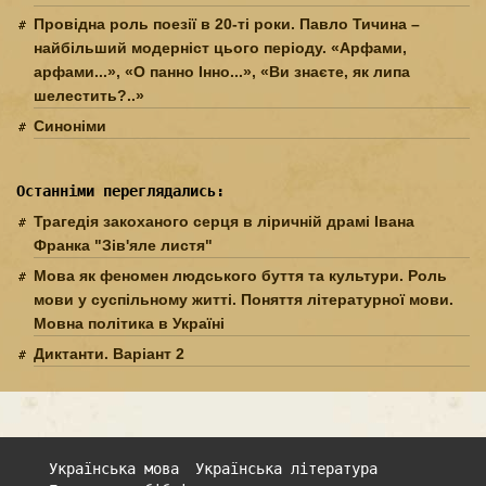
Провідна роль поезії в 20-ті роки. Павло Тичина –
найбільший модерніст цього періоду. «Арфами,
арфами...», «О панно Інно...», «Ви знаєте, як липа
шелестить?..»
Синоніми
Останніми переглядались:
Трагедія закоханого серця в ліричній драмі Івана
Франка "Зів'яле листя"
Мова як феномен людського буття та культури. Роль
мови у суспільному житті. Поняття літературної мови.
Мовна політика в Україні
Диктанти. Варіант 2
Українська мова
Українська література