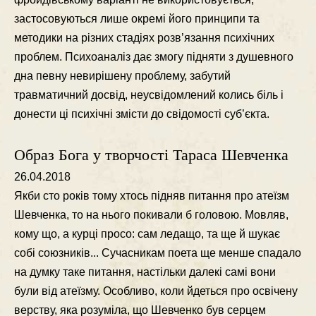
застосовуються лише окремi його принципи та
методики на рiзних стадiях розв’язання психiчних
проблем. Психоаналiз дає змогу пiдняти з душевного
дна певну невирiшену проблему, забутий
травматичний досвiд, неусвiдомлений колись бiль i
донести цi психiчнi змiсти до свiдомостi суб’єкта.
Образ Бога у творчості Тараса Шевченка
26.04.2018
Якби сто рокiв тому хтось пiдняв питання про атеїзм
Шевченка, то на нього покивали б головою. Мовляв,
кому що, а курцi просо: сам ледащо, та ще й шукає
собi союзникiв... Сучасникам поета ще менше спадало
на думку таке питання, настiльки далекi самi вони
були вiд атеїзму. Особливо, коли йдеться про освiчену
верству, яка розумiла, що Шевченко був серцем