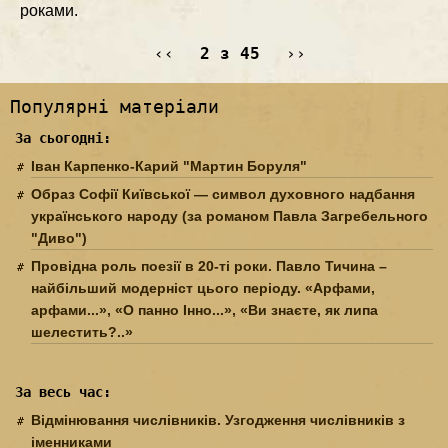
роками.
‹‹
2 з 45
››
Популярні матеріали
За сьогодні:
Іван Карпенко-Карий "Мартин Боруля"
Образ Софії Київської — символ духовного надбання
українського народу (за романом Павла Загребельного
"Диво")
Провідна роль поезії в 20-ті роки. Павло Тичина –
найбільший модерніст цього періоду. «Арфами,
арфами...», «О панно Інно...», «Ви знаєте, як липа
шелестить?..»
За весь час:
Відмінювання числівників. Узгодження числівників з
іменниками