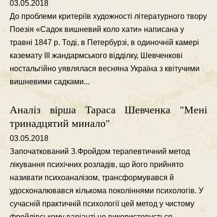
03.05.2018
До проблеми критерiїв художностi лiтературного твору
Поезiя «Садок вишневий коло хати» написана у
травнi 1847 р. Тодi, в Петербурзi, в одиночнiй камерi
каземату ІІІ жандармського вiддiлку, Шевченковi
ностальгiйно уявлялася весняна Україна з квiтучими
вишневими садками...
Аналіз вірша Тараса Шевченка "Мені
тринадцятий минало"
03.05.2018
Започаткований З.Фройдом терапевтичний метод
лiкування психiчних розладiв, що його прийнято
називати психоаналiзом, трансформувався й
удосконалювався кiлькома поколiннями психологiв. У
сучаснiй практичнiй психологiї цей метод у чистому
фройдiвському варiантi не використовується,