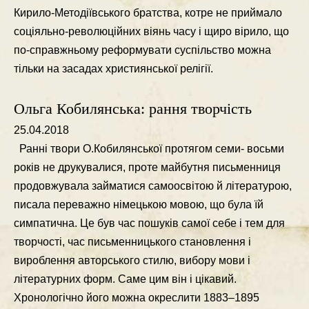
Кирило-Методiївського братства, котре не приймало
соцiяльно-революцiйних вiянь часу i щиро вiрило, що
по-справжньому реформувати суспiльство можна
тiльки на засадах християнської релiгiї.
Ольга Кобилянська: рання творчість
25.04.2018
Раннi твори О.Кобилянської протягом семи- восьми
рокiв не друкувалися, проте майбутня письменниця
продовжувала займатися самоосвiтою й лiтературою,
писала переважно нiмецькою мовою, що була їй
симпатична. Це був час пошукiв самої себе i тем для
творчостi, час письменницького становлення i
вироблення авторського стилю, вибору мови i
лiтературних форм. Саме цим вiн i цiкавий.
Хронологiчно його можна окреслити 1883–1895