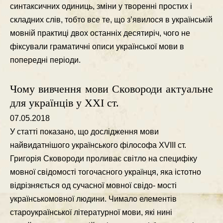
синтаксичних одиниць, змiни у твореннi простих i
складних слiв, тобто все те, що з’явилося в українськiй
мовнiй практицi двох останнiх десятирiч, чого не
фiксували граматичнi описи української мови в
попереднi перiоди.
Чому вивчення мови Сковороди актуальне
для українців у ХХІ ст.
07.05.2018
У статтi показано, що дослiдження мови
найвидатнiшого українського фiлософа XVIII ст.
Григорiя Сковороди проливає свiтло на специфiку
мовної свiдомостi тогочасного українця, яка iстотно
вiдрiзняється од сучасної мовної свiдо- мостi
українськомовної людини. Чимало елементiв
староукраїнської лiтературної мови, якi нинi