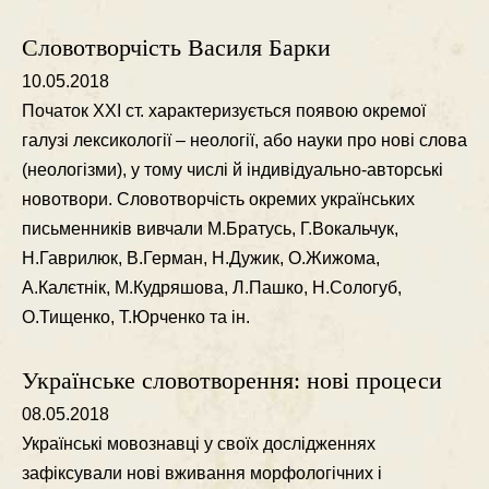
Словотворчість Василя Барки
10.05.2018
Початок ХХІ ст. характеризується появою окремої
галузi лексикологiї – неологiї, або науки про новi слова
(неологiзми), у тому числi й iндивiдуально-авторськi
новотвори. Словотворчiсть окремих українських
письменникiв вивчали М.Братусь, Г.Вокальчук,
Н.Гаврилюк, В.Герман, Н.Дужик, О.Жижома,
А.Калєтнiк, М.Кудряшова, Л.Пашко, Н.Сологуб,
О.Тищенко, Т.Юрченко та iн.
Українське словотворення: нові процеси
08.05.2018
Українськi мовознавцi у своїх дослiдженнях
зафiксували новi вживання морфологiчних i