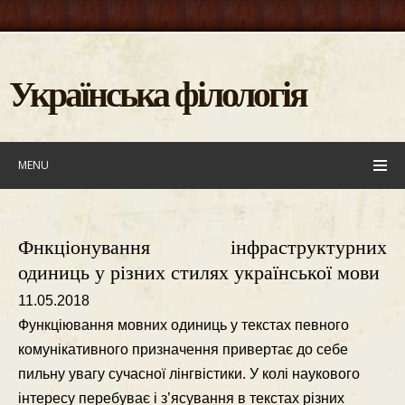
Українська філологія
MENU
Фнкціонування інфраструктурних
одиниць у різних стилях української мови
11.05.2018
Функцiювання мовних одиниць у текстах певного
комунiкативного призначення привертає до себе
пильну увагу сучасної лiнгвiстики. У колi наукового
iнтересу перебуває i з’ясування в текстах рiзних