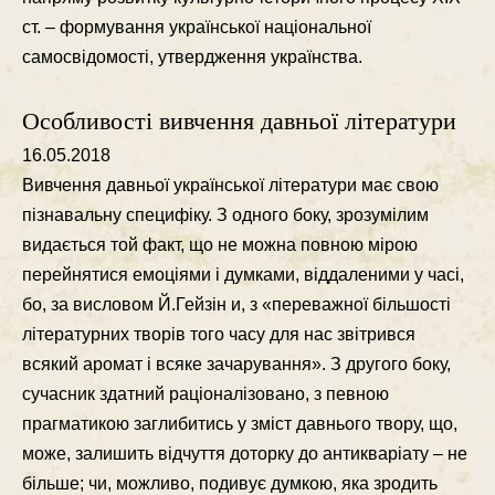
ст. – формування української нацiональної
самосвiдомостi, утвердження українства.
Особливості вивчення давньої літератури
16.05.2018
Вивчення давньої української лiтератури має свою
пiзнавальну специфiку. З одного боку, зрозумiлим
видається той факт, що не можна повною мiрою
перейнятися емоцiями i думками, вiддаленими у часi,
бо, за висловом Й.Гейзiн и, з «переважної бiльшостi
лiтературних творiв того часу для нас звiтрився
всякий аромат i всяке зачарування». З другого боку,
сучасник здатний рацiоналiзовано, з певною
прагматикою заглибитись у змiст давнього твору, що,
може, залишить вiдчуття доторку до антикварiату – не
бiльше; чи, можливо, подивує думкою, яка зродить