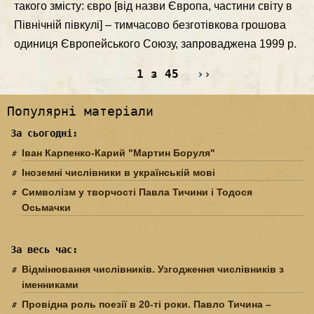
такого змiсту: євро [вiд назви Європа, частини свiту в
Пiвнiчнiй пiвкулi] – тимчасово безготiвкова грошова
одиниця Європейського Союзу, запроваджена 1999 р.
1 з 45
››
Популярні матеріали
За сьогодні:
Іван Карпенко-Карий "Мартин Боруля"
Іноземні числівники в українській мові
Символізм у творчості Павла Тичини і Тодося
Осьмачки
За весь час:
Відмінювання числівників. Узгодження числівників з
іменниками
Провідна роль поезії в 20-ті роки. Павло Тичина –