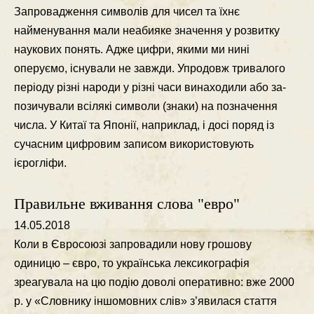
Запровадження символiв для чисел та їхнє
найменування мали неабияке значення у розвитку
наукових понять. Адже цифри, якими ми нинi
оперуємо, iснували не завжди. Упродовж тривалого
перiоду рiзнi народи у рiзнi часи винаходили або за-
позичували всiлякi символи (знаки) на позначення
числа. У Китаї та Японiї, наприклад, i досi поряд iз
сучасним цифровим записом використовують
iєроглiфи.
Правильне вживання слова "евро"
14.05.2018
Коли в Євросоюзi запровадили нову грошову
одиницю – євро, то українська лексикографiя
зреагувала на цю подiю доволi оперативно: вже 2000
р. у «Словнику iншомовних слiв» з’явилася стаття