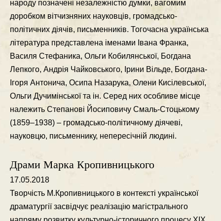
народу позначенi незалежнiстю думки, вагомим
доробком вiтчизняних науковцiв, громадсько-
полiтичних дiячiв, письменникiв. Тогочасна українська
лiтература представлена iменами Івана Франка,
Василя Стефаника, Ольги Кобилянської, Богдана
Лепкого, Андрiя Чайковського, Ірини Вiльде, Богдана-
Ігоря Антонича, Осипа Назарука, Олени Кисiлевської,
Ольги Дучимiнської та iн. Серед них особливе мiсце
належить Степановi Йосиповичу Смаль-Стоцькому
(1859–1938) – громадсько-полiтичному дiячевi,
науковцю, письменнику, непересiчнiй людинi.
Драми Марка Кропивницького
17.05.2018
Творчiсть М.Кропивницького в контекстi української
драматургiї засвiдчує реалiзацiю магiстрального
напряму розвитку культурно-iсторичного процесу ХІХ