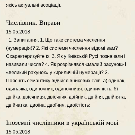
якiсь актуальнi асоцiацiї.
Числівник. Вправи
15.05.2018
1. Запитання. 1. Що таке система числення
(нумерацiя)? 2. Якi системи числення вiдомi вам?
Схарактеризуйте їх. 3. Як у Київськiй Русi позначали i
називали числа? 4. Як розрiзнявся «малий рахунок» i
«великий рахунок» у кириличнiй нумерацiї? 2.
Пояснiть семантику вiдчислiвникових слiв. а) одинак,
одиначка, одиночник, одиночниця, одиничнiсть; б)
двiйка, двiєчниця, двiєчник, двiйник, двiйня, двiйнята,
двiйчатка, двоїна, двоїння, двоїстiсть;
Іноземні числівники в українській мові
15.05.2018