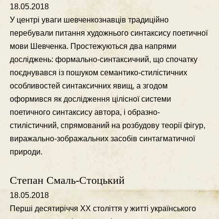
18.05.2018
У центрi уваги шевченкознавцiв традицiйно
перебували питання художнього синтаксису поетичної
мови Шевченка. Простежуються два напрями
дослiджень: формально-синтаксичний, що спочатку
поєднувався iз пошуком семантико-стилiстичних
особливостей синтаксичних явищ, а згодом
оформився як дослiдження цiлiсної системи
поетичного синтаксису автора, i образно-
стилiстичний, спрямований на розбудову теорiї фiгур,
виражально-зображальних засобiв синтагматичної
природи.
Степан Смаль-Стоцький
18.05.2018
Першi десятирiччя ХХ столiття у життi українського