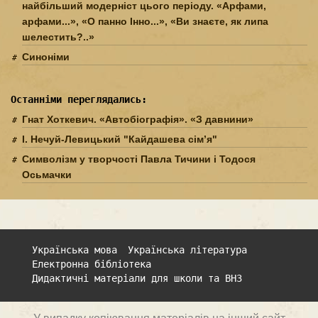
найбільший модерніст цього періоду. «Арфами,
арфами...», «О панно Інно...», «Ви знаєте, як липа
шелестить?..»
Синоніми
Останніми переглядались:
Гнат Хоткевич. «Автобіог­рафія». «З давнини»
І. Нечуй-Левицький "Кайдашева сім’я"
Символізм у творчості Павла Тичини і Тодося
Осьмачки
Українська мова
Українська література
Електронна бібліотека
Дидактичні матеріали для школи та ВНЗ