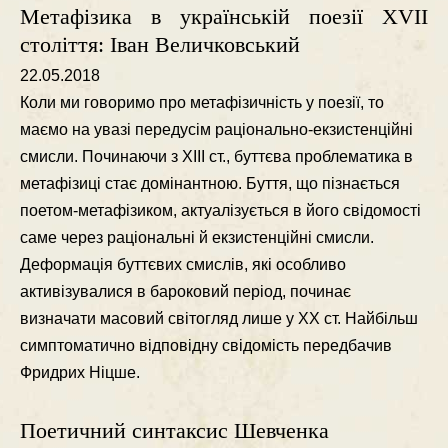
Метафізика в українській поезії ХVІІ
століття: Іван Величковський
22.05.2018
Коли ми говоримо про метафiзичнiсть у поезiї, то
маємо на увазi передусiм рацiонально-екзистенцiйнi
смисли. Починаючи з ХІІІ ст., буттєва проблематика в
метафiзицi стає домiнантною. Буття, що пiзнається
поетом-метафiзиком, актуалiзується в його свiдомостi
саме через рацiональнi й екзистенцiйнi смисли.
Деформацiя буттєвих смислiв, якi особливо
активiзувалися в бароковий перiод, починає
визначати масовий свiтогляд лише у ХХ ст. Найбiльш
симптоматично вiдповiдну свiдомiсть передбачив
Фридрих Нiцше.
Поетичний синтаксис Шевченка