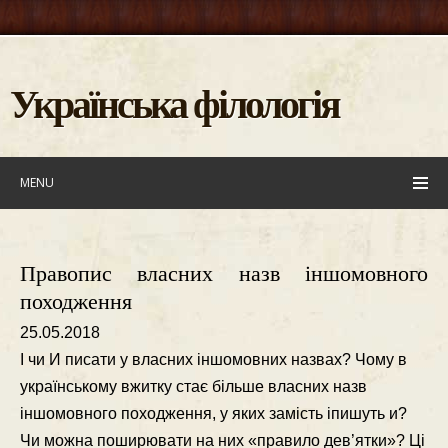
Українська філологія
MENU
Правопис власних назв іншомовного
походження
25.05.2018
І чи И писати у власних iншомовних назвах? Чому в
українському вжитку стає бiльше власних назв
iншомовного походження, у яких замiсть iпишуть и?
Чи можна поширювати на них «правило дев’ятки»? Цi