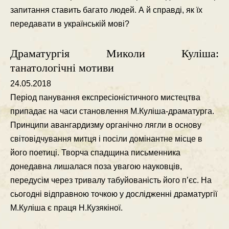
запитання ставить багато людей. А й справдi, як їх
передавати в українськiй мовi?
Драматургія Миколи Куліша:
танатологічні мотиви
24.05.2018
Перiод панування експресiонiстичного мистецтва
припадає на часи становлення М.Кулiша-драматурга.
Принципи авангардизму органiчно лягли в основу
свiтовiдчування митця i посiли домiнантне мiсце в
його поетицi. Творча спадщина письменника
донедавна лишалася поза увагою науковцiв,
передусiм через тривалу табуйованiсть його п’єс. На
сьогоднi вiдправною точкою у дослiдженнi драматургiї
М.Кулiша є праця Н.Кузякiної.